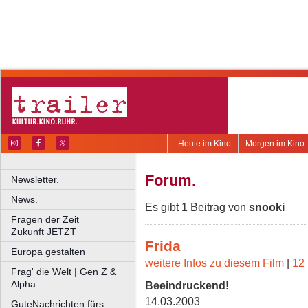
Heute im Kino
Morgen im Kino
Forum.
Newsletter.
News.
Es gibt 1 Beitrag von
snooki
Fragen der Zeit
Zukunft JETZT
Frida
Europa gestalten
weitere Infos zu diesem Film
|
12 
Frag' die Welt | Gen Z &
Alpha
Beeindruckend!
14.03.2003
GuteNachrichten fürs