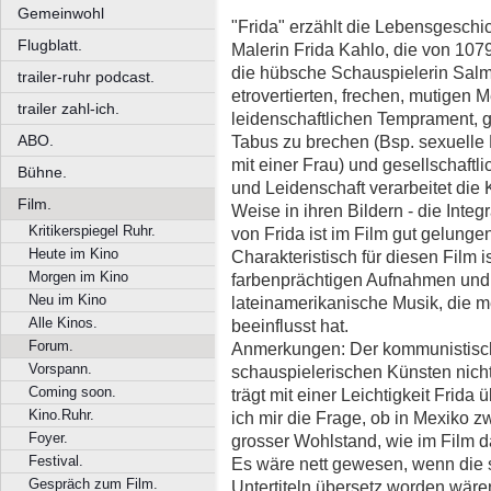
Gemeinwohl
"Frida" erzählt die Lebensgesch
Flugblatt.
Malerin Frida Kahlo, die von 1079
die hübsche Schauspielerin Salm
trailer-ruhr podcast.
etrovertierten, frechen, mutigen M
trailer zahl-ich.
leidenschaftlichen Temprament, g
ABO.
Tabus zu brechen (Bsp. sexuelle 
mit einer Frau) und gesellschaf
Bühne.
und Leidenschaft verarbeitet die K
Film.
Weise in ihren Bildern - die Inte
Kritikerspiegel Ruhr.
von Frida ist im Film gut gelunge
Heute im Kino
Charakteristisch für diesen Film is
Morgen im Kino
farbenprächtigen Aufnahmen und d
Neu im Kino
lateinamerikanische Musik, die 
Alle Kinos.
beeinflusst hat.
Forum.
Anmerkungen: Der kommunistisch
Vorspann.
schauspielerischen Künsten nich
Coming soon.
trägt mit einer Leichtigkeit Frida
Kino.Ruhr.
ich mir die Frage, ob in Mexiko 
Foyer.
grosser Wohlstand, wie im Film da
Festival.
Es wäre nett gewesen, wenn die 
Gespräch zum Film.
Untertiteln übersetz worden wäre