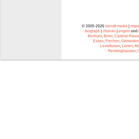
© 2005-2026
berndt media
|
impr
biograph
|
choices
|
engels
und
Bochum
,
Bonn
,
Castrop-Raux
Essen
,
Frechen
,
Gelsenkir
Leverkusen
,
Lünen
,
Mü
Recklinghausen
,