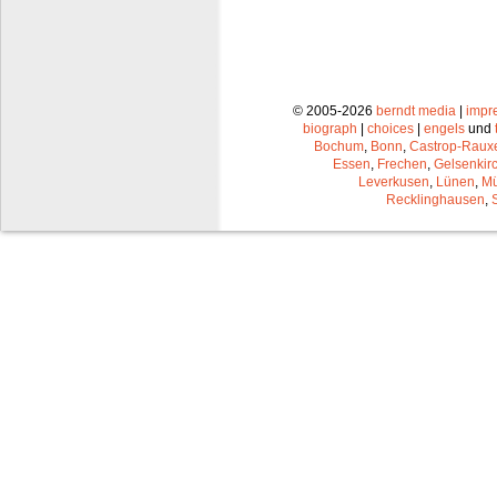
© 2005-2026
berndt media
|
impr
biograph
|
choices
|
engels
und
Bochum
,
Bonn
,
Castrop-Raux
Essen
,
Frechen
,
Gelsenkir
Leverkusen
,
Lünen
,
Mü
Recklinghausen
,