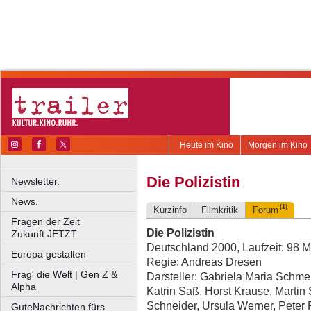
Heute im Kino
Morgen im Kino
Die Polizistin
Newsletter.
News.
(1)
Kurzinfo
Filmkritik
Forum
Fragen der Zeit
Die Polizistin
Zukunft JETZT
Deutschland 2000, Laufzeit: 98 M
Europa gestalten
Regie: Andreas Dresen
Frag' die Welt | Gen Z &
Darsteller: Gabriela Maria Schmei
Alpha
Katrin Saß, Horst Krause, Martin
Schneider, Ursula Werner, Peter 
GuteNachrichten fürs