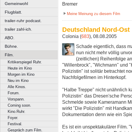
Gemeinwohl
Bremer
Flugblatt.
Meine Meinung zu diesem Film
trailer-ruhr podcast.
Deutschland Nord-Ost
trailer zahl-ich.
Colonia (
683
), 08.08.2005
ABO.
Schade eigentlich, dass m
Bühne.
nun nicht mehr völlig unv
Film.
(zeitlichen) Reihenfolge 
Kritikerspiegel Ruhr.
"Willenbrock", "Wichmann" und "
Heute im Kino
Polizistin" ist solitär betrachtet n
Morgen im Kino
Nachfolgefilmen im Hinterkopf.
Neu im Kino
Alle Kinos.
"Halbe Treppe" nicht unähnlich 
Forum.
Polizistin" das Dresen'sche Perso
Vorspann.
Schmelde sowie Kameramann Mi
Coming soon.
wirkt "Die Polizistin" mit Handk
Kino.Ruhr.
Dokumentation denn wie ein Spiel
Foyer.
Festival.
Es ist ein unspektakulärer Film. 
Gespräch zum Film.