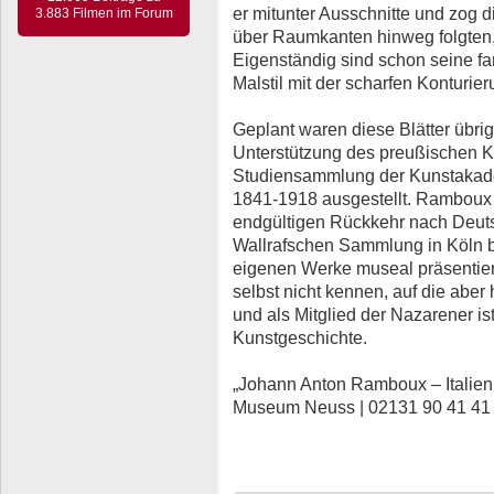
er mitunter Ausschnitte und zog d
3.883 Filmen im Forum
über Raumkanten hinweg folgten,
Eigenständig sind schon seine far
Malstil mit der scharfen Konturier
Geplant waren diese Blätter übrige
Unterstützung des preußischen K
Studiensammlung der Kunstakadem
1841-1918 ausgestellt. Ramboux 
endgültigen Rückkehr nach Deut
Wallrafschen Sammlung in Köln b
eigenen Werke museal präsentier
selbst nicht kennen, auf die aber
und als Mitglied der Nazarener is
Kunstgeschichte.
„Johann Anton Ramboux – Italien 
Museum Neuss | 02131 90 41 41