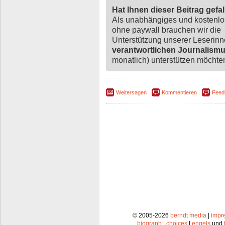
Hat Ihnen dieser Beitrag gefa
Als unabhängiges und kostenl
ohne paywall brauchen wir die
Unterstützung unserer Leserin
verantwortlichen Journalism
monatlich) unterstützen möchten,
Weitersagen
Kommentieren
Feed
© 2005-2026
berndt media
|
impr
biograph
|
choices
|
engels
und