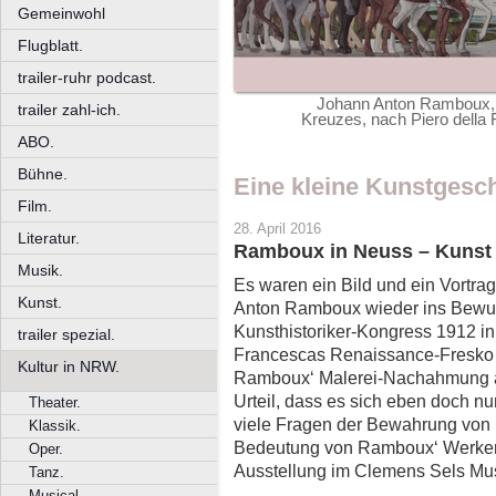
Gemeinwohl
Flugblatt.
trailer-ruhr podcast.
Johann Anton Ramboux, 
trailer zahl-ich.
Kreuzes, nach Piero della 
ABO.
Bühne.
Eine kleine Kunstgesc
Film.
28. April 2016
Literatur.
Ramboux in Neuss – Kunst
Musik.
Es waren ein Bild und ein Vortra
Kunst.
Anton Ramboux wieder ins Bewuss
Kunsthistoriker-Kongress 1912 in
trailer spezial.
Francescas Renaissance-Fresko 
Kultur in NRW.
Ramboux‘ Malerei-Nachahmung au
Urteil, dass es sich eben doch nu
Theater.
viele Fragen der Bewahrung von 
Klassik.
Bedeutung von Ramboux‘ Werken 
Oper.
Ausstellung im Clemens Sels Mu
Tanz.
Musical.