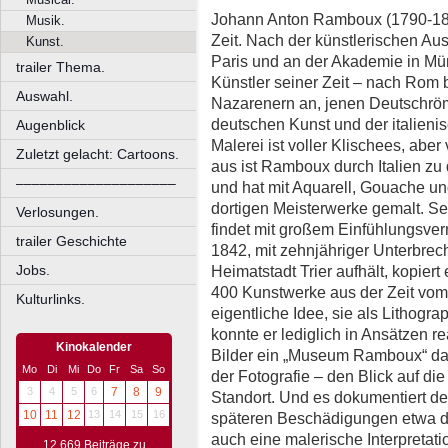
Johann Anton Ramboux (1790-186
Musik.
Zeit. Nach der künstlerischen Au
Kunst.
Paris und an der Akademie in Mün
trailer Thema.
Künstler seiner Zeit – nach Rom 
Auswahl.
Nazarenern an, jenen Deutschröm
deutschen Kunst und der italien
Augenblick
Malerei ist voller Klischees, abe
Zuletzt gelacht: Cartoons.
aus ist Ramboux durch Italien zu 
––––––––––––––––––––
und hat mit Aquarell, Gouache und
dortigen Meisterwerke gemalt. 
Verlosungen.
findet mit großem Einfühlungsve
trailer Geschichte
1842, mit zehnjähriger Unterbrechu
Jobs.
Heimatstadt Trier aufhält, kopiert
400 Kunstwerke aus der Zeit vom 
Kulturlinks.
eigentliche Idee, sie als Lithogr
konnte er lediglich in Ansätzen r
Kinokalender
Bilder ein „Museum Ramboux“ dar
Mo
Di
Mi
Do
Fr
Sa
So
der Fotografie – den Blick auf di
3
4
5
6
7
8
9
Standort. Und es dokumentiert d
10
11
12
13
14
15
16
späteren Beschädigungen etwa de
auch eine malerische Interpretat
12.669 Beiträge zu