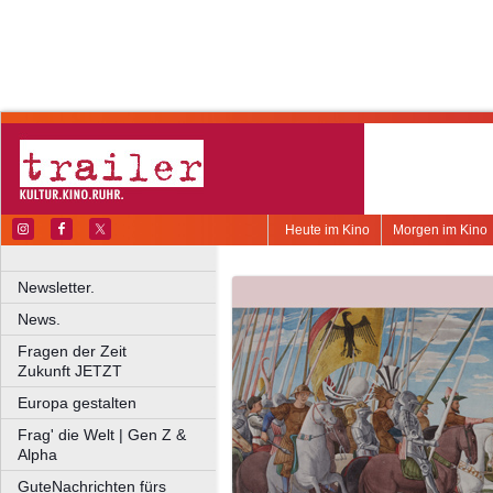
Heute im Kino
Morgen im Kino
Newsletter.
News.
Fragen der Zeit
Zukunft JETZT
Europa gestalten
Frag' die Welt | Gen Z &
Alpha
GuteNachrichten fürs