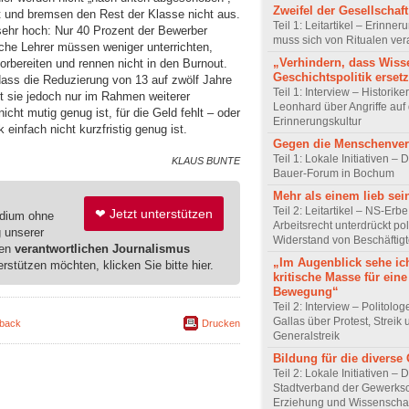
Zweifel der Gesellschaft
ht und bremsen den Rest der Klasse nicht aus.
Teil 1: Leitartikel – Erinner
 sehr hoch: Nur 40 Prozent der Bewerber
muss sich von Ritualen ve
he Lehrer müssen weniger unterrichten,
„Verhindern, dass Wiss
orbereiten und rennen nicht in den Burnout.
Geschichtspolitik ersetz
 dass die Reduzierung von 13 auf zwölf Jahre
Teil 1: Interview – Historike
ht sie jedoch nur im Rahmen weiterer
Leonhard über Angriffe auf 
icht mutig genug ist, für die Geld fehlt – oder
Erinnerungskultur
k einfach nicht kurzfristig genug ist.
Gegen die Menschenve
Teil 1: Lokale Initiativen – D
KLAUS BUNTE
Bauer-Forum in Bochum
Mehr als einem lieb sei
Teil 2: Leitartikel – NS-Erb
❤ Jetzt unterstützen
edium ohne
Arbeitsrecht unterdrückt pol
g unserer
Widerstand von Beschäftig
ren
verantwortlichen Journalismus
„Im Augenblick sehe ic
erstützen möchten, klicken Sie bitte hier.
kritische Masse für eine
Bewegung“
Teil 2: Interview – Politolo
Gallas über Protest, Streik
back
Drucken
Generalstreik
Bildung für die diverse 
Teil 2: Lokale Initiativen – 
Stadtverband der Gewerksc
Erziehung und Wissenscha