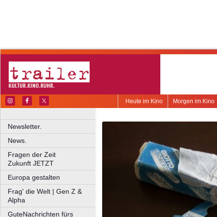
Heute im Kino
Morgen im Kino
Newsletter.
News.
Fragen der Zeit
Zukunft JETZT
Europa gestalten
Frag' die Welt | Gen Z &
Alpha
GuteNachrichten fürs