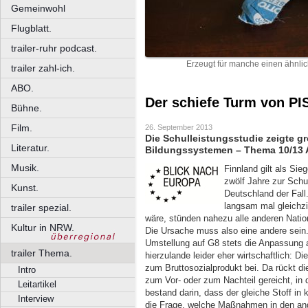
Gemeinwohl
Flugblatt.
trailer-ruhr podcast.
Erzeugt für manche einen ähnlic
trailer zahl-ich.
ABO.
Der schiefe Turm von PI
Bühne.
Film.
26. September 2013
Die Schulleistungsstudie zeigte g
Literatur.
Bildungssystemen – Thema 10/13 
Musik.
Finnland gilt als Sie
zwölf Jahre zur Schul
Kunst.
Deutschland der Fall
langsam mal gleichz
trailer spezial.
wäre, stünden nahezu alle anderen Natio
Kultur in NRW.
Die Ursache muss also eine andere sein
Umstellung auf G8 stets die Anpassung
trailer Thema.
hierzulande leider eher wirtschaftlich: D
zum Bruttosozialprodukt bei. Da rückt d
Intro
zum Vor- oder zum Nachteil gereicht, in
Leitartikel
bestand darin, dass der gleiche Stoff in k
Interview
die Frage, welche Maßnahmen in den and