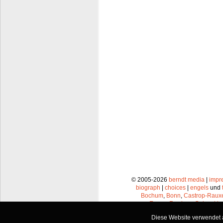
© 2005-2026
berndt media
|
impr
biograph
|
choices
|
engels
und
Bochum
,
Bonn
,
Castrop-Raux
Essen
,
Frechen
,
Gelsenkir
Leverkusen
,
Lünen
,
Mü
Diese Website verwendet a
Recklinghausen
,