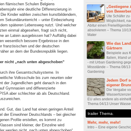
den flämischen Schulen Belgiens
„Gestiegene 
ebensjahr eine deutliche Differenzierung in
von Bewerbe
. Die Kinder wählen zwischen kunstbildendem,
Ute Schäfer zu
em Sekundärunterricht – unter Einbeziehung
Möglichkeit, n
s dem späteren Lebensweg nutzt. Und welcher
Abitur einen Freiwilligendi
absolvieren – Thema 10/1
ten einmal abgesehen, fragt sich nicht,
Mater
hne an Latein ausgebissen hat? Auffällig dabei
ien wesentlich bessere Ergebnisse in den
Wie das Land
der französischen und der deutschen
Gärtnern
näher an dem der Bundesrepublik liegen.
Beispiele aus 
Italien, Irland
er nicht „nach unten abgeschoben“
- mit Urban Gardening geg
Missstände – Thema 08/13
Gardening
durch ihre Gesamtschulsysteme. In
eitliche Volksschule bis zum neunten oder
Jedem Dorf s
ent der Jugendlichen geht danach in den
eigener Brun
 auf Gymnasien und differenzierte
Die Vergabe v
PISA aber schlechter ab als Deutschland.
Wasserlizenzen 
auszureichen.
EU alles andere als einheit
Thema 04/13 Unser Wasse
and. Gut, das Land hat einen geringen Anteil
trailer Thema.
el der Einwohner Deutschlands – bei gleicher
genen Profile erstellen, es kommt zu
Mehr, mehr, mehr!
lassen sind kleiner, der Einzelne wird
Intro – Eine eigene Geschi
ler werden nicht „nach unten abgeschoben“,