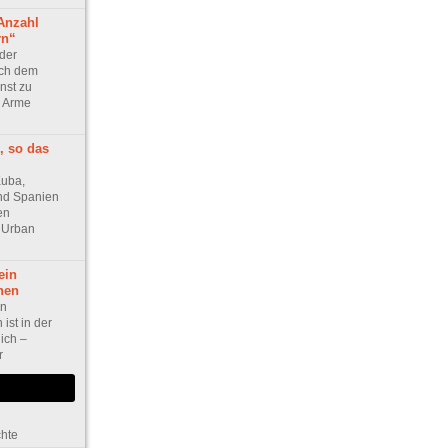
Anzahl
rn“
 der
ach dem
enst zu
3 Arme
, so das
Kuba,
 und Spanien
en
 Urban
ein
nen
on
ist in der
lich –
r
chte