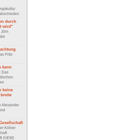
ungskultur
rabschieden
en durch
t wird“
r Jörn
die
rachtung
as Fritz-
n kann
e: Das
itischen
ten
h keine
 breite
ge Alexander
 und
Gesellschaft
Der Kölner
haft
ft (GEW)