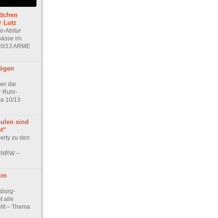
ttchen
r Lutz
o-Abitur
pässe im
10/13 ARME
tigen
er die
r Ruhr-
ma 10/13
ulen sind
et“
rty zu den
s NRW –
im
sburg-
t alle
llt – Thema