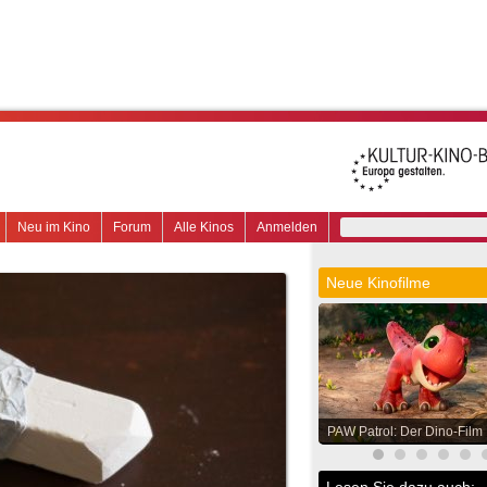
Neu im Kino
Forum
Alle Kinos
Anmelden
Neue Kinofilme
PAW Patrol: Der Dino-Film
Lesen Sie dazu auch: