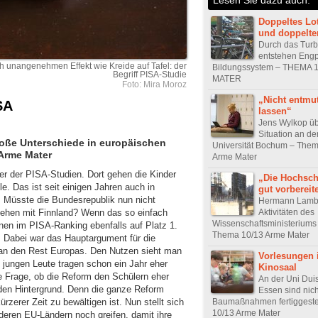
Doppeltes Lo
und doppelte
Durch das Turb
entstehen Eng
h unangenehmen Effekt wie Kreide auf Tafel: der
Bildungssystem – THEMA 
Begriff PISA-Studie
MATER
Foto: Mira Moroz
„Nicht entmu
SA
lassen“
Jens Wylkop üb
Situation an de
roße Unterschiede in europäischen
Universität Bochum – The
Arme Mater
Arme Mater
ger der PISA-Studien. Dort gehen die Kinder
„Die Hochsch
e. Das ist seit einigen Jahren auch in
gut vorbereit
. Müsste die Bundesrepublik nun nicht
Hermann Lambe
Aktivitäten des
iehen mit Finnland? Wenn das so einfach
Wissenschaftsministerium
nen im PISA-Ranking ebenfalls auf Platz 1.
Thema 10/13 Arme Mater
. Dabei war das Hauptargument für die
 an den Rest Europas. Den Nutzen sieht man
Vorlesungen 
ie jungen Leute tragen schon ein Jahr eher
Kinosaal
ie Frage, ob die Reform den Schülern eher
An der Uni Dui
 den Hintergrund. Denn die ganze Reform
Essen sind nich
Baumaßnahmen fertiggeste
ürzerer Zeit zu bewältigen ist. Nun stellt sich
10/13 Arme Mater
eren EU-Ländern noch greifen, damit ihre