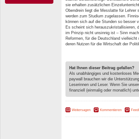
sie erhalten zusätzlichen Einzelunterric
Obendrein liegt die Messlatte für Lehrer
werden zum Studium zugelassen. Finnisc
können sich auf die Stunden so besser v
Es scheint sich herauszukristallisieren,
im Prinzip nicht unsinnig ist – Sinn mac
Reformen, für die Deutschland vielleicht n
deren Nutzen für die Wirtschaft der Politi
Hat Ihnen dieser Beitrag gefallen?
Als unabhängiges und kostenloses M
paywall brauchen wir die Unterstützun
Leserinnen und Leser. Wenn Sie unse
finanziell (einmalig oder monatlich) unt
Weitersagen
Kommentieren
Feed