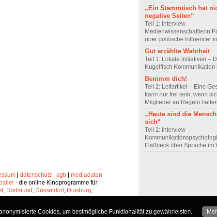
„Ein Stammtisch hat ni
negative Seiten“
Teil 1: Interview –
Medienwissenschaftlerin P
über politische Influencer:
Gut erzählte Wahrheit
Teil 1: Lokale Initiativen – 
Kugelfisch Kommunikation 
Benimm dich!
Teil 2: Leitartikel – Eine Ge
kann nur frei sein, wenn sic
Mitglieder an Regeln halte
„Heute sind die Mensch
sich“
Teil 2: Interview –
Kommunikationspsychologi
Flaßbeck über Sprache im
essum
|
datenschutz
|
agb
|
mediadaten
trailer
- die online Kinoprogramme für
el
,
Dortmund
,
Düsseldorf
,
Duisburg
,
chen
,
Hagen
,
Herne
,
Hürth
,
Köln
,
lheim
,
Neuss
,
Oberhausen
,
nonymisierte Cookies, um bestmögliche Funktionalität zu gewährleisten.
Meh
Solingen
und
Wuppertal