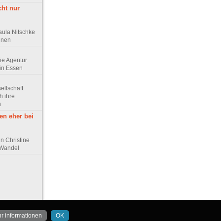
cht nur
aula Nitschke
innen
Die Agentur
in Essen
sellschaft
h ihre
n
en eher bei
n Christine
 Wandel
r informationen
OK