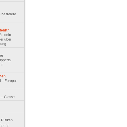
eine freiere
ehlt“
Antonio-
ler über
rung
Der
ppertal
ein
hen
l – Europa-
 – Glosse
d Risiken
digung