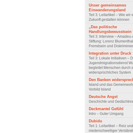
Unser gemeinsames
Einwanderungsland
Teil 3: Leitartikel – Wie wir 
Zukunft gestalten können
„Das politische
Handlungsbewusstsein f
Teil 3: Interview – Amadeu-
Stiftung: Lorenz Blumentha
Fremdsein und Diskriminie
Integration unter Druck
Teil 3: Lokale Initiativen – 
Jugendmigrationsdienst Wu
begleitet Menschen durch 
widersprüchliches System
Den Banken widersprec
Island und das Gemeinwoh
Vorbild Island
Deutsche Angst
Geschichte und Gedächtnis
Deckmantel Gefühl
Intro – Guter Umgang
Dubidu
Teil 1: Leitartikel – Reiz un
niederschwelliger Verstän