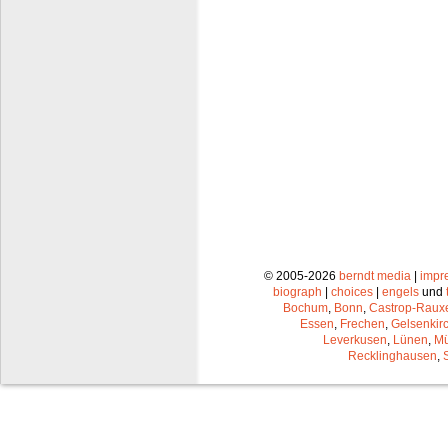
© 2005-2026
berndt media
|
impr
biograph
|
choices
|
engels
und
Bochum
,
Bonn
,
Castrop-Raux
Essen
,
Frechen
,
Gelsenkir
Leverkusen
,
Lünen
,
Mü
Recklinghausen
,