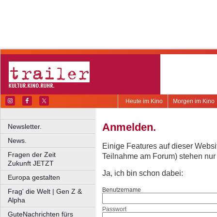
Heute im Kino
Morgen im Kino
Anmelden.
Newsletter.
News.
Einige Features auf dieser Websi
Fragen der Zeit
Teilnahme am Forum) stehen nur re
Zukunft JETZT
Ja, ich bin schon dabei:
Europa gestalten
Benutzername
Frag' die Welt | Gen Z &
Alpha
Passwort
GuteNachrichten fürs