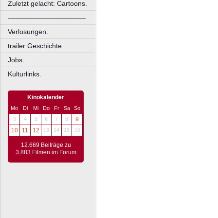
Zuletzt gelacht: Cartoons.
––––––––––––––––––––
Verlosungen.
trailer Geschichte
Jobs.
Kulturlinks.
Kinokalender
Mo
Di
Mi
Do
Fr
Sa
So
3
4
5
6
7
8
9
10
11
12
13
14
15
16
12.669 Beiträge zu
3.883 Filmen im Forum