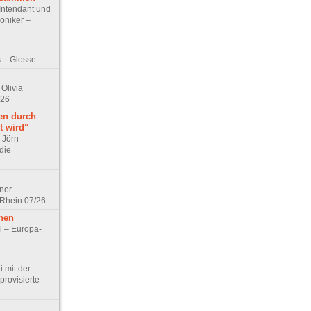
Intendant und
niker –
 – Glosse
Olivia
/26
en durch
t wird“
r Jörn
die
lner
 Rhein 07/26
hen
l – Europa-
 mit der
rovisierte