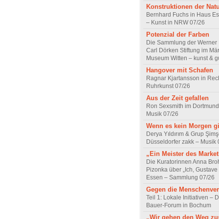
Konstruktionen der Nat
Bernhard Fuchs in Haus Est
– Kunst in NRW 07/26
Potenzial der Farben
Die Sammlung der Werner R
Carl Dörken Stiftung im Mä
Museum Witten – kunst & g
Hangover mit Schafen
Ragnar Kjartansson in Rec
Ruhrkunst 07/26
Aus der Zeit gefallen
Ron Sexsmith im Dortmund
Musik 07/26
Wenn es kein Morgen gi
Derya Yıldırım & Grup Şimş
Düsseldorfer zakk – Musik 
„Ein Meister des Marke
Die Kuratorinnen Anna Br
Pizonka über „Ich, Gustave
Essen – Sammlung 07/26
Gegen die Menschenve
Teil 1: Lokale Initiativen – D
Bauer-Forum in Bochum
„Wir gehen den Weg z