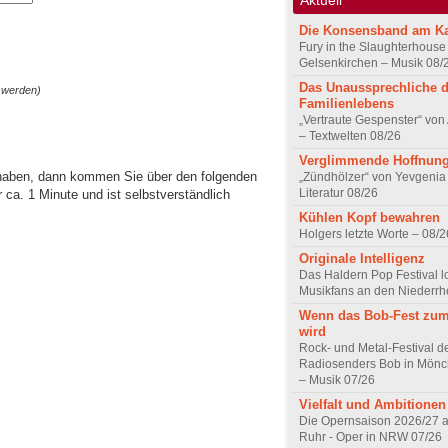
Die Konsensband am K
Fury in the Slaughterhouse 
Gelsenkirchen – Musik 08/
Das Unaussprechliche 
 werden)
Familienlebens
„Vertraute Gespenster“ vo
– Textwelten 08/26
Verglimmende Hoffnun
 haben, dann kommen Sie über den folgenden
„Zündhölzer“ von Yevgenia
Literatur 08/26
ca. 1 Minute und ist selbstverständlich
Kühlen Kopf bewahren
Holgers letzte Worte – 08/2
Originale Intelligenz
Das Haldern Pop Festival l
Musikfans an den Niederrh
Wenn das Bob-Fest zum
wird
Rock- und Metal-Festival d
Radiosenders Bob in Mön
– Musik 07/26
Vielfalt und Ambitionen
Die Opernsaison 2026/27 
Ruhr - Oper in NRW 07/26