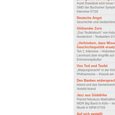
Aurel Dawidiuk wird neuer 
GMD der Bochumer Sympho
Interview 07/26
Deutsche Angst
Geschichte und Gedächtnis
Glühender Zorn
„Das Teufelsbuch“ von Asta 
Nordenhof – Textwelten 07
„Verhindern, dass Wiss
Geschichtspolitik ersetz
Teil 1: Interview – Historike
Leonhard über Angriffe auf 
Erinnerungskultur
Von Tod und Teufel
„Walpurgisnacht“ in der Kö
Philharmonie – Klassik am
Den Banken widersprec
Island und das Gemeinwoh
Vorbild Island
Jazz aus Südafrika
Pianist Nduduzo Makhathini
WDR Big Band in Köln – Imp
Musik in NRW 07/26
Auf sich gestellt