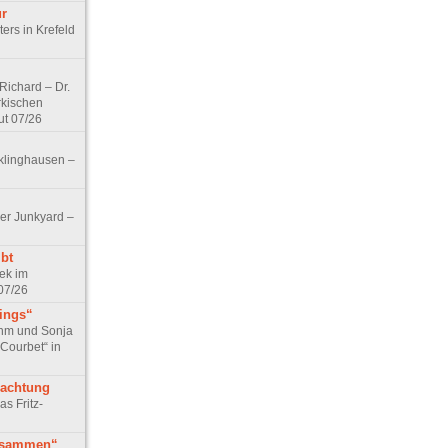
ur
ers in Krefeld
ichard – Dr.
rkischen
ut 07/26
klinghausen –
er Junkyard –
bt
ek im
07/26
tings“
ohm und Sonja
 Courbet“ in
rachtung
as Fritz-
usammen“