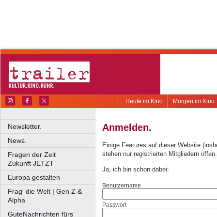
Heute im Kino
Morgen im Kino
Anmelden.
Newsletter.
News.
Einige Features auf dieser Website (ins
stehen nur registrierten Mitgliedern offen.
Fragen der Zeit
Zukunft JETZT
Ja, ich bin schon dabei:
Europa gestalten
Benutzername
Frag' die Welt | Gen Z &
Alpha
Passwort
GuteNachrichten fürs