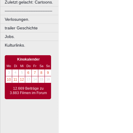
Zuletzt gelacht: Cartoons.
––––––––––––––––––––
Verlosungen.
trailer Geschichte
Jobs.
Kulturlinks.
Kinokalender
Mo
Di
Mi
Do
Fr
Sa
So
3
4
5
6
7
8
9
10
11
12
13
14
15
16
12.669 Beiträge zu
3.883 Filmen im Forum