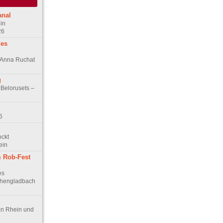
anal
in
26
des
n Anna Ruchat
g
 Belorusets –
6
ockt
ein
 Rob-Fest
es
chengladbach
an Rhein und