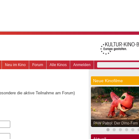
Neu im Kino
Forum
Alle Kinos
Anmelden
Neue Kinofilme
besondere die aktive Teilnahme am Forum)
PAW Patrol: Der Dino-Film
Aktuell