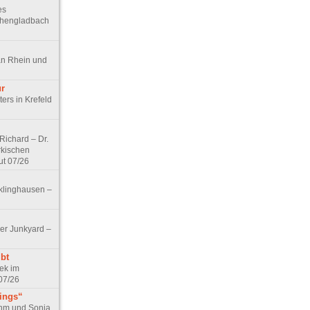
es
chengladbach
an Rhein und
ur
ers in Krefeld
ichard – Dr.
rkischen
ut 07/26
klinghausen –
er Junkyard –
bt
ek im
07/26
tings“
ohm und Sonja