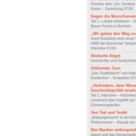
Pizonka über „Ich, Gustave
Essen – Sammlung 07/26
Gegen die Menschenve
Teil 1: Lokale Initiativen – D
Bauer-Forum in Bochum
„Wir gehen den Weg z
Aurel Dawidiuk wird neuer 
GMD der Bochumer Sympho
Interview 07/26
Deutsche Angst
Geschichte und Gedächtnis
Glühender Zorn
„Das Teufelsbuch“ von Asta 
Nordenhof – Textwelten 07
„Verhindern, dass Wiss
Geschichtspolitik ersetz
Teil 1: Interview – Historike
Leonhard über Angriffe auf 
Erinnerungskultur
Von Tod und Teufel
„Walpurgisnacht“ in der Kö
Philharmonie – Klassik am
Den Banken widersprec
Island und das Gemeinwoh