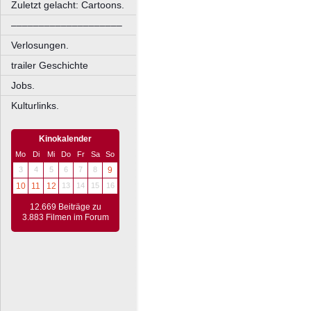
Zuletzt gelacht: Cartoons.
––––––––––––––––––––
Verlosungen.
trailer Geschichte
Jobs.
Kulturlinks.
Kinokalender
Mo
Di
Mi
Do
Fr
Sa
So
3
4
5
6
7
8
9
10
11
12
13
14
15
16
12.669 Beiträge zu
3.883 Filmen im Forum