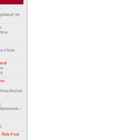
?
gefranzt“ im
n
ZW in
s Christ-
anal
in
26
des
n Anna Ruchat
g
 Belorusets –
6
 Rob-Fest