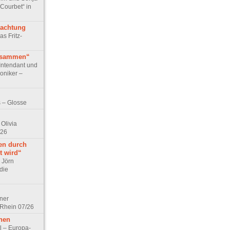
 Courbet“ in
rachtung
as Fritz-
usammen“
Intendant und
niker –
 – Glosse
Olivia
/26
en durch
t wird“
r Jörn
die
lner
 Rhein 07/26
hen
l – Europa-