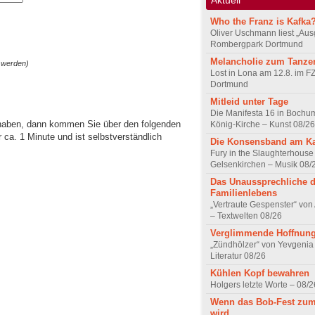
Who the Franz is Kafka
Oliver Uschmann liest „Aus
Rombergpark Dortmund
Melancholie zum Tanze
 werden)
Lost in Lona am 12.8. im F
Dortmund
Mitleid unter Tage
Die Manifesta 16 in Bochum
 haben, dann kommen Sie über den folgenden
König-Kirche – Kunst 08/26
ca. 1 Minute und ist selbstverständlich
Die Konsensband am K
Fury in the Slaughterhouse 
Gelsenkirchen – Musik 08/
Das Unaussprechliche 
Familienlebens
„Vertraute Gespenster“ vo
– Textwelten 08/26
Verglimmende Hoffnun
„Zündhölzer“ von Yevgenia
Literatur 08/26
Kühlen Kopf bewahren
Holgers letzte Worte – 08/2
Wenn das Bob-Fest zum
wird