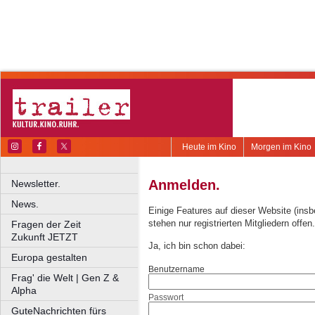
Heute im Kino
Morgen im Kino
Anmelden.
Newsletter.
News.
Einige Features auf dieser Website (ins
stehen nur registrierten Mitgliedern offen.
Fragen der Zeit
Zukunft JETZT
Ja, ich bin schon dabei:
Europa gestalten
Benutzername
Frag' die Welt | Gen Z &
Alpha
Passwort
GuteNachrichten fürs