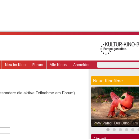
Neu im Kino
Forum
Alle Kinos
Anmelden
Neue Kinofilme
besondere die aktive Teilnahme am Forum)
PAW Patrol: Der Dino-Film
Aktuell