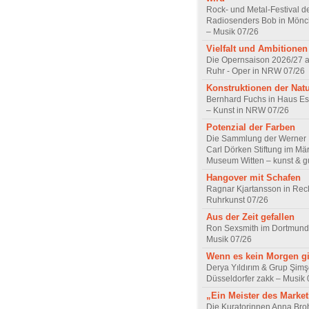
Rock- und Metal-Festival d
Radiosenders Bob in Mön
– Musik 07/26
Vielfalt und Ambitionen
Die Opernsaison 2026/27 
Ruhr - Oper in NRW 07/26
Konstruktionen der Nat
Bernhard Fuchs in Haus Est
– Kunst in NRW 07/26
Potenzial der Farben
Die Sammlung der Werner R
Carl Dörken Stiftung im Mä
Museum Witten – kunst & g
Hangover mit Schafen
Ragnar Kjartansson in Rec
Ruhrkunst 07/26
Aus der Zeit gefallen
Ron Sexsmith im Dortmund
Musik 07/26
Wenn es kein Morgen gi
Derya Yıldırım & Grup Şimş
Düsseldorfer zakk – Musik 
„Ein Meister des Marke
Die Kuratorinnen Anna Br