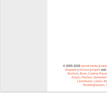
© 2005-2026
berndt media
|
impr
biograph
|
choices
|
engels
und
Bochum
,
Bonn
,
Castrop-Raux
Essen
,
Frechen
,
Gelsenkir
Leverkusen
,
Lünen
,
Mü
Recklinghausen
,