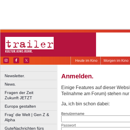
Heute im Kino
Morgen im Kino
Anmelden.
Newsletter.
News.
Einige Features auf dieser Websi
Fragen der Zeit
Teilnahme am Forum) stehen nur re
Zukunft JETZT
Ja, ich bin schon dabei:
Europa gestalten
Benutzername
Frag' die Welt | Gen Z &
Alpha
Passwort
GuteNachrichten fürs