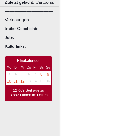
Zuletzt gelacht: Cartoons.
––––––––––––––––––––
Verlosungen.
trailer Geschichte
Jobs.
Kulturlinks.
Kinokalender
Mo
Di
Mi
Do
Fr
Sa
So
3
4
5
6
7
8
9
10
11
12
13
14
15
16
12.669 Beiträge zu
3.883 Filmen im Forum