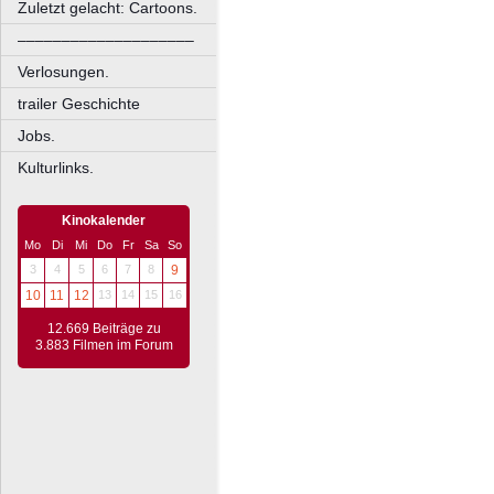
Zuletzt gelacht: Cartoons.
––––––––––––––––––––
Verlosungen.
trailer Geschichte
Jobs.
Kulturlinks.
Kinokalender
Mo
Di
Mi
Do
Fr
Sa
So
3
4
5
6
7
8
9
10
11
12
13
14
15
16
12.669 Beiträge zu
3.883 Filmen im Forum