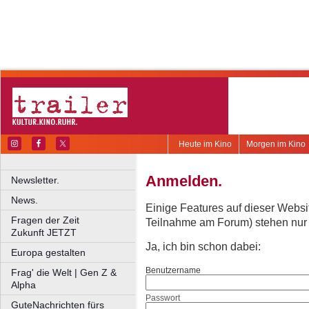
Heute im Kino
Morgen im Kino
Anmelden.
Newsletter.
News.
Einige Features auf dieser Websi
Fragen der Zeit
Teilnahme am Forum) stehen nur re
Zukunft JETZT
Ja, ich bin schon dabei:
Europa gestalten
Benutzername
Frag' die Welt | Gen Z &
Alpha
Passwort
GuteNachrichten fürs