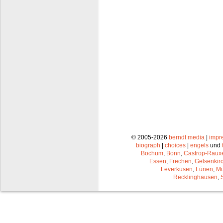
© 2005-2026
berndt media
|
impr
biograph
|
choices
|
engels
und
Bochum
,
Bonn
,
Castrop-Raux
Essen
,
Frechen
,
Gelsenkir
Leverkusen
,
Lünen
,
Mü
Recklinghausen
,