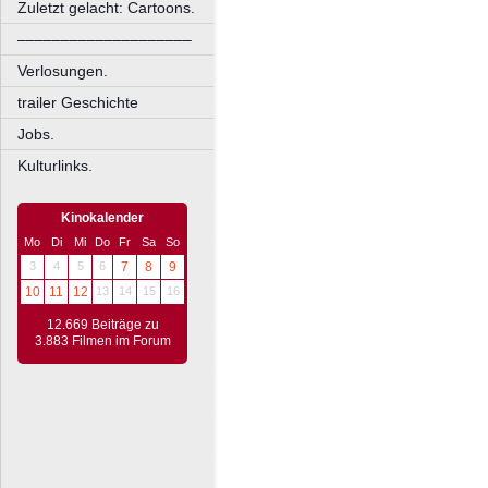
Zuletzt gelacht: Cartoons.
––––––––––––––––––––
Verlosungen.
trailer Geschichte
Jobs.
Kulturlinks.
Kinokalender
Mo
Di
Mi
Do
Fr
Sa
So
3
4
5
6
7
8
9
10
11
12
13
14
15
16
12.669 Beiträge zu
3.883 Filmen im Forum