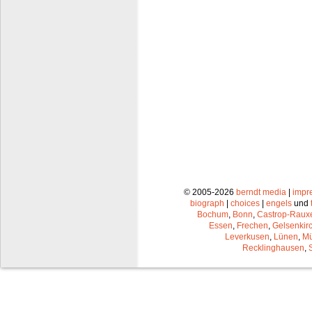
© 2005-2026
berndt media
|
impr
biograph
|
choices
|
engels
und
Bochum
,
Bonn
,
Castrop-Raux
Essen
,
Frechen
,
Gelsenkir
Leverkusen
,
Lünen
,
Mü
Recklinghausen
,