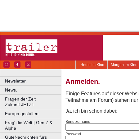
Heute im Kino
Morgen im Kino
Anmelden.
Newsletter.
News.
Einige Features auf dieser Websi
Fragen der Zeit
Teilnahme am Forum) stehen nur re
Zukunft JETZT
Ja, ich bin schon dabei:
Europa gestalten
Benutzername
Frag' die Welt | Gen Z &
Alpha
Passwort
GuteNachrichten fürs