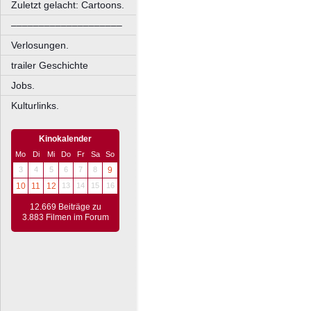
Zuletzt gelacht: Cartoons.
––––––––––––––––––––
Verlosungen.
trailer Geschichte
Jobs.
Kulturlinks.
Kinokalender
Mo
Di
Mi
Do
Fr
Sa
So
3
4
5
6
7
8
9
10
11
12
13
14
15
16
12.669 Beiträge zu
3.883 Filmen im Forum