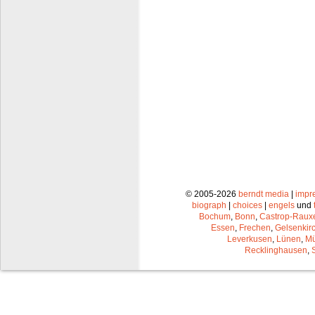
© 2005-2026
berndt media
|
impr
biograph
|
choices
|
engels
und
Bochum
,
Bonn
,
Castrop-Raux
Essen
,
Frechen
,
Gelsenkir
Leverkusen
,
Lünen
,
Mü
Recklinghausen
,