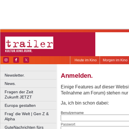
Heute im Kino
Morgen im Kino
Anmelden.
Newsletter.
News.
Einige Features auf dieser Websi
Fragen der Zeit
Teilnahme am Forum) stehen nur re
Zukunft JETZT
Ja, ich bin schon dabei:
Europa gestalten
Benutzername
Frag' die Welt | Gen Z &
Alpha
Passwort
GuteNachrichten fürs