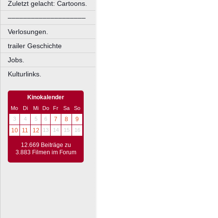
Zuletzt gelacht: Cartoons.
––––––––––––––––––––
Verlosungen.
trailer Geschichte
Jobs.
Kulturlinks.
Kinokalender
Mo
Di
Mi
Do
Fr
Sa
So
3
4
5
6
7
8
9
10
11
12
13
14
15
16
12.669 Beiträge zu
3.883 Filmen im Forum