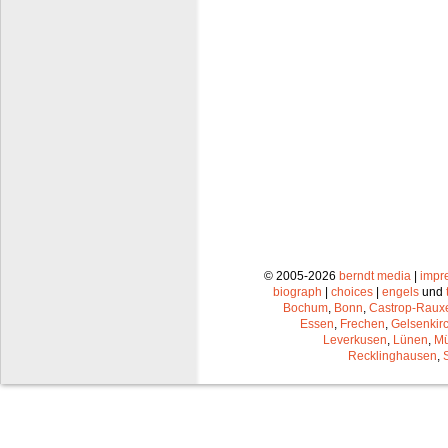
© 2005-2026
berndt media
|
impr
biograph
|
choices
|
engels
und
Bochum
,
Bonn
,
Castrop-Raux
Essen
,
Frechen
,
Gelsenkir
Leverkusen
,
Lünen
,
Mü
Recklinghausen
,