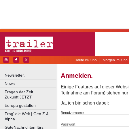
Heute im Kino
Morgen im Kino
Anmelden.
Newsletter.
News.
Einige Features auf dieser Websi
Fragen der Zeit
Teilnahme am Forum) stehen nur re
Zukunft JETZT
Ja, ich bin schon dabei:
Europa gestalten
Benutzername
Frag' die Welt | Gen Z &
Alpha
Passwort
GuteNachrichten fürs