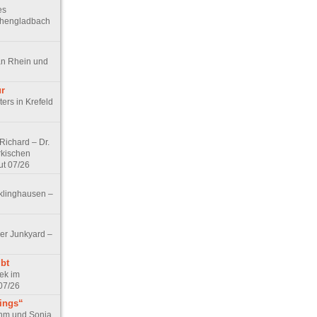
es
chengladbach
an Rhein und
ur
ers in Krefeld
ichard – Dr.
rkischen
ut 07/26
klinghausen –
er Junkyard –
bt
ek im
07/26
tings“
ohm und Sonja