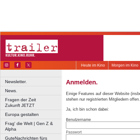
Heute im Kino
Morgen im Kino
Anmelden.
Newsletter.
News.
Einige Features auf dieser Website (ins
stehen nur registrierten Mitgliedern offen.
Fragen der Zeit
Zukunft JETZT
Ja, ich bin schon dabei:
Europa gestalten
Benutzername
Frag' die Welt | Gen Z &
Alpha
Passwort
GuteNachrichten fürs