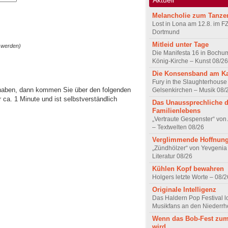
Melancholie zum Tanze
Lost in Lona am 12.8. im F
Dortmund
Mitleid unter Tage
 werden)
Die Manifesta 16 in Bochum
König-Kirche – Kunst 08/26
Die Konsensband am K
Fury in the Slaughterhouse 
 haben, dann kommen Sie über den folgenden
Gelsenkirchen – Musik 08/
ca. 1 Minute und ist selbstverständlich
Das Unaussprechliche 
Familienlebens
„Vertraute Gespenster“ vo
– Textwelten 08/26
Verglimmende Hoffnun
„Zündhölzer“ von Yevgenia
Literatur 08/26
Kühlen Kopf bewahren
Holgers letzte Worte – 08/2
Originale Intelligenz
Das Haldern Pop Festival l
Musikfans an den Niederrh
Wenn das Bob-Fest zum
wird