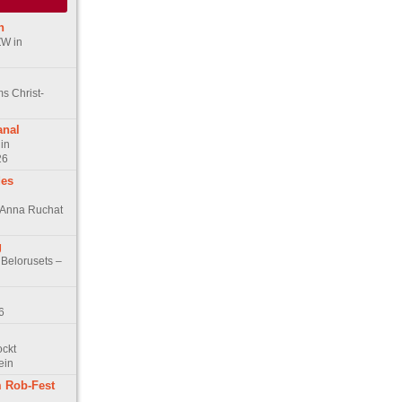
n
ZW in
s Christ-
anal
in
26
des
n Anna Ruchat
g
 Belorusets –
6
ockt
ein
 Rob-Fest