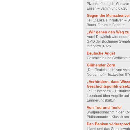
Pizonka über „Ich, Gustave
Essen – Sammlung 07/26
Gegen die Menschenve
Teil 1: Lokale Initiativen – D
Bauer-Forum in Bochum
„Wir gehen den Weg z
Aurel Dawidiuk wird neuer 
GMD der Bochumer Sympho
Interview 07/26
Deutsche Angst
Geschichte und Gedächtnis
Glühender Zorn
„Das Teufelsbuch“ von Asta 
Nordenhof – Textwelten 07
„Verhindern, dass Wiss
Geschichtspolitik ersetz
Teil 1: Interview – Historike
Leonhard über Angriffe auf 
Erinnerungskultur
Von Tod und Teufel
„Walpurgisnacht“ in der Kö
Philharmonie – Klassik am
Den Banken widersprec
Island und das Gemeinwoh