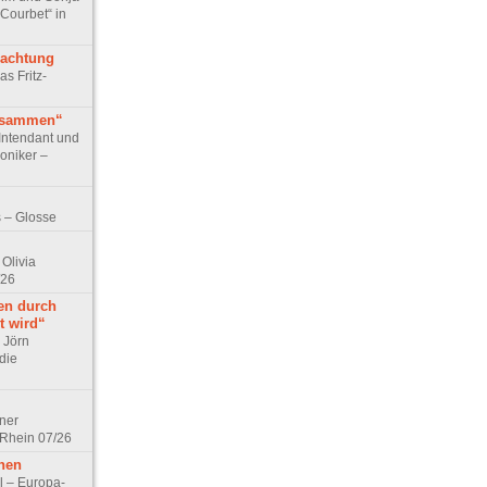
 Courbet“ in
rachtung
as Fritz-
usammen“
Intendant und
niker –
 – Glosse
Olivia
/26
en durch
t wird“
r Jörn
die
lner
 Rhein 07/26
hen
l – Europa-