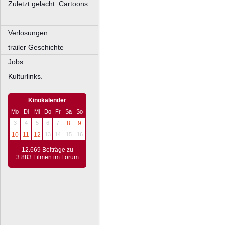
Zuletzt gelacht: Cartoons.
––––––––––––––––––––
Verlosungen.
trailer Geschichte
Jobs.
Kulturlinks.
Kinokalender
Mo
Di
Mi
Do
Fr
Sa
So
3
4
5
6
7
8
9
10
11
12
13
14
15
16
12.669 Beiträge zu
3.883 Filmen im Forum