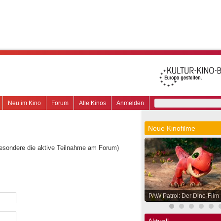
Neu im Kino
Forum
Alle Kinos
Anmelden
Neue Kinofilme
besondere die aktive Teilnahme am Forum)
PAW Patrol: Der Dino-Film
Aktuell