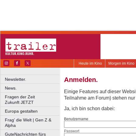
Heute im Kino
Morgen im Kino
Anmelden.
Newsletter.
News.
Einige Features auf dieser Websi
Fragen der Zeit
Teilnahme am Forum) stehen nur re
Zukunft JETZT
Ja, ich bin schon dabei:
Europa gestalten
Benutzername
Frag' die Welt | Gen Z &
Alpha
Passwort
GuteNachrichten fürs