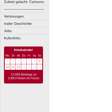
Zuletzt gelacht: Cartoons.
––––––––––––––––––––
Verlosungen.
trailer Geschichte
Jobs.
Kulturlinks.
Kinokalender
Mo
Di
Mi
Do
Fr
Sa
So
3
4
5
6
7
8
9
10
11
12
13
14
15
16
12.669 Beiträge zu
3.883 Filmen im Forum