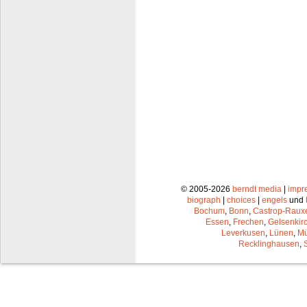
© 2005-2026
berndt media
|
impr
biograph
|
choices
|
engels
und
Bochum
,
Bonn
,
Castrop-Raux
Essen
,
Frechen
,
Gelsenkir
Leverkusen
,
Lünen
,
Mü
Recklinghausen
,