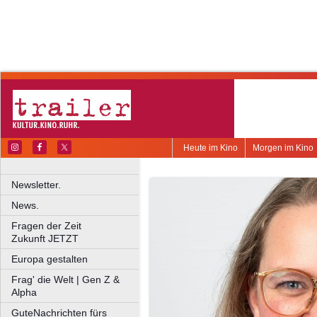
Heute im Kino
Morgen im Kino
Newsletter.
News.
Fragen der Zeit
Zukunft JETZT
Europa gestalten
Frag' die Welt | Gen Z &
Alpha
GuteNachrichten fürs