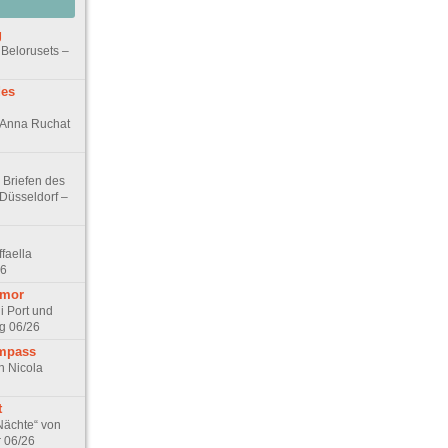
g
 Belorusets –
des
n Anna Ruchat
 Briefen des
 Düsseldorf –
faella
26
umor
i Port und
g 06/26
ompass
n Nicola
t
Nächte“ von
r 06/26