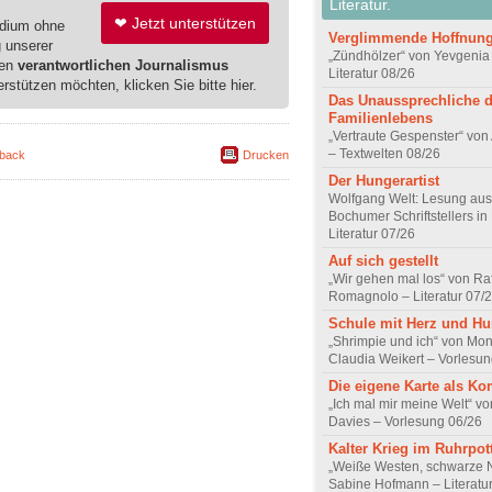
Literatur.
❤ Jetzt unterstützen
edium ohne
Verglimmende Hoffnun
g unserer
„Zündhölzer“ von Yevgenia
ren
verantwortlichen Journalismus
Literatur 08/26
erstützen möchten, klicken Sie bitte hier.
Das Unaussprechliche 
Familienlebens
„Vertraute Gespenster“ vo
– Textwelten 08/26
back
Drucken
Der Hungerartist
Wolfgang Welt: Lesung aus
Bochumer Schriftstellers in
Literatur 07/26
Auf sich gestellt
„Wir gehen mal los“ von Raf
Romagnolo – Literatur 07/
Schule mit Herz und H
„Shrimpie und ich“ von Mon
Claudia Weikert – Vorlesun
Die eigene Karte als K
„Ich mal mir meine Welt“ vo
Davies – Vorlesung 06/26
Kalter Krieg im Ruhrpot
„Weiße Westen, schwarze 
Sabine Hofmann – Literatu