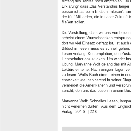
Anfang des Jahres noch empfahlen 130 L
Erklärung“ dass „das Verständnis langer
besser ist als beim Bildschirmlesen“. Ei
der fünf Milliarden, die in naher Zukunft 
fließen sollen.
Die Vorstellung, dass wir uns von beid
scheint einem Wunschdenken entsprunge
dort wo viel Einsatz gefragt ist, ist auc
Bildschirmlesen muss es schnell gehen,
Lesen verlangt Kontemplation, den Zust
Lichtschalter anzuklicken. Um wieder i
Übung. Maryanne Wolf gelang das mit Abs
Lektüre einteilte. Nach einigen Tagen v
zu lesen. Wolfs Buch nimmt einen in neu
entwickelt wie inspirierend in seiner D
vermeidet die Amerikanerin und versprü
spricht, den uns das Lesen in einem Buc
Maryanne Wolf: Schnelles Lesen, langs
nicht verlernen dürfen | Aus dem Engli
Verlag | 304 S. | 22 €