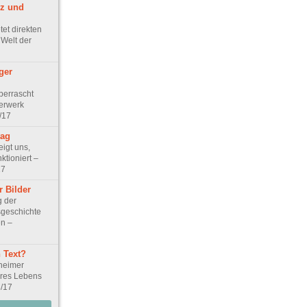
z und
tet direkten
 Welt der
ger
überrascht
terwerk
/17
tag
igt uns,
nktioniert –
17
 Bilder
 der
sgeschichte
en –
n Text?
eheimer
eres Lebens
3/17