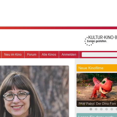
Neu im Kino
Forum
Alle Kinos
Anmelden
Neue Kinofilme
PAW Patrol: Der Dino-Film
Lesen Sie dazu auch: