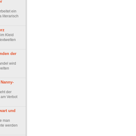
r
beitet ein
 literarisch
erz
im Kleid
Textwelten
nden der
ndel wird
welten
 Nanny-
eht der
 am Verbot
wart und
ie man
hte werden