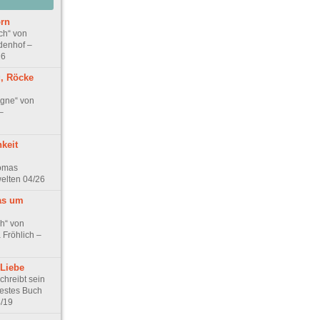
rn
ch“ von
rdenhof –
26
g, Röcke
gne“ von
–
keit
homas
welten 04/26
as um
ch“ von
 Fröhlich –
 Liebe
chreibt sein
bestes Buch
4/19