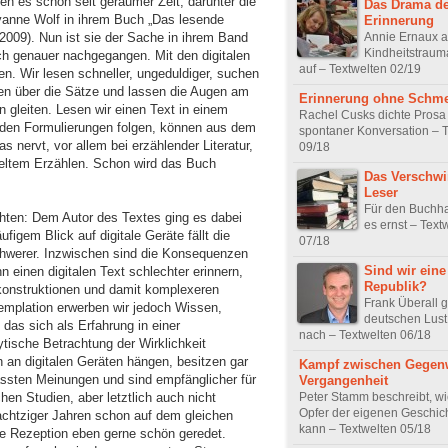
en es schon seit geraumer Zeit, darunter die
Das Drama de
yanne Wolf in ihrem Buch „Das lesende
Erinnerung
Annie Ernaux ar
009). Nun ist sie der Sache in ihrem Band
Kindheitstrauma
h genauer nachgegangen. Mit den digitalen
auf – Textwelten 02/19
n. Wir lesen schneller, ungeduldiger, suchen
gen über die Sätze und lassen die Augen am
Erinnerung ohne Schm
 gleiten. Lesen wir einen Text in einem
Rachel Cusks dichte Prosa 
n den Formulierungen folgen, können aus dem
spontaner Konversation – 
as nervt, vor allem bei erzählender Literatur,
09/18
ltem Erzählen. Schon wird das Buch
Das Verschwi
Leser
Für den Buchha
hten: Dem Autor des Textes ging es dabei
es ernst – Text
igem Blick auf digitale Geräte fällt die
07/18
chwerer. Inzwischen sind die Konsequenzen
Sind wir eine
 einen digitalen Text schlechter erinnern,
Republik?
zkonstruktionen und damit komplexeren
Frank Überall g
emplation erwerben wir jedoch Wissen,
deutschen Lust
das sich als Erfahrung in einer
nach – Textwelten 06/18
ytische Betrachtung der Wirklichkeit
 an digitalen Geräten hängen, besitzen gar
Kampf zwischen Gegen
fassten Meinungen und sind empfänglicher für
Vergangenheit
Peter Stamm beschreibt, w
hen Studien, aber letztlich auch nicht
Opfer der eigenen Geschic
achtziger Jahren schon auf dem gleichen
kann – Textwelten 05/18
ale Rezeption eben gerne schön geredet.