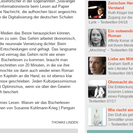
eseforscher in der sogenannten „Stavanger
Zwischen Her
 Informationstexte beim Lesen auf Papier
Verstand
ne Nachricht, die aufhorchen lässt angesichts
Ruth Klüger bie
in die Digitalisierung der deutschen Schulen
Zugang zur die
Lyrik – Textwelten 04/18
Ein notwendi
en Medien das Beste herauspicken können,
Roman
n zu sein. Das Gehirn arbeitet ökonomisch,
Affinity Konar 
h die neuronale Vernetzung dichter. Beim
mit ihrem Meis
 Entscheidungen sind gefragt. Das langsame
„Mischling“ – Textwelten 09
and vermag das Gehirn nicht wie einen
Liebe am Mit
ns Bücherlesen zu kommen, braucht man
Graham Swift ze
chnitten von 20 Minuten, in die sie ihre
wie Literatur fu
ermochte sie dann auch wieder einen Roman
Textwelten 08/
n Kapiteln an die Hand, es ist ebenso klar
iagnose geschrieben. Jeden Kulturpessimismus
Ohnmacht der
ht Optimismus, wenn sie über den Gewinn
Die Entdeckung
bizarren Liebe
h beschert.
eines Fotograf
Textwelten 07/17
ames Lesen. Warum wir das Bücherlesen
schen von Susanne Kuhlmann-Krieg | Penguin
Wie riecht ei
Der Duft als g
Sinnstifter uns
THOMAS LINDEN
– Textwelten 0