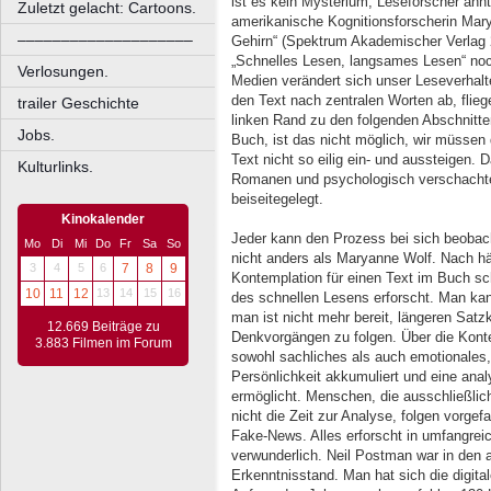
ist es kein Mysterium, Leseforscher ahnt
Zuletzt gelacht: Cartoons.
amerikanische Kognitionsforscherin Mar
––––––––––––––––––––
Gehirn“ (Spektrum Akademischer Verlag 2
„Schnelles Lesen, langsames Lesen“ noc
Verlosungen.
Medien verändert sich unser Leseverhalte
den Text nach zentralen Worten ab, flie
trailer Geschichte
linken Rand zu den folgenden Abschnitten
Jobs.
Buch, ist das nicht möglich, wir müsse
Text nicht so eilig ein- und aussteigen. D
Kulturlinks.
Romanen und psychologisch verschachte
beiseitegelegt.
Kinokalender
Jeder kann den Prozess bei sich beobac
Mo
Di
Mi
Do
Fr
Sa
So
nicht anders als Maryanne Wolf. Nach häuf
3
4
5
6
7
8
9
Kontemplation für einen Text im Buch s
10
11
12
13
14
15
16
des schnellen Lesens erforscht. Man kann
man ist nicht mehr bereit, längeren Sat
12.669 Beiträge zu
Denkvorgängen zu folgen. Über die Kont
3.883 Filmen im Forum
sowohl sachliches als auch emotionales, 
Persönlichkeit akkumuliert und eine anal
ermöglicht. Menschen, die ausschließlich
nicht die Zeit zur Analyse, folgen vorge
Fake-News. Alles erforscht in umfangreic
verwunderlich. Neil Postman war in den 
Erkenntnisstand. Man hat sich die digit