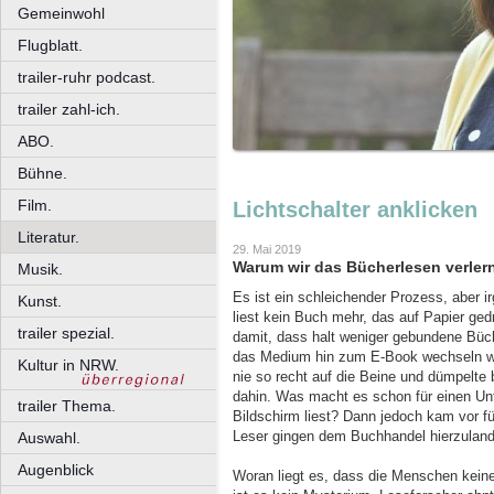
Gemeinwohl
Flugblatt.
trailer-ruhr podcast.
trailer zahl-ich.
ABO.
Bühne.
Film.
Lichtschalter anklicken
Literatur.
29. Mai 2019
Warum wir das Bücherlesen verlern
Musik.
Es ist ein schleichender Prozess, aber 
Kunst.
liest kein Buch mehr, das auf Papier ged
trailer spezial.
damit, dass halt weniger gebundene Büch
das Medium hin zum E-Book wechseln wü
Kultur in NRW.
nie so recht auf die Beine und dümpelte
dahin. Was macht es schon für einen Un
trailer Thema.
Bildschirm liest? Dann jedoch kam vor fü
Leser gingen dem Buchhandel hierzulande
Auswahl.
Augenblick
Woran liegt es, dass die Menschen kein