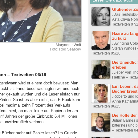
Glühender Zo
„Das Teufelsbu
Asta Olivia No
Textwelten 07/
Haare zu lan
zu kurz
„Swinging Colo
Maryanne Wolf
Stefan Winges 
Foto: Rod Searcey
Textwelten 05/26
Die Unendlich
erleben
„Liebe“ von T
en – Textwelten 06/19
Hettche – Text
irgendwann wird er einem doch bewusst: Man
Ein Leben, d
ruckt ist. Einst beschwichtigten wir uns noch
Bücher kreist
er gekauft würden und die Leser einfach nur
„Roberto und I
rden. So ist es aber nicht, das E-Book kam
Anna Katharina
 bei maximal zehn Prozent des Verkaufs
Textwelten 06/25
terschied, ob man Texte auf Papier oder am
Die Hölle der
nf Jahren der große Einbruch: 6,4 Millionen
Julian Barnes s
 unwiderruflich verloren.
bitterstes und 
– Textwelten 0
e Bücher mehr auf Papier lesen? Im Grunde