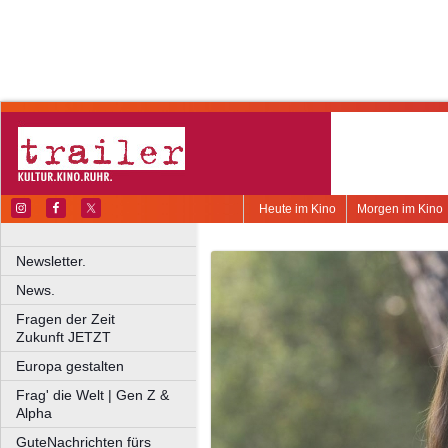
Heute im Kino
Morgen im Kino
Newsletter.
News.
Fragen der Zeit
Zukunft JETZT
Europa gestalten
Frag' die Welt | Gen Z &
Alpha
GuteNachrichten fürs