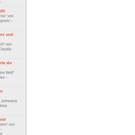
6
llt
 los“ von
gnolo –
erz und
ch“ von
Claudia
rte als
ine Welt“
ies –
im
, schwarze
bine
iel
sinn“ von
–
26