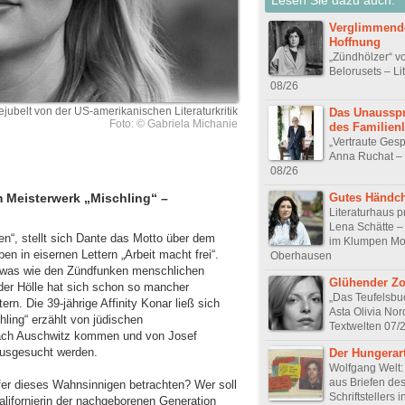
Verglimmend
Hoffnung
„Zündhölzer“ v
Belorusets – Li
08/26
Bejubelt von der US-amerikanischen Literaturkritik
Das Unausspr
Foto: © Gabriela Michanie
des Familien
„Vertraute Ges
Anna Ruchat – 
08/26
Gutes Händc
m Meisterwerk „Mischling“ –
Literaturhaus p
Lena Schätte –
hren“, stellt sich Dante das Motto über dem
im Klumpen Mor
en in eisernen Lettern „Arbeit macht frei“.
Oberhausen
 etwas wie den Zündfunken menschlichen
Glühender Zo
 der Hölle hat sich schon so mancher
„Das Teufelsbu
rn. Die 39-jährige Affinity Konar ließ sich
Asta Olivia No
ling“ erzählt von jüdischen
Textwelten 07/
nach Auschwitz kommen und von Josef
ausgesucht werden.
Der Hungerart
Wolfgang Welt:
aus Briefen de
fer dieses Wahnsinnigen betrachten? Wer soll
Schriftstellers i
lifornierin der nachgeborenen Generation