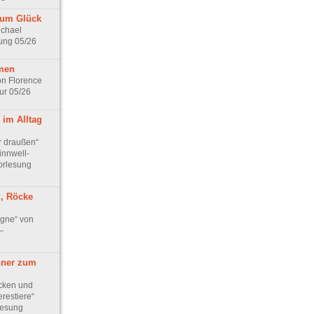
zum Glück
ichael
ung 05/26
men
n Florence
ur 05/26
 im Alltag
r draußen“
innwell-
orlesung
g, Röcke
gne“ von
–
ner zum
cken und
restiere“
lesung