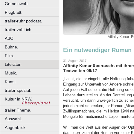
Gemeinwohl
Flugblatt.
trailer-ruhr podcast.
trailer zahl-ich.
Affinity Konar: 
ABO.
Bühne.
Ein notwendiger Roman
Film.
31. August 2017
Literatur.
Affinity Konar überrascht mit ihre
Textwelten 09/17
Musik.
„Lasst, die ihr eingeht, alle Hoffnung fa
Kunst.
Eingang zur Unterwelt vor. Andere schrieb
Auf jeden Fall scheint die Hoffnung so
trailer spezial.
Lebens darzustellen. An der Darstellung
Kultur in NRW.
versucht, um dann unweigerlich zu scheite
jedoch nicht schrecken, ihr Roman „Misch
trailer Thema.
Zwillingsmädchen, die im Herbst 1944 
Mengele für medizinische Experimente 
Auswahl.
Augenblick
Will man die Welt aus den Augen der Op
das lesen, zumal der Roman von einer Ka