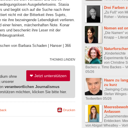
edingungslosen Ausgeliefertseins. Stasia
Drei Farben 
 und begibt sich auf die Suche nach ihrer
„Zu Fuß“ von M
rt nicht mit der Bitterkeit ihres Sujets,
Roher – Vorles
 nie ihre bezwingende Lebendigkeit verlieren.
 einer feinen, märchenhaften Note. Konar
Nomen est o
fers und beschenkt ihre Leser mit der
„Die Namen“ vo
Unbeugsamkeit.
Knapp – Literat
lischen von Barbara Schaden | Hanser | 366
Naturforscher
„Kinderleichte
Experimente fü
THOMAS LINDEN
von Christine S
Backes u. Timo Backes – V
05/26
❤ Jetzt unterstützen
edium ohne
Haare zu lan
g unserer
zu kurz
ren
verantwortlichen Journalismus
„Swinging Colo
erstützen möchten, klicken Sie bitte hier.
Stefan Winges 
Textwelten 05/26
Meeresbewoh
back
Drucken
Anfassen
„Zusammenste
Entdecken: Mee
von Abigail Wheatley – Vor