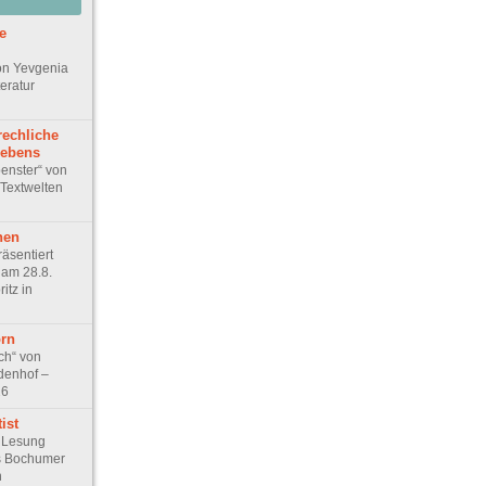
e
on Yevgenia
teratur
echliche
lebens
penster“ von
Textwelten
hen
räsentiert
 am 28.8.
itz in
rn
ch“ von
rdenhof –
26
ist
 Lesung
s Bochumer
n