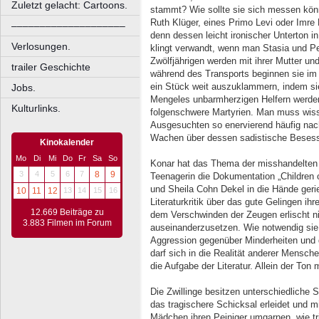
Zuletzt gelacht: Cartoons.
stammt? Wie sollte sie sich messen kön
Ruth Klüger, eines Primo Levi oder Imre 
––––––––––––––––––––
denn dessen leicht ironischer Unterton i
Verlosungen.
klingt verwandt, wenn man Stasia und Pe
Zwölfjährigen werden mit ihrer Mutter un
trailer Geschichte
während des Transports beginnen sie i
ein Stück weit auszuklammern, indem si
Jobs.
Mengeles unbarmherzigen Helfern werden 
Kulturlinks.
folgenschwere Martyrien. Man muss wiss
Ausgesuchten so enervierend häufig nac
Wachen über dessen sadistische Besess
Kinokalender
Mo
Di
Mi
Do
Fr
Sa
So
Konar hat das Thema der misshandelten K
3
4
5
6
7
8
9
Teenagerin die Dokumentation „Children
und Sheila Cohn Dekel in die Hände gerie
10
11
12
13
14
15
16
Literaturkritik über das gute Gelingen i
12.669 Beiträge zu
dem Verschwinden der Zeugen erlischt ni
3.883 Filmen im Forum
auseinanderzusetzen. Wie notwendig sie 
Aggression gegenüber Minderheiten un
darf sich in die Realität anderer Mensch
die Aufgabe der Literatur. Allein der To
Die Zwillinge besitzen unterschiedliche S
das tragischere Schicksal erleidet und mi
Mädchen ihren Peiniger umgarnen, wie tri