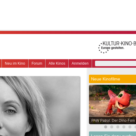
Neu im Kino
Forum
Alle Kinos
Anmelden
Neue Kinofilme
PAW Patrol: Der Dino-Film
Lesen Sie dazu auch: