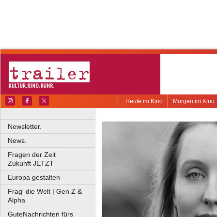
Heute im Kino
Morgen im Kino
Newsletter.
News.
Fragen der Zeit
Zukunft JETZT
Europa gestalten
Frag' die Welt | Gen Z &
Alpha
GuteNachrichten fürs