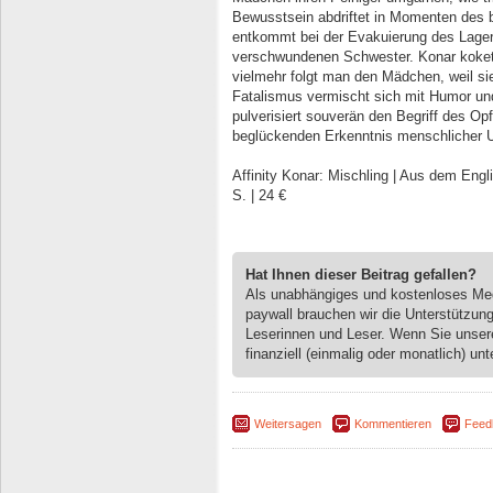
Bewusstsein abdriftet in Momenten des b
entkommt bei der Evakuierung des Lagers
verschwundenen Schwester. Konar kokettie
vielmehr folgt man den Mädchen, weil sie
Fatalismus vermischt sich mit Humor und
pulverisiert souverän den Begriff des Op
beglückenden Erkenntnis menschlicher 
Affinity Konar: Mischling | Aus dem Eng
S. | 24 €
Hat Ihnen dieser Beitrag gefallen?
Als unabhängiges und kostenloses M
paywall brauchen wir die Unterstützun
Leserinnen und Leser. Wenn Sie unse
finanziell (einmalig oder monatlich) unt
Weitersagen
Kommentieren
Feed