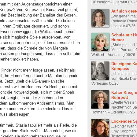
Düsseldorf – Literatur 07/2
nen mit den Augenzeugenberichten einer
Kertész? Von Kertész hat Konar viel gelernt,
Auf sich geste
n der Beschreibung der Banalität des Bösen,
„Wir gehen mal
rle abwechselnd erzählen hört. Die beiden
Raffaella Roma
Literatur 07/26
d ihrem Großvater deportiert, und schon
m Eisenbahnwaggon die Welt um sich herum
Schule mit H
e sich magische Spiele ausdenken. Von
Humor
sie später getrennt, erleiden unterschiedlich
„Shrimpie und i
en, dass die Schreie der von Mengele
Moni Port und 
h außen gedrungen sind, dass sich selbst die
Weikert – Vorlesung 06/26
enheit mokiert haben.
Die eigene Ka
Kompass
inder nicht mehr losgelassen, seit ihr als
„Ich mal mir me
 of the Flames“ von Lucette Matalon Lagnado
von Nicola Dav
t. Jetzt jubelt die US-amerikanische
Vorlesung 06/26
hres erst zweiten Romans. Zu Recht, denn mit
cht die Notwendigkeit, sich mit der Shoah
Kalter Krieg 
Ruhrpott
ist, zeigt sich an der zunehmenden
„Weiße Westen
d dem aufkommenden Antisemitismus. Man
Nächte“ von Sa
en zu anderen Zeiten hineindenken. Das ist
Hofmann – Literatur 06/26
n muss überzeugen.
Lockendes Sp
timmen, Stasia fabuliert mehr als Perle, die
„Leichter Wahn
t geradem Blick erzählt. Man erlebt, wie die
Emy Koopman 
Textwelten 06/
ckreich sie sich verhalten und wie ihr