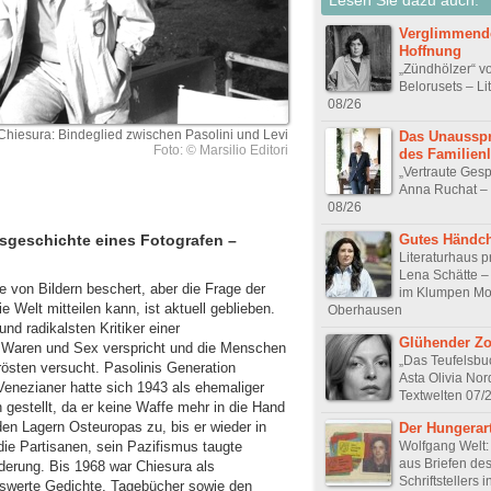
Verglimmend
Hoffnung
„Zündhölzer“ v
Belorusets – Li
08/26
Chiesura: Bindeglied zwischen Pasolini und Levi
Das Unausspr
Foto: © Marsilio Editori
des Familien
„Vertraute Ges
Anna Ruchat – 
08/26
Gutes Händc
esgeschichte eines Fotografen –
Literaturhaus p
Lena Schätte –
le von Bildern beschert, aber die Frage der
im Klumpen Mor
e Welt mitteilen kann, ist aktuell geblieben.
Oberhausen
und radikalsten Kritiker einer
Glühender Zo
 Waren und Sex verspricht und die Menschen
„Das Teufelsbu
trösten versucht. Pasolinis Generation
Asta Olivia No
enezianer hatte sich 1943 als ehemaliger
Textwelten 07/
 gestellt, da er keine Waffe mehr in die Hand
den Lagern Osteuropas zu, bis er wieder in
Der Hungerart
Wolfgang Welt:
die Partisanen, sein Pazifismus taugte
aus Briefen de
derung. Bis 1968 war Chiesura als
Schriftstellers i
nswerte Gedichte, Tagebücher sowie den