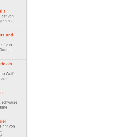
6
llt
 los“ von
gnolo –
erz und
ch“ von
Claudia
rte als
ine Welt“
ies –
im
, schwarze
bine
iel
sinn“ von
–
26