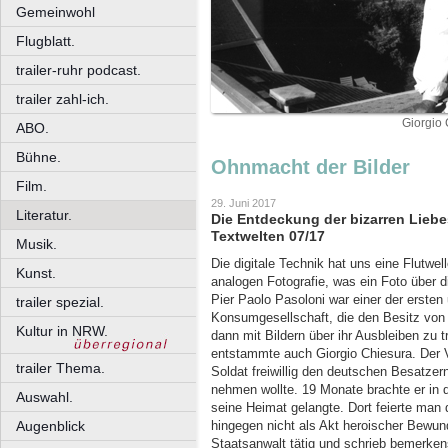
Gemeinwohl
Flugblatt.
trailer-ruhr podcast.
trailer zahl-ich.
Giorgio 
ABO.
Bühne.
Ohnmacht der Bilder
Film.
29. Juni 2017
Literatur.
Die Entdeckung der bizarren Lieb
Textwelten 07/17
Musik.
Die digitale Technik hat uns eine Flutwel
Kunst.
analogen Fotografie, was ein Foto über di
Pier Paolo Pasoloni war einer der ersten 
trailer spezial.
Konsumgesellschaft, die den Besitz von
Kultur in NRW.
dann mit Bildern über ihr Ausbleiben zu 
entstammte auch Giorgio Chiesura. Der V
trailer Thema.
Soldat freiwillig den deutschen Besatzern
nehmen wollte. 19 Monate brachte er in 
Auswahl.
seine Heimat gelangte. Dort feierte man 
Augenblick
hingegen nicht als Akt heroischer Bewun
Staatsanwalt tätig und schrieb bemerke