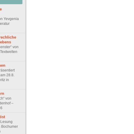
e
on Yevgenia
teratur
echliche
lebens
penster“ von
Textwelten
hen
räsentiert
 am 28.8.
itz in
rn
ch“ von
rdenhof –
26
ist
 Lesung
s Bochumer
n