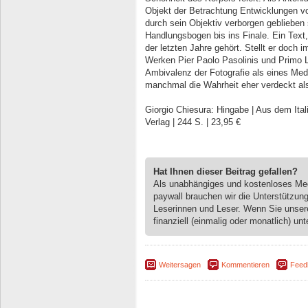
Objekt der Betrachtung Entwicklungen vo
durch sein Objektiv verborgen geblieben
Handlungsbogen bis ins Finale. Ein Text
der letzten Jahre gehört. Stellt er doch
Werken Pier Paolo Pasolinis und Primo Le
Ambivalenz der Fotografie als eines Me
manchmal die Wahrheit eher verdeckt als
Giorgio Chiesura: Hingabe | Aus dem Ita
Verlag | 244 S. | 23,95 €
Hat Ihnen dieser Beitrag gefallen?
Als unabhängiges und kostenloses M
paywall brauchen wir die Unterstützun
Leserinnen und Leser. Wenn Sie unse
finanziell (einmalig oder monatlich) unt
Weitersagen
Kommentieren
Feed