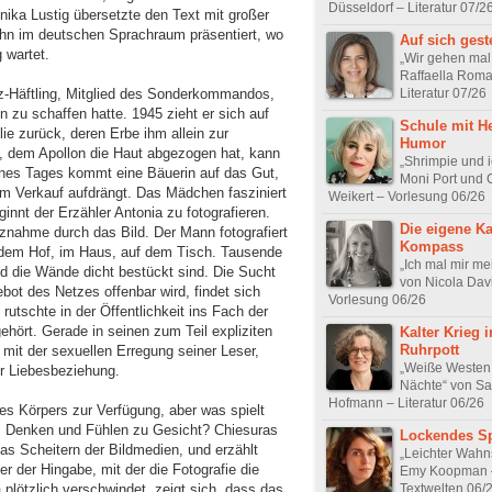
Düsseldorf – Literatur 07/2
ika Lustig übersetzte den Text mit großer
 ihn im deutschen Sprachraum präsentiert, wo
Auf sich geste
 wartet.
„Wir gehen mal
Raffaella Roma
Literatur 07/26
tz-Häftling, Mitglied des Sonderkommandos,
n zu schaffen hatte. 1945 zieht er sich auf
Schule mit H
ie zurück, deren Erbe ihm allein zur
Humor
, dem Apollon die Haut abgezogen hat, kann
„Shrimpie und i
ines Tages kommt eine Bäuerin auf das Gut,
Moni Port und 
um Verkauf aufdrängt. Das Mädchen fasziniert
Weikert – Vorlesung 06/26
ginnt der Erzähler Antonia zu fotografieren.
Die eigene Ka
tznahme durch das Bild. Der Mann fotografiert
Kompass
 dem Hof, im Haus, auf dem Tisch. Tausende
„Ich mal mir me
ld die Wände dicht bestückt sind. Die Sucht
von Nicola Dav
bot des Netzes offenbar wird, findet sich
Vorlesung 06/26
rutschte in der Öffentlichkeit ins Fach der
gehört. Gerade in seinen zum Teil expliziten
Kalter Krieg 
Ruhrpott
 mit der sexuellen Erregung seiner Leser,
„Weiße Westen
er Liebesbeziehung.
Nächte“ von Sa
Hofmann – Literatur 06/26
des Körpers zur Verfügung, aber was spielt
 Denken und Fühlen zu Gesicht? Chiesuras
Lockendes Sp
as Scheitern der Bildmedien, und erzählt
„Leichter Wahn
r der Hingabe, mit der die Fotografie die
Emy Koopman 
Textwelten 06/
 plötzlich verschwindet, zeigt sich, dass das