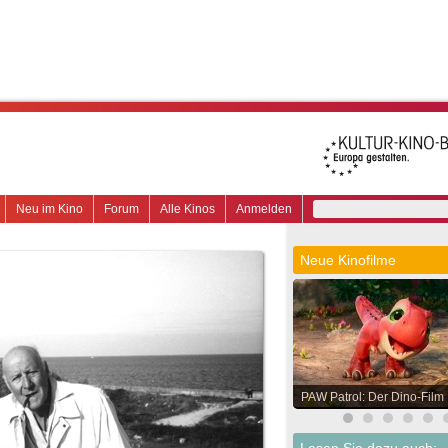
Neu im Kino
Forum
Alle Kinos
Anmelden
Neue Kinofilme
PAW Patrol: Der Dino-Film
Lesen Sie dazu auch: