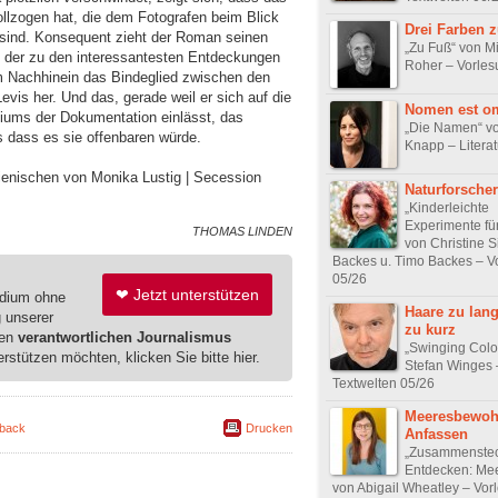
llzogen hat, die dem Fotografen beim Blick
Drei Farben 
 sind. Konsequent zieht der Roman seinen
„Zu Fuß“ von M
, der zu den interessantesten Entdeckungen
Roher – Vorles
 im Nachhinein das Bindeglied zwischen den
vis her. Und das, gerade weil er sich auf die
Nomen est o
diums der Dokumentation einlässt, das
„Die Namen“ vo
 dass es sie offenbaren würde.
Knapp – Literat
lienischen von Monika Lustig | Secession
Naturforscher
„Kinderleichte
Experimente fü
THOMAS LINDEN
von Christine S
Backes u. Timo Backes – V
05/26
❤ Jetzt unterstützen
edium ohne
Haare zu lan
g unserer
zu kurz
ren
verantwortlichen Journalismus
„Swinging Colo
erstützen möchten, klicken Sie bitte hier.
Stefan Winges 
Textwelten 05/26
Meeresbewoh
back
Drucken
Anfassen
„Zusammenste
Entdecken: Mee
von Abigail Wheatley – Vor