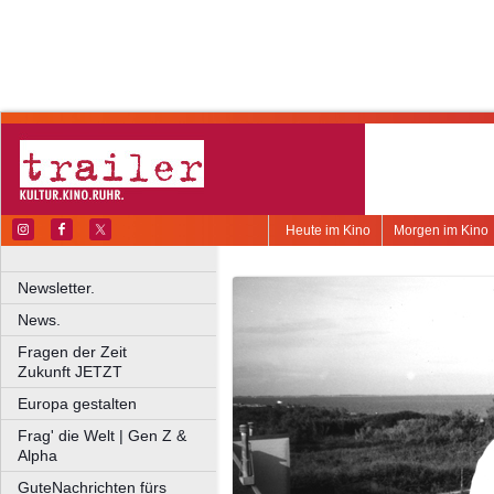
Heute im Kino
Morgen im Kino
Newsletter.
News.
Fragen der Zeit
Zukunft JETZT
Europa gestalten
Frag' die Welt | Gen Z &
Alpha
GuteNachrichten fürs