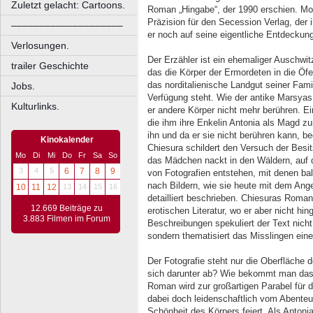
Zuletzt gelacht: Cartoons.
Roman „Hingabe“, der 1990 erschien. Mon
Präzision für den Secession Verlag, der
––––––––––––––––––––
er noch auf seine eigentliche Entdeckung
Verlosungen.
Der Erzähler ist ein ehemaliger Auschwi
trailer Geschichte
das die Körper der Ermordeten in die Öfe
das norditalienische Landgut seiner Famil
Jobs.
Verfügung steht. Wie der antike Marsyas
Kulturlinks.
er andere Körper nicht mehr berühren. E
die ihm ihre Enkelin Antonia als Magd z
ihn und da er sie nicht berühren kann, be
Kinokalender
Chiesura schildert den Versuch der Besi
Mo
Di
Mi
Do
Fr
Sa
So
das Mädchen nackt in den Wäldern, auf
3
4
5
6
7
8
9
von Fotografien entstehen, mit denen ba
nach Bildern, wie sie heute mit dem Ange
10
11
12
13
14
15
16
detailliert beschrieben. Chiesuras Roman 
12.669 Beiträge zu
erotischen Literatur, wo er aber nicht hin
3.883 Filmen im Forum
Beschreibungen spekuliert der Text nicht
sondern thematisiert das Misslingen ein
Der Fotografie steht nur die Oberfläche 
sich darunter ab? Wie bekommt man das
Roman wird zur großartigen Parabel für d
dabei doch leidenschaftlich vom Abenteue
Schönheit des Körpers feiert. Als Antonia