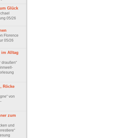
zum Glück
ichael
ung 05/26
men
n Florence
ur 05/26
 im Alltag
r draußen“
innwell-
orlesung
g, Röcke
gne“ von
–
ner zum
cken und
restiere“
lesung