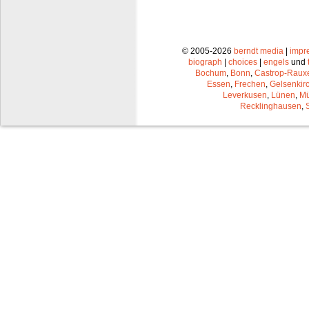
© 2005-2026
berndt media
|
impr
biograph
|
choices
|
engels
und
Bochum
,
Bonn
,
Castrop-Raux
Essen
,
Frechen
,
Gelsenkir
Leverkusen
,
Lünen
,
Mü
Recklinghausen
,