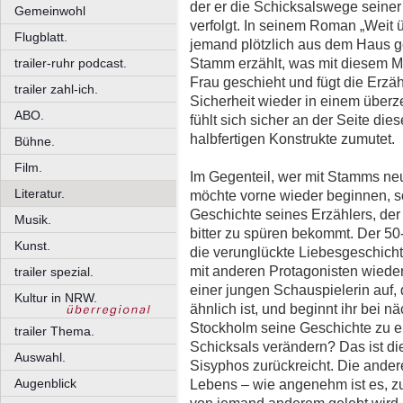
der er die Schicksalswege seiner
Gemeinwohl
verfolgt. In seinem Roman „Weit ü
Flugblatt.
jemand plötzlich aus dem Haus ge
Stamm erzählt, was mit diesem M
trailer-ruhr podcast.
Frau geschieht und fügt die Erzähl
trailer zahl-ich.
Sicherheit wieder in einem übe
ABO.
fühlt sich sicher an der Seite die
halbfertigen Konstrukte zumutet.
Bühne.
Film.
Im Gegenteil, wer mit Stamms 
Literatur.
möchte vorne wieder beginnen, so 
Geschichte seines Erzählers, der 
Musik.
bitter zu spüren bekommt. Der 50
Kunst.
die verunglückte Liebesgeschichte
mit anderen Protagonisten wieder
trailer spezial.
einer jungen Schauspielerin auf,
Kultur in NRW.
ähnlich ist, und beginnt ihr bei
Stockholm seine Geschichte zu e
trailer Thema.
Schicksals verändern? Das ist di
Auswahl.
Sisyphos zurückreicht. Die andere
Augenblick
Lebens – wie angenehm ist es, z