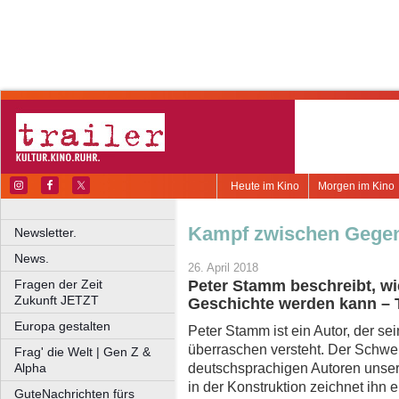
Heute im Kino
Morgen im Kino
Kampf zwischen Gegen
Newsletter.
News.
26. April 2018
Fragen der Zeit
Peter Stamm beschreibt, wi
Zukunft JETZT
Geschichte werden kann – 
Europa gestalten
Peter Stamm ist ein Autor, der s
überraschen versteht. Der Schwei
Frag' die Welt | Gen Z &
deutschsprachigen Autoren unser
Alpha
in der Konstruktion zeichnet ihn
GuteNachrichten fürs