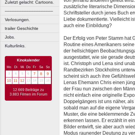
von jemand anderem gelebt wird
Zuletzt gelacht: Cartoons.
zusätzliche literarische Dimensio
––––––––––––––––––––
Schriftsteller durch jenes Buch e
Liebe dokumentierte. Vielleicht is
Verlosungen.
auch eine Einbildung?
trailer Geschichte
Jobs.
Der Erfolg von Peter Stamm hat 
Routine eines Amerikaners seine S
Kulturlinks.
der hellsichtigen Beobachtungsgab
ausgestattet, wie sie gerade de
Kinokalender
ist. Christoph und Lena sind unab
Mo
Di
Mi
Do
Fr
Sa
So
Randbezirken Stockholms unterw
3
4
5
6
7
8
9
scheint sich auch ihre Gefühlswelt
10
11
12
13
14
15
16
Lenas Ehemann Chris einen jüng
der Frau nun zwischen den Männe
12.669 Beiträge zu
3.883 Filmen im Forum
nicht einfach eine originelle Expo
Doppelgängers ist uns näher, al
sobald man auf die eigene Verga
Muster, die eine beklemmende Zw
erkennen lassen. Er erzählt in ein
Bilder entwirft, sie aber auch wied
Modus raunender Deutung zu verf