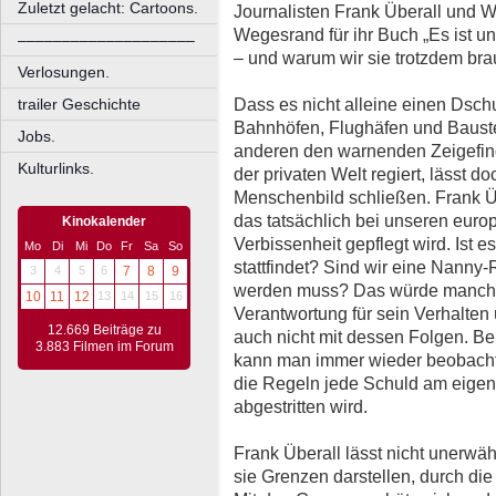
Zuletzt gelacht: Cartoons.
Journalisten Frank Überall und W
Wegesrand für ihr Buch „Es ist u
––––––––––––––––––––
– und warum wir sie trotzdem bra
Verlosungen.
Dass es nicht alleine einen Dsch
trailer Geschichte
Bahnhöfen, Flughäfen und Baustel
Jobs.
anderen den warnenden Zeigefing
Kulturlinks.
der privaten Welt regiert, lässt do
Menschenbild schließen. Frank 
das tatsächlich bei unseren euro
Kinokalender
Verbissenheit gepflegt wird. Ist es 
Mo
Di
Mi
Do
Fr
Sa
So
stattfindet? Sind wir eine Nanny-
3
4
5
6
7
8
9
werden muss? Das würde manche
10
11
12
13
14
15
16
Verantwortung für sein Verhalten ü
12.669 Beiträge zu
auch nicht mit dessen Folgen. B
3.883 Filmen im Forum
kann man immer wieder beobachte
die Regeln jede Schuld am eige
abgestritten wird.
Frank Überall lässt nicht unerwäh
sie Grenzen darstellen, durch die