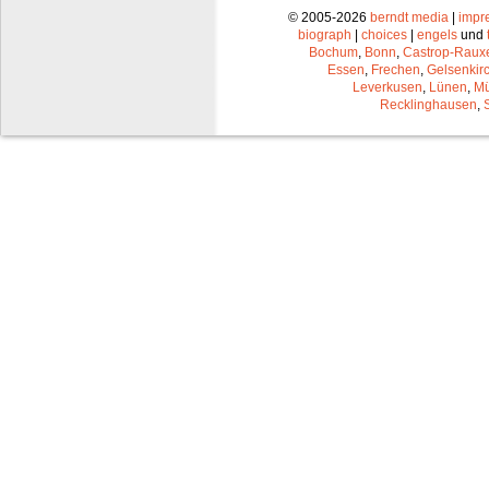
© 2005-2026
berndt media
|
impr
biograph
|
choices
|
engels
und
Bochum
,
Bonn
,
Castrop-Raux
Essen
,
Frechen
,
Gelsenkir
Leverkusen
,
Lünen
,
Mü
Recklinghausen
,