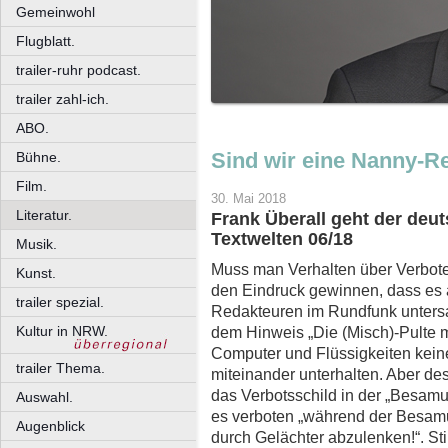
Gemeinwohl
Flugblatt.
trailer-ruhr podcast.
trailer zahl-ich.
ABO.
Sind wir eine Nanny-R
Bühne.
Film.
30. Mai 2018
Literatur.
Frank Überall geht der deu
Textwelten 06/18
Musik.
Muss man Verhalten über Verbot
Kunst.
den Eindruck gewinnen, dass es a
trailer spezial.
Redakteuren im Rundfunk untersag
Kultur in NRW.
dem Hinweis „Die (Misch)-Pulte mö
Computer und Flüssigkeiten kei
trailer Thema.
miteinander unterhalten. Aber de
das Verbotsschild in der „Besamu
Auswahl.
es verboten „während der Besam
Augenblick
durch Gelächter abzulenken!“. Sti