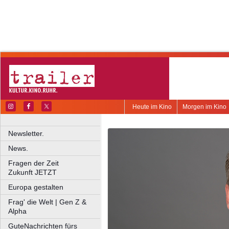
Heute im Kino
Morgen im Kino
Newsletter.
News.
Fragen der Zeit
Zukunft JETZT
Europa gestalten
Frag' die Welt | Gen Z &
Alpha
GuteNachrichten fürs