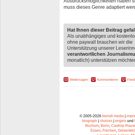
Ausdrucksmöglichkeiten haben si
muss dieses Genre adaptiert wer
Hat Ihnen dieser Beitrag gefa
Als unabhängiges und kostenl
ohne paywall brauchen wir die
Unterstützung unserer Leserin
verantwortlichen Journalism
monatlich) unterstützen möchten,
Weitersagen
Kommentieren
Feed
© 2005-2026
berndt media
|
impr
biograph
|
choices
|
engels
und
Bochum
,
Bonn
,
Castrop-Raux
Essen
,
Frechen
,
Gelsenkir