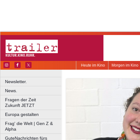
Heute im Kino
Morgen im Kino
Newsletter.
News.
Fragen der Zeit
Zukunft JETZT
Europa gestalten
Frag' die Welt | Gen Z &
Alpha
GuteNachrichten fürs