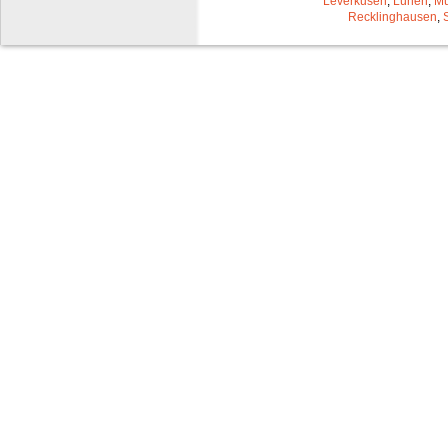
Leverkusen
,
Lünen
,
Mü
Recklinghausen
,