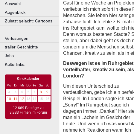
Gast für eine Woche an Projekten
Auswahl.
verliebte ich mich sofort in die
Augenblick
Menschen. Sie leben hier sehr g
Zuletzt gelacht: Cartoons.
zuhause fühlt. Ich lebte z.B. mal
ins Ruhrgebiet kam, wollte ich hi
––––––––––––––––––––
Denn woraus bestehen Städte? S
Verlosungen.
stellen, aber dabei geht es doch
sondern um die Menschen selbst.
trailer Geschichte
Chancen, kreativ zu sein, als in 
Jobs.
Deswegen ist es im Ruhrgebiet
Kulturlinks.
vorteilhafter, kreativ zu sein, als
London?
Kinokalender
Um diesen Unterschied zu
Mo
Di
Mi
Do
Fr
Sa
So
verdeutlichen, gebe ich ein perfe
3
4
5
6
7
8
9
Beispiel. In London sagte ich stä
10
11
12
13
14
15
16
„Sorry!“ Im Ruhrgebiet sage ich
12.669 Beiträge zu
dagegen immer: „Danke!“ Hier si
3.883 Filmen im Forum
man ein Lächeln im Gesicht der
Leute. Und wenn ich was vorschl
nehme ich Reaktionen wahr. Ich