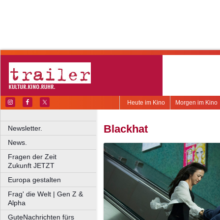
Heute im Kino
Morgen im Kino
Blackhat
Newsletter.
News.
Fragen der Zeit
Zukunft JETZT
Europa gestalten
Frag' die Welt | Gen Z &
Alpha
GuteNachrichten fürs