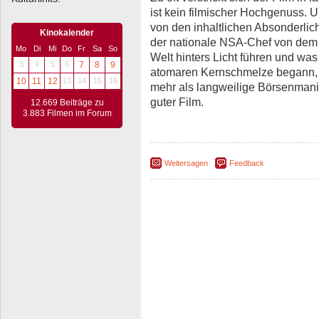
ist kein filmischer Hochgenuss. U
von den inhaltlichen Absonderlich
Kinokalender
der nationale NSA-Chef von dem b
Mo
Di
Mi
Do
Fr
Sa
So
Welt hinters Licht führen und was
3
4
5
6
7
8
9
atomaren Kernschmelze begann, 
10
11
12
13
14
15
16
mehr als langweilige Börsenmanip
guter Film.
12.669 Beiträge zu
3.883 Filmen im Forum
Weitersagen
Feedback