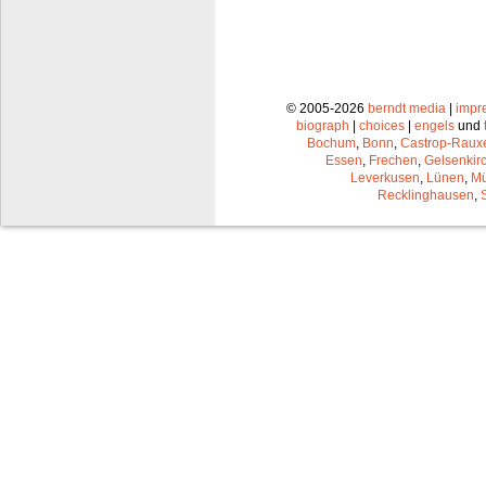
© 2005-2026
berndt media
|
impr
biograph
|
choices
|
engels
und
Bochum
,
Bonn
,
Castrop-Raux
Essen
,
Frechen
,
Gelsenkir
Leverkusen
,
Lünen
,
Mü
Recklinghausen
,