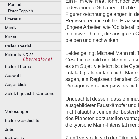
Ein Film wie 'Heat' lohnt noch z
Portrait.
jedes erneute Schauen - Dichte, I
Roter Teppich.
Figurenzeichnung gelangen in d
Literatur.
Regisseuren mit solcher Präzisi
jüngere Arbeiten wie 'Collateral' 
Musik.
intensive Thriller, die aus guten
Kunst.
bleiben und nachwirken.
trailer spezial.
Leider gelingt Michael Mann mit 'B
Kultur in NRW.
Geschichte hakt und klemmt an al
es am Sujet, vielleicht ist die Cy
trailer Thema.
Total-Digitale einfach nicht Mann
Auswahl.
sagen, ein Regisseur der alten S
Augenblick
Protagonisten - hier passt es nich
Zuletzt gelacht: Cartoons.
Ungeachtet dessen, dass ein mus
––––––––––––––––––––
ausgebildeter Faustkämpfer und H
nicht glaubhaft einen der besten
Verlosungen.
des Planeten darzustellen vermag
trailer Geschichte
die typische Mann-Intensität men
Jobs.
Zu oft verstrickt sich der Film in
Kulturlinks.