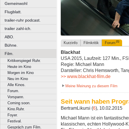
Gemeinwohl
Flugblatt.
trailer-ruhr podcast.
trailer zahl-ich.
ABO.
(1)
Kurzinfo
Filmkritik
Forum
Bühne.
Blackhat
Film.
USA 2015, Laufzeit: 127 Min., F
Kritikerspiegel Ruhr.
Regie: Michael Mann
Heute im Kino
Darsteller: Chris Hemsworth, T
Morgen im Kino
>> www.blackhat-film.de
Neu im Kino
Alle Kinos.
Meine Meinung zu diesem Film
Forum.
Vorspann.
Seit wann haben Prog
Coming soon.
BertramLikursi (
6
), 10.02.2015
Kino.Ruhr.
Foyer.
Michael Mann ist ein fantastische
Festival.
klassischen, echten Hollywood-Ki
Gespräch zum Film.