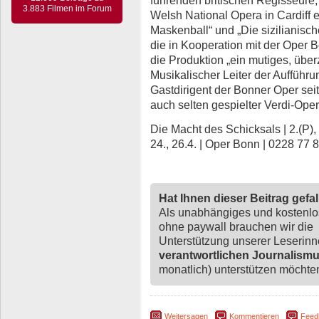
3.883 Filmen im Forum
Welsh National Opera in Cardiff e
Maskenball“ und „Die sizilianische
die in Kooperation mit der Oper 
die Produktion „ein mutiges, übe
Musikalischer Leiter der Aufführu
Gastdirigent der Bonner Oper sei
auch selten gespielter Verdi-Opern
Die Macht des Schicksals | 2.(P), 8.,
24., 26.4. | Oper Bonn | 0228 77 
Hat Ihnen dieser Beitrag gefa
Als unabhängiges und kostenl
ohne paywall brauchen wir die
Unterstützung unserer Leserin
verantwortlichen Journalism
monatlich) unterstützen möchten,
Weitersagen
Kommentieren
Feed