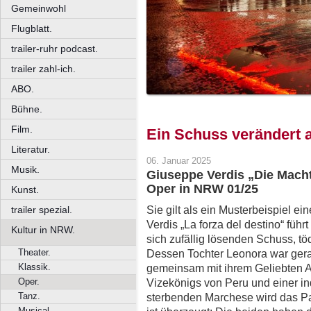
Gemeinwohl
Flugblatt.
trailer-ruhr podcast.
trailer zahl-ich.
ABO.
Bühne.
Film.
Ein Schuss verändert a
Literatur.
06. Januar 2025
Musik.
Giuseppe Verdis „Die Macht
Oper in NRW 01/25
Kunst.
Sie gilt als ein Musterbeispiel e
trailer spezial.
Verdis „La forza del destino“ füh
Kultur in NRW.
sich zufällig lösenden Schuss, tö
Theater.
Dessen Tochter Leonora war gerade
Klassik.
gemeinsam mit ihrem Geliebten A
Oper.
Vizekönigs von Peru und einer in
Tanz.
sterbenden Marchese wird das Pa
Musical.