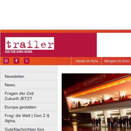
Heute im Kino
Morgen im Kino
Newsletter.
News.
Fragen der Zeit
Zukunft JETZT
Europa gestalten
Frag' die Welt | Gen Z &
Alpha
GuteNachrichten fürs