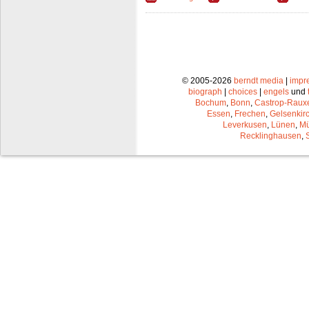
© 2005-2026
berndt media
|
impr
biograph
|
choices
|
engels
und
Bochum
,
Bonn
,
Castrop-Raux
Essen
,
Frechen
,
Gelsenkir
Leverkusen
,
Lünen
,
Mü
Recklinghausen
,