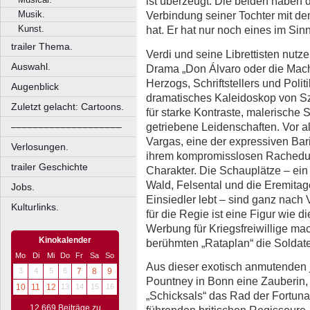
ist überzeugt: Die beiden haben d
Musik.
Verbindung seiner Tochter mit de
Kunst.
hat. Er hat nur noch eines im Sin
trailer Thema.
Verdi und seine Librettisten nutz
Auswahl.
Drama „Don Álvaro oder die Mach
Herzogs, Schriftstellers und Polit
Augenblick
dramatisches Kaleidoskop von Sz
Zuletzt gelacht: Cartoons.
für starke Kontraste, malerische
getriebene Leidenschaften. Vor a
––––––––––––––––––––
Vargas, eine der expressiven Barit
Verlosungen.
ihrem kompromisslosen Rachedurs
trailer Geschichte
Charakter. Die Schauplätze – ein G
Wald, Felsental und die Eremitag
Jobs.
Einsiedler lebt – sind ganz nach
Kulturlinks.
für die Regie ist eine Figur wie di
Werbung für Kriegsfreiwillige mac
Kinokalender
berühmten „Rataplan“ die Soldate
Mo
Di
Mi
Do
Fr
Sa
So
Aus dieser exotisch anmutenden
3
4
5
6
7
8
9
Pountney in Bonn eine Zauberin,
10
11
12
13
14
15
16
„Schicksals“ das Rad der Fortuna 
12.669 Beiträge zu
führenden britischen Regisseure, 