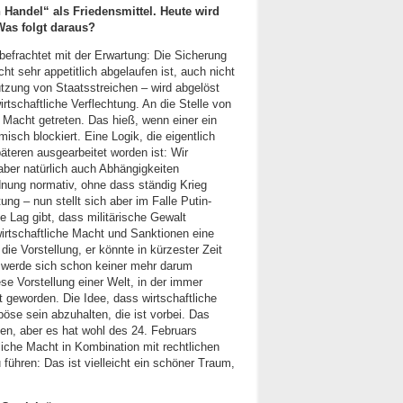
 Handel“ als Friedensmittel. Heute wird
Was folgt daraus?
befrachtet mit der Erwartung: Die Sicherung
cht sehr appetitlich abgelaufen ist, auch nicht
tützung von Staatsstreichen – wird abgelöst
tschaftliche Verflechtung. An die Stelle von
he Macht getreten. Das hieß, wenn einer ein
isch blockiert. Eine Logik, die eigentlich
äteren ausgearbeitet worden ist: Wir
, aber natürlich auch Abhängigkeiten
dnung normativ, ohne dass ständig Krieg
ng – nun stellt sich aber im Falle Putin-
 Lag gibt, dass militärische Gewalt
 wirtschaftliche Macht und Sanktionen eine
die Vorstellung, er könnte in kürzester Zeit
 werde sich schon keiner mehr darum
se Vorstellung einer Welt, in der immer
 geworden. Die Idee, dass wirtschaftliche
öse sein abzuhalten, die ist vorbei. Das
en, aber es hat wohl des 24. Februars
tliche Macht in Kombination mit rechtlichen
führen: Das ist vielleicht ein schöner Traum,