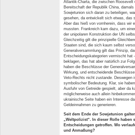
Atlantik-Charta, die zwischen Roosevelt 
Bereitschaft der Republik China, damals
Sowjetunion sich daran zu beteiligen, wa
gesehen, da entwickelt sich etwas, das 
Aber das hieß von vornherein, dass wir 
mussten. Frankreich kam dazu, um einen
der unipolaren Konstruktion der UN selbst
Gleichzeitig gilt die prinzipielle Gleichbe
Staaten sind, die sich kaum selbst vers
Generalversammlung gilt das Prinzip, da
Entscheidungskategorien vermischt hat –
beklagen, das hat aber natürlich zur Folg
haben die Beschlüsse der Generalversam
Wirkung, und entscheidende Beschlüsse
Veto-Rechts nicht zustande. Deswegen is
symbolischer Bedeutung. Klar, sie haben
Ausfuhr von Getreide gespielt, aber da 
möglicherweise auch allein hinbekommen
ukrainische Seite haben ein Interesse da
Geldeinnahmen zu generieren.
Seit dem Ende der Sowjetunion galten
„Weltpolizist“. In dieser Rolle haben s
Entscheidungen getroffen. Wo verlau
und Anmaßung?