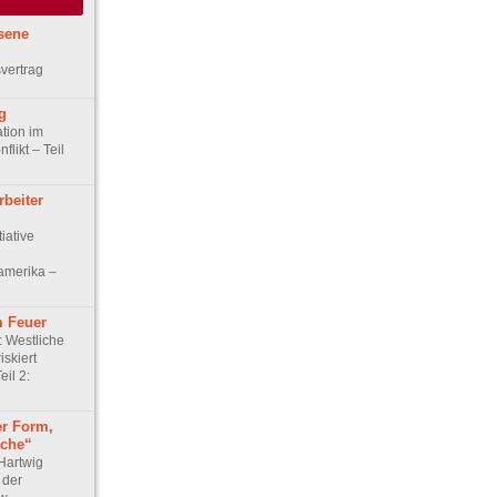
ssene
svertrag
g
ation im
flikt – Teil
rbeiter
iative
lamerika –
m Feuer
: Westliche
iskiert
il 2:
er Form,
ache“
 Hartwig
 der