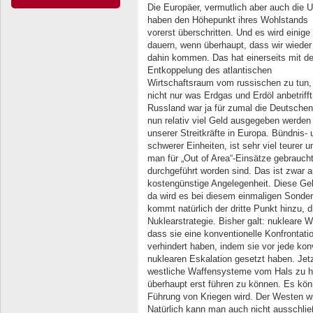
Die Europäer, vermutlich aber auch die 
haben den Höhepunkt ihres Wohlstands
vorerst überschritten. Und es wird einige 
dauern, wenn überhaupt, dass wir wieder
dahin kommen. Das hat einerseits mit de
Entkoppelung des atlantischen
Wirtschaftsraum vom russischen zu tun,
nicht nur was Erdgas und Erdöl anbetrifft
Russland war ja für zumal die Deutschen 
nun relativ viel Geld ausgegeben werden
unserer Streitkräfte in Europa. Bündnis-
schwerer Einheiten, ist sehr viel teurer
man für „Out of Area“-Einsätze gebraucht 
durchgeführt worden sind. Das ist zwar a
kostengünstige Angelegenheit. Diese Geld
da wird es bei diesem einmaligen Sonder
kommt natürlich der dritte Punkt hinzu, 
Nuklearstrategie. Bisher galt: nukleare W
dass sie eine konventionelle Konfrontat
verhindert haben, indem sie vor jede kon
nuklearen Eskalation gesetzt haben. Jetz
westliche Waffensysteme vom Hals zu ha
überhaupt erst führen zu können. Es kön
Führung von Kriegen wird. Der Westen w
Natürlich kann man auch nicht ausschli