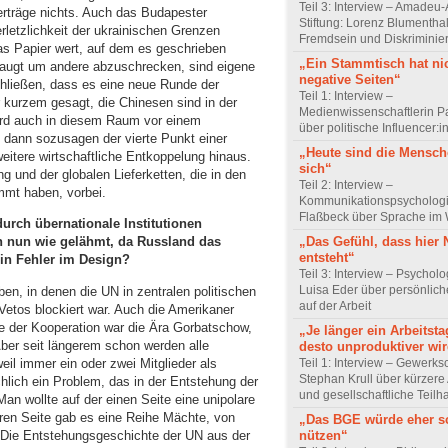
Teil 3: Interview – Amadeu-
rträge nichts. Auch das Budapester
Stiftung: Lorenz Blumentha
etzlichkeit der ukrainischen Grenzen
Fremdsein und Diskriminie
as Papier wert, auf dem es geschrieben
„Ein Stammtisch hat ni
taugt um andere abzuschrecken, sind eigene
negative Seiten“
chließen, dass es eine neue Runde der
Teil 1: Interview –
or kurzem gesagt, die Chinesen sind in der
Medienwissenschaftlerin P
ird auch in diesem Raum vor einem
über politische Influencer:
 dann sozusagen der vierte Punkt einer
„Heute sind die Mensch
eitere wirtschaftliche Entkoppelung hinaus.
sich“
g und der globalen Lieferketten, die in den
Teil 2: Interview –
mmt haben, vorbei.
Kommunikationspsychologi
Flaßbeck über Sprache im
urch übernationale Institutionen
„Das Gefühl, dass hier
ch nun wie gelähmt, da Russland das
entsteht“
in Fehler im Design?
Teil 3: Interview – Psychol
Luisa Eder über persönli
en, in denen die UN in zentralen politischen
auf der Arbeit
Vetos blockiert war. Auch die Amerikaner
e der Kooperation war die Ära Gorbatschow,
„Je länger ein Arbeitsta
Aber seit längerem schon werden alle
desto unproduktiver wir
l immer ein oder zwei Mitglieder als
Teil 1: Interview – Gewerks
Stephan Krull über kürzere 
hlich ein Problem, das in der Entstehung der
und gesellschaftliche Teilh
an wollte auf der einen Seite eine unipolare
ren Seite gab es eine Reihe Mächte, von
„Das BGE würde eher s
n. Die Entstehungsgeschichte der UN aus der
nützen“