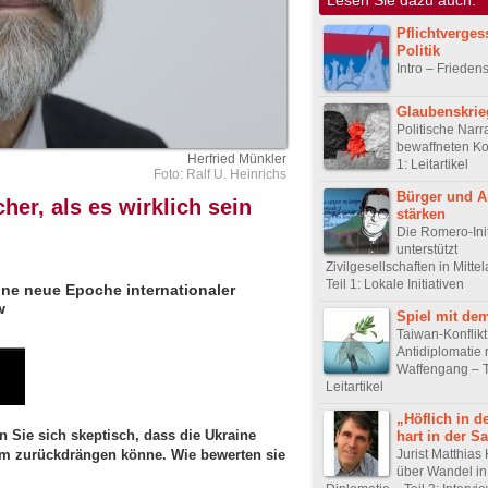
Pflichtverge
Politik
Intro – Frieden
Glaubenskrie
Politische Narr
bewaffneten Kon
Herfried Münkler
1: Leitartikel
Foto: Ralf U. Heinrichs
Bürger und A
her, als es wirklich sein
stärken
Die Romero-Init
unterstützt
Zivilgesellschaften in Mitte
Teil 1: Lokale Initiativen
ine neue Epoche internationaler
w
Spiel mit de
Taiwan-Konflikt
Antidiplomatie r
Waffengang – Te
Leitartikel
„Höflich in d
en Sie sich skeptisch, dass die Ukraine
hart in der S
um zurückdrängen könne. Wie bewerten sie
Jurist Matthias
über Wandel in