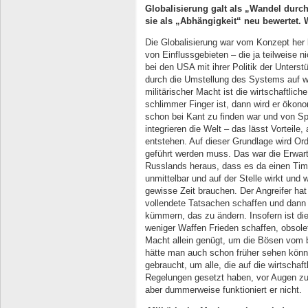
Globalisierung galt als „Wandel durch
sie als „Abhängigkeit“ neu bewertet. 
Die Globalisierung war vom Konzept her 
von Einflussgebieten – die ja teilweise ni
bei den USA mit ihrer Politik der Unters
durch die Umstellung des Systems auf wir
militärischer Macht ist die wirtschaftlic
schlimmer Finger ist, dann wird er ökonom
schon bei Kant zu finden war und von Sp
integrieren die Welt – das lässt Vorteile
entstehen. Auf dieser Grundlage wird Or
geführt werden muss. Das war die Erwartu
Russlands heraus, dass es da einen Time
unmittelbar und auf der Stelle wirkt und
gewisse Zeit brauchen. Der Angreifer hat 
vollendete Tatsachen schaffen und dann
kümmern, das zu ändern. Insofern ist die
weniger Waffen Frieden schaffen, obsolet
Macht allein genügt, um die Bösen vom b
hätte man auch schon früher sehen könn
gebraucht, um alle, die auf die wirtschaf
Regelungen gesetzt haben, vor Augen zu 
aber dummerweise funktioniert er nicht.