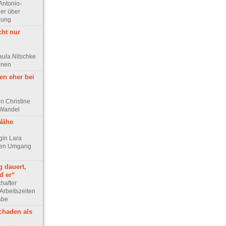
Antonio-
ler über
rung
cht nur
aula Nitschke
innen
en eher bei
n Christine
 Wandel
 Nähe
ogin Lara
chen Umgang
g dauert,
d er“
chafter
Arbeitszeiten
abe
chaden als