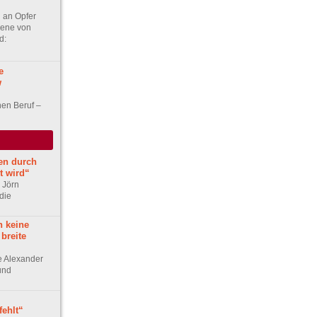
 an Opfer
bene von
d:
e
w
en Beruf –
en durch
t wird“
r Jörn
die
h keine
 breite
ge Alexander
 und
ehlt“