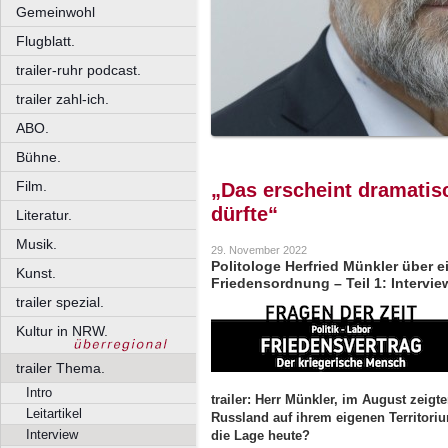
Gemeinwohl
Flugblatt.
trailer-ruhr podcast.
trailer zahl-ich.
ABO.
Bühne.
Film.
„Das erscheint dramatisc
dürfte“
Literatur.
Musik.
29. November 2022
Politologe Herfried Münkler über e
Kunst.
Friedensordnung – Teil 1: Intervie
trailer spezial.
Kultur in NRW.
trailer Thema.
Intro
trailer: Herr Münkler, im August zeigt
Leitartikel
Russland auf ihrem eigenen Territori
Interview
die Lage heute?