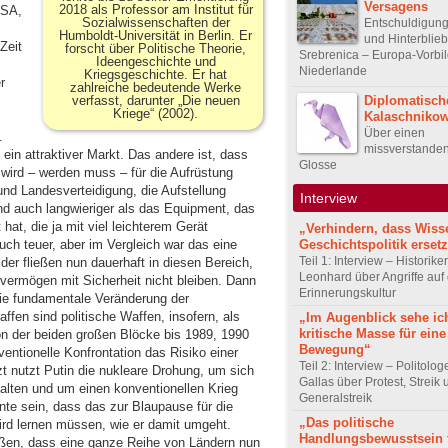
Versagens
2018 als Professor am Institut für
USA,
Sozialwissenschaften der
Entschuldigung
Humboldt-Universität in Berlin. Er
und Hinterblie
Zeit
forscht über Politische Theorie,
Srebrenica – Europa-Vorbil
Ideengeschichte und
Niederlande
Kriegsgeschichte. Er hat
r
zahlreiche bedeutende Werke
Diplomatisch
verfasst, darunter „Die neuen
Kriege“ (2002).
Kalaschniko
Über einen
.
missverstanden
ein attraktiver Markt. Das andere ist, dass
Glosse
 wird – werden muss – für die Aufrüstung
 und Landesverteidigung, die Aufstellung
Interview
 und auch langwieriger als das Equipment, das
hat, die ja mit viel leichterem Gerät
„Verhindern, dass Wiss
Geschichtspolitik ersetz
uch teuer, aber im Vergleich war das eine
Teil 1: Interview – Historike
er fließen nun dauerhaft in diesen Bereich,
Leonhard über Angriffe auf 
vermögen mit Sicherheit nicht bleiben. Dann
Erinnerungskultur
die fundamentale Veränderung der
affen sind politische Waffen, insofern, als
„Im Augenblick sehe ic
kritische Masse für eine
ion der beiden großen Blöcke bis 1989, 1990
Bewegung“
ventionelle Konfrontation das Risiko einer
Teil 2: Interview – Politolo
t nutzt Putin die nukleare Drohung, um sich
Gallas über Protest, Streik
lten und um einen konventionellen Krieg
Generalstreik
nte sein, dass das zur Blaupause für die
„Das politische
ird lernen müssen, wie er damit umgeht.
Handlungsbewusstsein f
eßen, dass eine ganze Reihe von Ländern nun