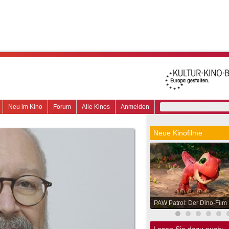
Neu im Kino
Forum
Alle Kinos
Anmelden
Neue Kinofilme
PAW Patrol: Der Dino-Film
Lesen Sie dazu auch: