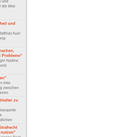
ph und
 die Idee
heit und
Matthias Auer
ung-
machen,
h Probleme“
login Nadine
 und
gen“
in Inke
g zwischen
senen
hlalter zu
tieexperte
ie
dlichen
Strafrecht
u nutzen“