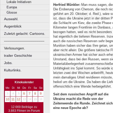
Lokale Initiativen
Herfried Münkler:
Man muss sagen, die E
Europa
Die Eroberung von Cherson, die noch nic
Glosse
geführt am 20. Oktober; d. Red.), wäre 
ist, dass die Ukraine jetzt in der dritte
Auswahl.
die Schlacht um Kiev, die zweite Phase w
Augenblick
Kilometer langen Frontlinie im Donbass,
bezogen hatten, weil es nicht besonders
Zuletzt gelacht: Cartoons.
hat eigentlich die tieferen Reserven. Inz
––––––––––––––––––––
auch die russischen Reserven sehr begre
Munition haben sicher das Ihre getan, u
Verlosungen.
aber nicht allein: Die größere taktische F
ukrainischen Armee hat sicher auch erhe
trailer Geschichte
Umstand, dass bei den Russen, wenn sie 
Jobs.
Materialüberlegenheit zusammenschießen
Unfähigkeit ins Spiel kommt. So würde i
Kulturlinks.
letzten zwei drei Wochen anbetrifft, heute
mein damaliges Urteil revidieren müsste, 
heikel um die Ukraine. Da haben die Lief
Kinokalender
offensichtlich eine Wende herbeigeführt.
Mo
Di
Mi
Do
Fr
Sa
So
3
4
5
6
7
8
9
Seit dem russischen Angriff auf die
Ukraine macht die Rede von der
10
11
12
13
14
15
16
Zeitenwende die Runde. Zeichnet sich
12.669 Beiträge zu
eine neue Epoche ab?
3.883 Filmen im Forum