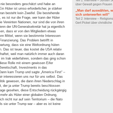
Teil 1: Interview – Juristin
t“ nie besonders geschätzt und habe an
über Gewalt gegen Frauen
in Hüter ist umso erforderlicher, je stärker
„Man darf auswählen,
aran besteht kein Zweifel. Die bestehende
sich unterwerfen will“
, es ist nur die Frage, wer kann der Hüter
Teil 2: Interview – Religion
e Vereinten Nationen, nur sind die von ihren
Gert Pickel über christliche
enn der UN-Generalsekretär hat ja eigentlich
sen, dass er von den Mitgliedern etwas
ann Mittel, wenn sie bestimmte Interessen
inanzierung. Das Problem betrifft in
artung, dass sie eine Weltordnung hüten
n. Das ist teuer, das kostet die USA relativ
ehaftet, weil man natürlich immer auch daran
r im Irak widerfahren, sondern das ging schon
diese Rolle mit einem gewissen Eifer
ereitschaft, Investments in das
ann kam Trump und sagte „America First“ –
wir interessieren uns nur für uns selbst. Das
itik gewesen, die dann ihren Niederschlag in
, der ja unter Trump bereits beschlossen
 Lage gesehen, diese Entscheidung rückgängig
 mehr als Hüter einer globalen Ordnung,
h nicht nur auf sein Territorium – die Nato
 als sie unter Trump war – aber es ist keine