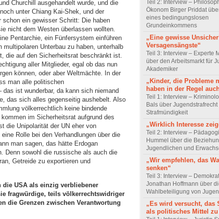
Teil 2: Interview – Philoso
und Churchill ausgehandelt wurde, und die
Ökonom Birger Priddat über
 noch unter Chiang Kai-Shek, und der
eines bedingungslosen
r schon ein gewisser Schritt: Die haben
Grundeinkommens
sie nicht dem Westen überlassen wollten.
„Eine gewisse Unsicher
eine Pentarchie, ein Fünfersystem einführen
Versagensängste“
 multipolaren Unterbau zu haben, unterhalb
Teil 3: Interview – Experte 
, die auf den Sicherheitsrat beschränkt ist.
über den Arbeitsmarkt für J
rechtigung aller Mitglieder, egal ob das nun
Akademiker
orgen können, oder aber Weltmächte. In der
„Kinder, die Probleme 
ss man alle politischen
haben in der Regel auc
 das ist wunderbar, da kann sich niemand
Teil 1: Interview – Krimino
e, das sich alles gegenseitig aushebelt. Also
Bals über Jugendstrafrecht
mlung völkerrechtlich keine bindende
Strafmündigkeit
 kommen im Sicherheitsrat aufgrund des
„Wirklich Interesse zei
t die Unipolarität der UN eher von
Teil 2: Interview – Pädagog
 eine Rolle bei den Verhandlungen über die
Hummel über die Beziehun
kann man sagen, das hätte Erdogan
Jugendlichen und Erwach
. Denn sowohl die russische als auch die
„Wir empfehlen, das Wa
ran, Getreide zu exportieren und
senken“
Teil 3: Interview – Demokra
Jonathan Hoffmann über d
 die USA als einzig verbliebener
Wahlbeteiligung von Jugen
ie fragwürdige, teils völkerrechtswidriger
fen die Grenzen zwischen Verantwortung
„Es wird versucht, das 
als politisches Mittel z