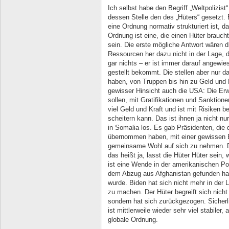
Ich selbst habe den Begriff „Weltpolizis
dessen Stelle den des „Hüters“ gesetzt. E
eine Ordnung normativ strukturiert ist, d
Ordnung ist eine, die einen Hüter braucht
sein. Die erste mögliche Antwort wären di
Ressourcen her dazu nicht in der Lage, d
gar nichts – er ist immer darauf angewie
gestellt bekommt. Die stellen aber nur d
haben, von Truppen bis hin zu Geld und F
gewisser Hinsicht auch die USA: Die Erw
sollen, mit Gratifikationen und Sanktione
viel Geld und Kraft und ist mit Risiken b
scheitern kann. Das ist ihnen ja nicht nu
in Somalia los. Es gab Präsidenten, die 
übernommen haben, mit einer gewissen B
gemeinsame Wohl auf sich zu nehmen. D
das heißt ja, lasst die Hüter Hüter sein, 
ist eine Wende in der amerikanischen Pol
dem Abzug aus Afghanistan gefunden hat
wurde. Biden hat sich nicht mehr in der
zu machen. Der Hüter begreift sich nicht
sondern hat sich zurückgezogen. Sicherlic
ist mittlerweile wieder sehr viel stabiler,
globale Ordnung.