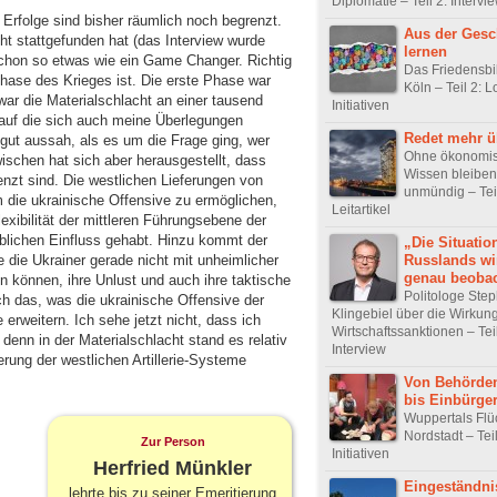
Diplomatie – Teil 2: Intervi
rfolge sind bisher räumlich noch begrenzt.
Aus der Gesc
ht stattgefunden hat (das Interview wurde
lernen
schon so etwas wie ein Game Changer. Richtig
Das Friedensb
n Phase des Krieges ist. Die erste Phase war
Köln – Teil 2: L
ar die Materialschlacht an einer tausend
Initiativen
 auf die sich auch meine Überlegungen
Redet mehr ü
 gut aussah, als es um die Frage ging, wer
Ohne ökonomi
wischen hat sich aber herausgestellt, dass
Wissen bleiben
nzt sind. Die westlichen Lieferungen von
unmündig – Teil
m die ukrainische Offensive zu ermöglichen,
Leitartikel
lexibilität der mittleren Führungsebene der
blichen Einfluss gehabt. Hinzu kommt der
„Die Situatio
Russlands wi
die Ukrainer gerade nicht mit unheimlicher
genau beobac
 können, ihre Unlust und auch ihre taktische
Politologe Ste
ch das, was die ukrainische Offensive der
Klingebiel über die Wirkun
 erweitern. Ich sehe jetzt nicht, dass ich
Wirtschaftssanktionen – Teil
denn in der Materialschlacht stand es relativ
Interview
erung der westlichen Artillerie-Systeme
Von Behörde
bis Einbürge
Wuppertals Flüc
Nordstadt – Tei
Zur Person
Initiativen
Herfried Münkler
Eingeständni
lehrte bis zu seiner Emeritierung