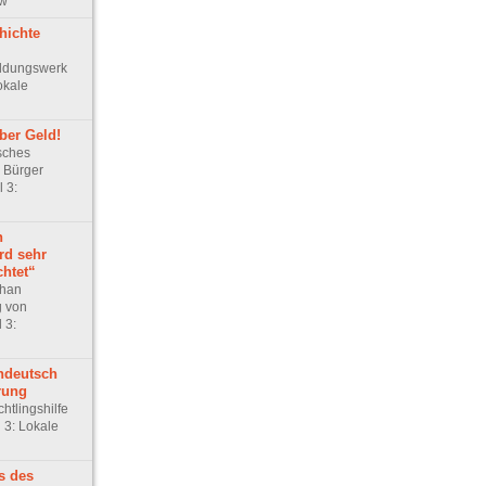
ew
hichte
ildungswerk
okale
ber Geld!
sches
 Bürger
 3:
n
rd sehr
htet“
phan
g von
 3:
ndeutsch
rung
htlingshilfe
l 3: Lokale
s des