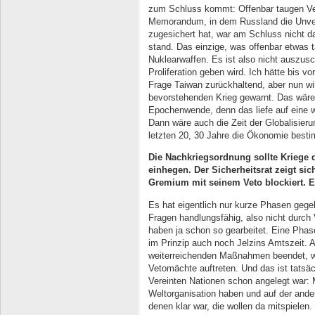
zum Schluss kommt: Offenbar taugen Ve
Memorandum, in dem Russland die Unverl
zugesichert hat, war am Schluss nicht d
stand. Das einzige, was offenbar etwas 
Nuklearwaffen. Es ist also nicht auszus
Proliferation geben wird. Ich hätte bis v
Frage Taiwan zurückhaltend, aber nun w
bevorstehenden Krieg gewarnt. Das wäre
Epochenwende, denn das liefe auf eine w
Dann wäre auch die Zeit der Globalisierun
letzten 20, 30 Jahre die Ökonomie besti
Die Nachkriegsordnung sollte Kriege d
einhegen. Der Sicherheitsrat zeigt si
Gremium mit seinem Veto blockiert. E
Es hat eigentlich nur kurze Phasen gegeb
Fragen handlungsfähig, also nicht durch 
haben ja schon so gearbeitet. Eine Phas
im Prinzip auch noch Jelzins Amtszeit. 
weiterreichenden Maßnahmen beendet, wei
Vetomächte auftreten. Und das ist tatsäc
Vereinten Nationen schon angelegt war: M
Weltorganisation haben und auf der ande
denen klar war, die wollen da mitspiele