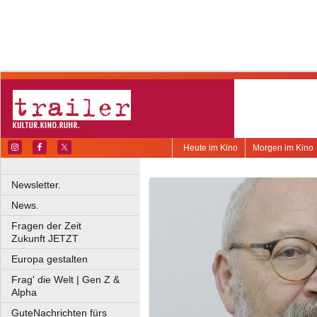
Heute im Kino
Morgen im Kino
Newsletter.
News.
Fragen der Zeit
Zukunft JETZT
Europa gestalten
Frag' die Welt | Gen Z &
Alpha
GuteNachrichten fürs