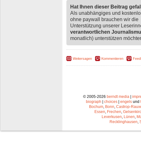
Hat Ihnen dieser Beitrag gefa
Als unabhängiges und kostenl
ohne paywall brauchen wir die
Unterstützung unserer Leserin
verantwortlichen Journalism
monatlich) unterstützen möchten,
Weitersagen
Kommentieren
Feed
© 2005-2026
berndt media
|
impr
biograph
|
choices
|
engels
und
Bochum
,
Bonn
,
Castrop-Raux
Essen
,
Frechen
,
Gelsenkir
Leverkusen
,
Lünen
,
Mü
Recklinghausen
,