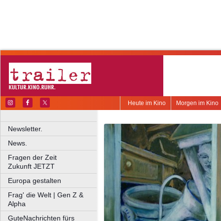
Heute im Kino
Morgen im Kino
Newsletter.
News.
Fragen der Zeit
Zukunft JETZT
Europa gestalten
Frag' die Welt | Gen Z &
Alpha
GuteNachrichten fürs