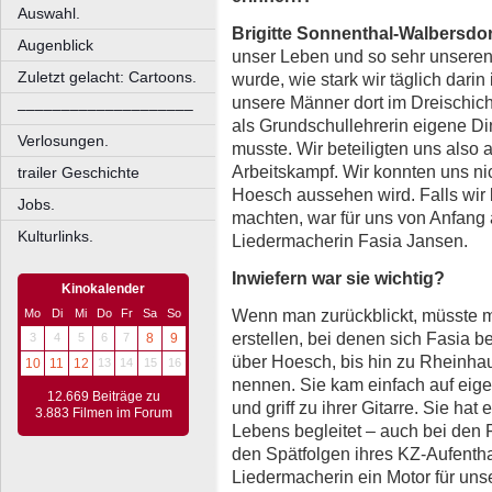
Auswahl.
Brigitte Sonnenthal-Walbersdo
Augenblick
unser Leben und so sehr unseren A
Zuletzt gelacht: Cartoons.
wurde, wie stark wir täglich darin 
unsere Männer dort im Dreischicht
––––––––––––––––––––
als Grundschullehrerin eigene D
Verlosungen.
musste. Wir beteiligten uns also
Arbeitskampf. Wir konnten uns nic
trailer Geschichte
Hoesch aussehen wird. Falls wir
Jobs.
machten, war für uns von Anfang 
Kulturlinks.
Liedermacherin Fasia Jansen.
Inwiefern war sie wichtig?
Kinokalender
Wenn man zurückblickt, müsste man
Mo
Di
Mi
Do
Fr
Sa
So
erstellen, bei denen sich Fasia b
3
4
5
6
7
8
9
über Hoesch, bis hin zu Rheinhau
10
11
12
13
14
15
16
nennen. Sie kam einfach auf eig
12.669 Beiträge zu
und griff zu ihrer Gitarre. Sie ha
3.883 Filmen im Forum
Lebens begleitet – auch bei den 
den Spätfolgen ihres KZ-Aufentha
Liedermacherin ein Motor für uns