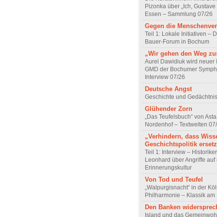
Pizonka über „Ich, Gustave
Essen – Sammlung 07/26
Gegen die Menschenve
Teil 1: Lokale Initiativen – D
Bauer-Forum in Bochum
„Wir gehen den Weg z
Aurel Dawidiuk wird neuer 
GMD der Bochumer Sympho
Interview 07/26
Deutsche Angst
Geschichte und Gedächtnis
Glühender Zorn
„Das Teufelsbuch“ von Asta 
Nordenhof – Textwelten 07
„Verhindern, dass Wiss
Geschichtspolitik ersetz
Teil 1: Interview – Historike
Leonhard über Angriffe auf 
Erinnerungskultur
Von Tod und Teufel
„Walpurgisnacht“ in der Kö
Philharmonie – Klassik am
Den Banken widersprec
Island und das Gemeinwoh