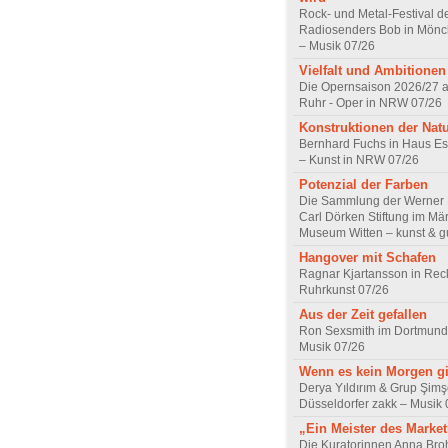
Rock- und Metal-Festival d
Radiosenders Bob in Mön
– Musik 07/26
Vielfalt und Ambitionen
Die Opernsaison 2026/27 
Ruhr - Oper in NRW 07/26
Konstruktionen der Nat
Bernhard Fuchs in Haus Est
– Kunst in NRW 07/26
Potenzial der Farben
Die Sammlung der Werner R
Carl Dörken Stiftung im Mä
Museum Witten – kunst & g
Hangover mit Schafen
Ragnar Kjartansson in Rec
Ruhrkunst 07/26
Aus der Zeit gefallen
Ron Sexsmith im Dortmund
Musik 07/26
Wenn es kein Morgen gi
Derya Yıldırım & Grup Şimş
Düsseldorfer zakk – Musik 
„Ein Meister des Marke
Die Kuratorinnen Anna Br