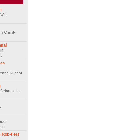
n
ZW in
s Christ-
anal
in
26
des
n Anna Ruchat
g
 Belorusets –
6
ockt
ein
 Rob-Fest