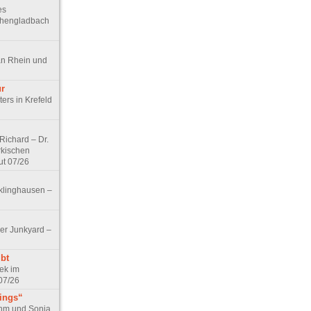
es
chengladbach
an Rhein und
ur
ers in Krefeld
ichard – Dr.
rkischen
ut 07/26
klinghausen –
er Junkyard –
bt
ek im
07/26
tings“
ohm und Sonja