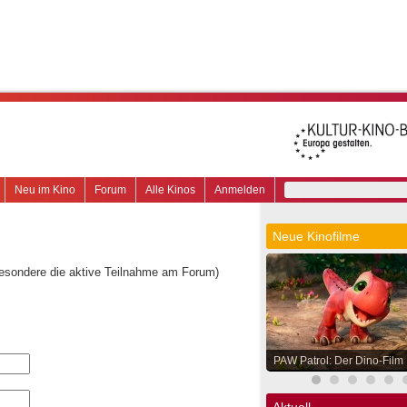
Neu im Kino
Forum
Alle Kinos
Anmelden
Neue Kinofilme
besondere die aktive Teilnahme am Forum)
PAW Patrol: Der Dino-Film
Aktuell