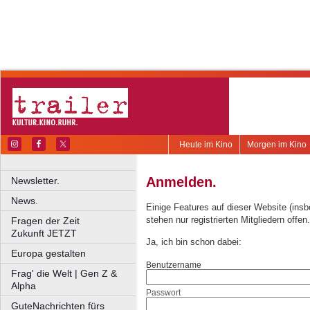
Heute im Kino
Morgen im Kino
Anmelden.
Newsletter.
News.
Einige Features auf dieser Website (ins
stehen nur registrierten Mitgliedern offen.
Fragen der Zeit
Zukunft JETZT
Ja, ich bin schon dabei:
Europa gestalten
Benutzername
Frag' die Welt | Gen Z &
Alpha
Passwort
GuteNachrichten fürs