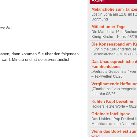
Melancholie zum Tanze
Lost in Lona am 12.8. im F
Dortmund
Mitleid unter Tage
 werden)
Die Manifesta 16 in Bochum
König-Kirche – Kunst 08/26
Die Konsensband am K
Fury in the Slaughterhouse 
 haben, dann kommen Sie über den folgenden
Gelsenkirchen – Musik 08/
ca. 1 Minute und ist selbstverständlich
Das Unaussprechliche 
Familienlebens
„Vertraute Gespenster“ vo
– Textwelten 08/26
Verglimmende Hoffnun
„Zündhölzer“ von Yevgenia
Literatur 08/26
Kühlen Kopf bewahren
Holgers letzte Worte – 08/2
Originale Intelligenz
Das Haldern Pop Festival l
Musikfans an den Niederrh
Wenn das Bob-Fest zum
wird