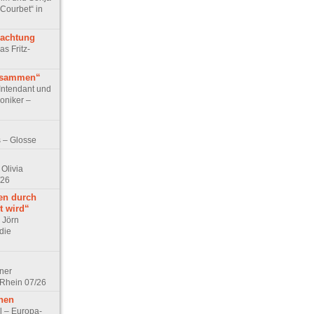
 Courbet“ in
rachtung
as Fritz-
usammen“
Intendant und
niker –
 – Glosse
Olivia
/26
en durch
t wird“
r Jörn
die
lner
 Rhein 07/26
hen
l – Europa-