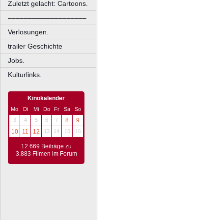
Zuletzt gelacht: Cartoons.
––––––––––––––––––––
Verlosungen.
trailer Geschichte
Jobs.
Kulturlinks.
Kinokalender
Mo
Di
Mi
Do
Fr
Sa
So
3
4
5
6
7
8
9
10
11
12
13
14
15
16
12.669 Beiträge zu
3.883 Filmen im Forum