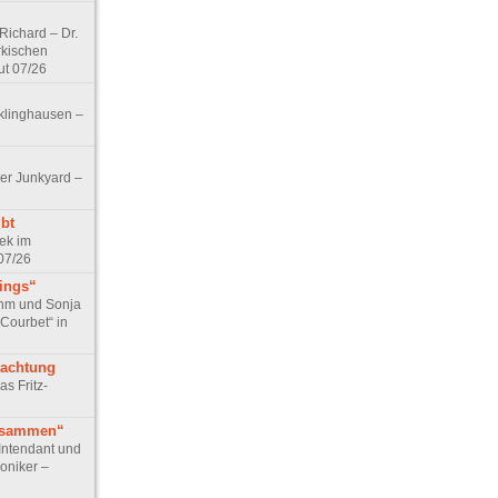
ichard – Dr.
rkischen
ut 07/26
klinghausen –
er Junkyard –
bt
ek im
07/26
tings“
ohm und Sonja
 Courbet“ in
rachtung
as Fritz-
usammen“
Intendant und
niker –