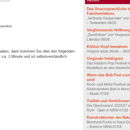
Das Unaussprechliche 
Familienlebens
„Vertraute Gespenster“ vo
– Textwelten 08/26
 werden)
Verglimmende Hoffnun
„Zündhölzer“ von Yevgenia
Literatur 08/26
Kühlen Kopf bewahren
 haben, dann kommen Sie über den folgenden
Holgers letzte Worte – 08/2
ca. 1 Minute und ist selbstverständlich
Originale Intelligenz
Das Haldern Pop Festival l
Musikfans an den Niederrh
Wenn das Bob-Fest zum
wird
Rock- und Metal-Festival d
Radiosenders Bob in Mön
– Musik 07/26
Vielfalt und Ambitionen
Die Opernsaison 2026/27 
Ruhr - Oper in NRW 07/26
Konstruktionen der Nat
Bernhard Fuchs in Haus Est
– Kunst in NRW 07/26