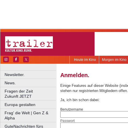
Heute im Kino
Morgen im Kino
Anmelden.
Newsletter.
News.
Einige Features auf dieser Website (ins
stehen nur registrierten Mitgliedern offen.
Fragen der Zeit
Zukunft JETZT
Ja, ich bin schon dabei:
Europa gestalten
Benutzername
Frag' die Welt | Gen Z &
Alpha
Passwort
GuteNachrichten fürs