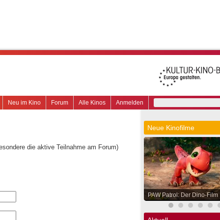
Neu im Kino
Forum
Alle Kinos
Anmelden
Neue Kinofilme
besondere die aktive Teilnahme am Forum)
PAW Patrol: Der Dino-Film
Aktuell