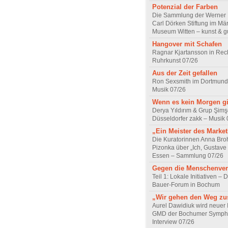
Potenzial der Farben
Die Sammlung der Werner R
Carl Dörken Stiftung im Mä
Museum Witten – kunst & g
Hangover mit Schafen
Ragnar Kjartansson in Rec
Ruhrkunst 07/26
Aus der Zeit gefallen
Ron Sexsmith im Dortmund
Musik 07/26
Wenn es kein Morgen gi
Derya Yıldırım & Grup Şimş
Düsseldorfer zakk – Musik 
„Ein Meister des Marke
Die Kuratorinnen Anna Br
Pizonka über „Ich, Gustave
Essen – Sammlung 07/26
Gegen die Menschenve
Teil 1: Lokale Initiativen – D
Bauer-Forum in Bochum
„Wir gehen den Weg z
Aurel Dawidiuk wird neuer 
GMD der Bochumer Sympho
Interview 07/26