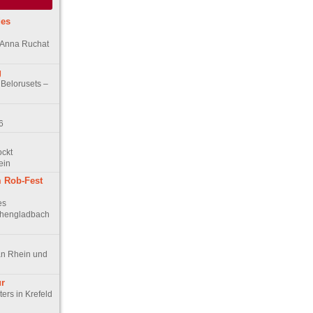
des
n Anna Ruchat
g
 Belorusets –
6
ockt
ein
 Rob-Fest
es
chengladbach
an Rhein und
ur
ers in Krefeld