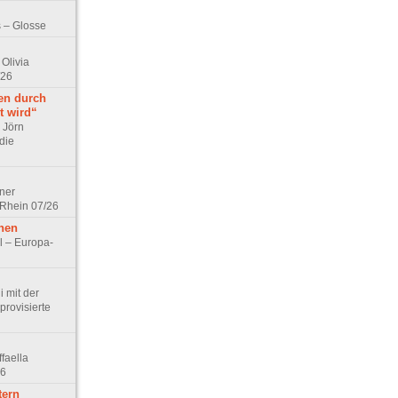
 – Glosse
Olivia
/26
en durch
t wird“
r Jörn
die
lner
 Rhein 07/26
hen
l – Europa-
 mit der
rovisierte
faella
26
tern