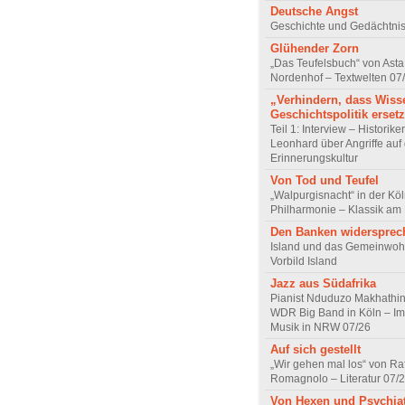
Deutsche Angst
Geschichte und Gedächtnis
Glühender Zorn
„Das Teufelsbuch“ von Asta 
Nordenhof – Textwelten 07
„Verhindern, dass Wiss
Geschichtspolitik ersetz
Teil 1: Interview – Historike
Leonhard über Angriffe auf 
Erinnerungskultur
Von Tod und Teufel
„Walpurgisnacht“ in der Kö
Philharmonie – Klassik am
Den Banken widersprec
Island und das Gemeinwoh
Vorbild Island
Jazz aus Südafrika
Pianist Nduduzo Makhathini
WDR Big Band in Köln – Imp
Musik in NRW 07/26
Auf sich gestellt
„Wir gehen mal los“ von Raf
Romagnolo – Literatur 07/
Von Hexen und Psychia