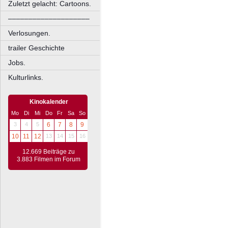
Zuletzt gelacht: Cartoons.
––––––––––––––––––––
Verlosungen.
trailer Geschichte
Jobs.
Kulturlinks.
Kinokalender
Mo
Di
Mi
Do
Fr
Sa
So
3
4
5
6
7
8
9
10
11
12
13
14
15
16
12.669 Beiträge zu
3.883 Filmen im Forum