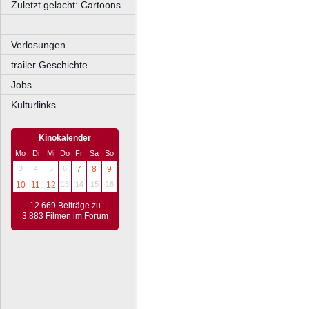
Zuletzt gelacht: Cartoons.
––––––––––––––––––––
Verlosungen.
trailer Geschichte
Jobs.
Kulturlinks.
Kinokalender
Mo
Di
Mi
Do
Fr
Sa
So
3
4
5
6
7
8
9
10
11
12
13
14
15
16
12.669 Beiträge zu
3.883 Filmen im Forum