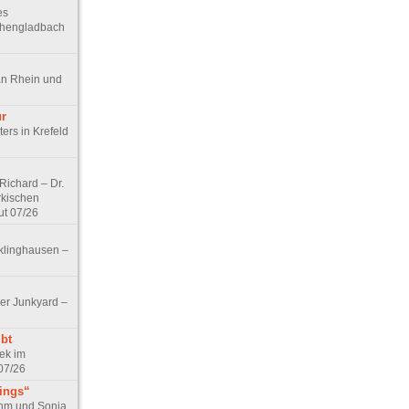
es
chengladbach
an Rhein und
ur
ers in Krefeld
ichard – Dr.
rkischen
ut 07/26
klinghausen –
er Junkyard –
bt
ek im
07/26
tings“
ohm und Sonja