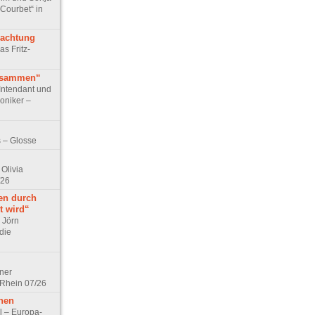
 Courbet“ in
rachtung
as Fritz-
usammen“
Intendant und
niker –
 – Glosse
Olivia
/26
en durch
t wird“
r Jörn
die
lner
 Rhein 07/26
hen
l – Europa-