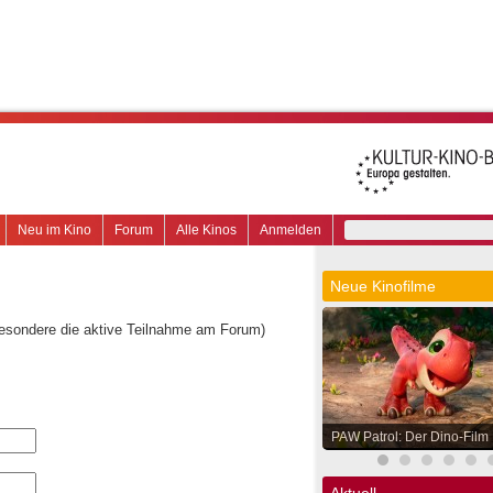
Neu im Kino
Forum
Alle Kinos
Anmelden
Neue Kinofilme
besondere die aktive Teilnahme am Forum)
PAW Patrol: Der Dino-Film
Aktuell