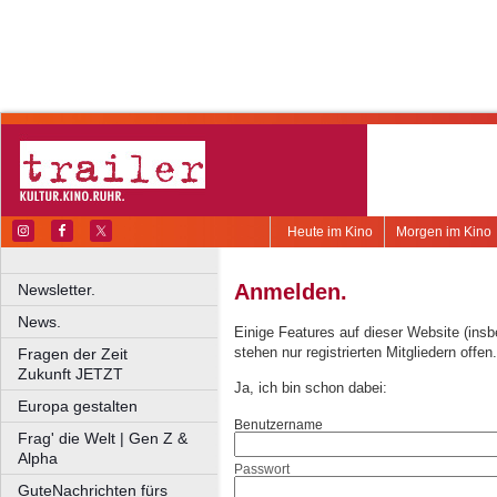
Heute im Kino
Morgen im Kino
Anmelden.
Newsletter.
News.
Einige Features auf dieser Website (ins
stehen nur registrierten Mitgliedern offen.
Fragen der Zeit
Zukunft JETZT
Ja, ich bin schon dabei:
Europa gestalten
Benutzername
Frag' die Welt | Gen Z &
Alpha
Passwort
GuteNachrichten fürs