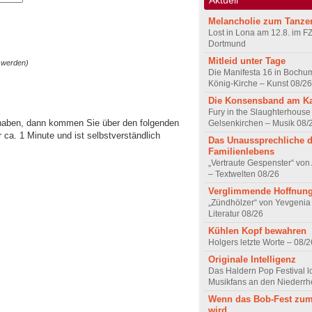
Melancholie zum Tanze
Lost in Lona am 12.8. im F
Dortmund
Mitleid unter Tage
 werden)
Die Manifesta 16 in Bochum
König-Kirche – Kunst 08/26
Die Konsensband am K
Fury in the Slaughterhouse 
 haben, dann kommen Sie über den folgenden
Gelsenkirchen – Musik 08/
ca. 1 Minute und ist selbstverständlich
Das Unaussprechliche 
Familienlebens
„Vertraute Gespenster“ vo
– Textwelten 08/26
Verglimmende Hoffnun
„Zündhölzer“ von Yevgenia
Literatur 08/26
Kühlen Kopf bewahren
Holgers letzte Worte – 08/2
Originale Intelligenz
Das Haldern Pop Festival l
Musikfans an den Niederrh
Wenn das Bob-Fest zum
wird