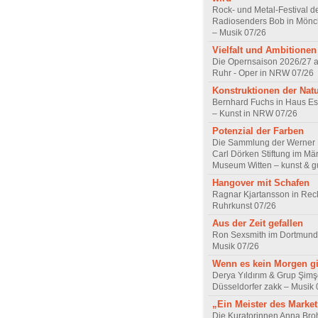
Rock- und Metal-Festival d
Radiosenders Bob in Mön
– Musik 07/26
Vielfalt und Ambitionen
Die Opernsaison 2026/27 
Ruhr - Oper in NRW 07/26
Konstruktionen der Nat
Bernhard Fuchs in Haus Est
– Kunst in NRW 07/26
Potenzial der Farben
Die Sammlung der Werner R
Carl Dörken Stiftung im Mä
Museum Witten – kunst & g
Hangover mit Schafen
Ragnar Kjartansson in Rec
Ruhrkunst 07/26
Aus der Zeit gefallen
Ron Sexsmith im Dortmund
Musik 07/26
Wenn es kein Morgen gi
Derya Yıldırım & Grup Şimş
Düsseldorfer zakk – Musik 
„Ein Meister des Marke
Die Kuratorinnen Anna Br