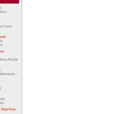
n
ZW in
s Christ-
anal
in
26
des
n Anna Ruchat
g
 Belorusets –
6
ockt
ein
 Rob-Fest