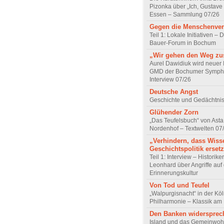
Pizonka über „Ich, Gustave
Essen – Sammlung 07/26
Gegen die Menschenve
Teil 1: Lokale Initiativen – D
Bauer-Forum in Bochum
„Wir gehen den Weg z
Aurel Dawidiuk wird neuer 
GMD der Bochumer Sympho
Interview 07/26
Deutsche Angst
Geschichte und Gedächtnis
Glühender Zorn
„Das Teufelsbuch“ von Asta 
Nordenhof – Textwelten 07
„Verhindern, dass Wiss
Geschichtspolitik ersetz
Teil 1: Interview – Historike
Leonhard über Angriffe auf 
Erinnerungskultur
Von Tod und Teufel
„Walpurgisnacht“ in der Kö
Philharmonie – Klassik am
Den Banken widersprec
Island und das Gemeinwoh