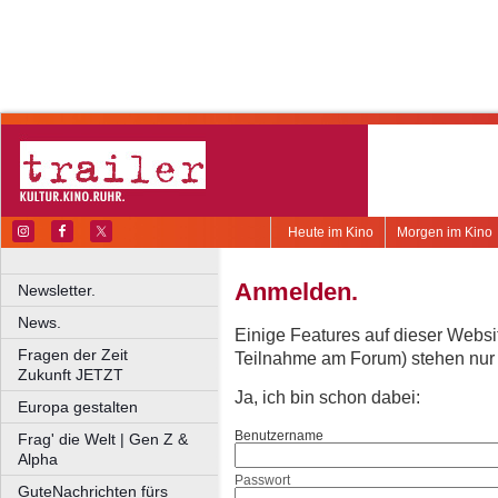
Heute im Kino
Morgen im Kino
Anmelden.
Newsletter.
News.
Einige Features auf dieser Websi
Fragen der Zeit
Teilnahme am Forum) stehen nur re
Zukunft JETZT
Ja, ich bin schon dabei:
Europa gestalten
Benutzername
Frag' die Welt | Gen Z &
Alpha
Passwort
GuteNachrichten fürs