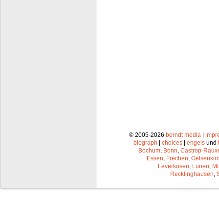
© 2005-2026
berndt media
|
impr
biograph
|
choices
|
engels
und
Bochum
,
Bonn
,
Castrop-Raux
Essen
,
Frechen
,
Gelsenkir
Leverkusen
,
Lünen
,
Mü
Recklinghausen
,