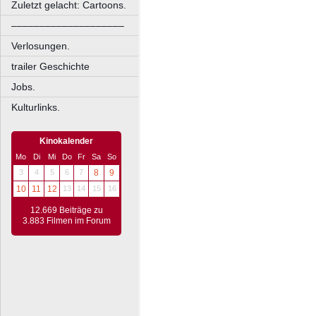
Zuletzt gelacht: Cartoons.
––––––––––––––––––––
Verlosungen.
trailer Geschichte
Jobs.
Kulturlinks.
Kinokalender
Mo
Di
Mi
Do
Fr
Sa
So
3
4
5
6
7
8
9
10
11
12
13
14
15
16
12.669 Beiträge zu
3.883 Filmen im Forum