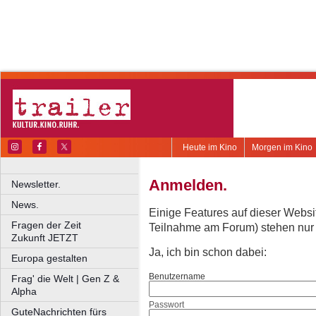
Heute im Kino
Morgen im Kino
Anmelden.
Newsletter.
News.
Einige Features auf dieser Websi
Fragen der Zeit
Teilnahme am Forum) stehen nur re
Zukunft JETZT
Ja, ich bin schon dabei:
Europa gestalten
Benutzername
Frag' die Welt | Gen Z &
Alpha
Passwort
GuteNachrichten fürs