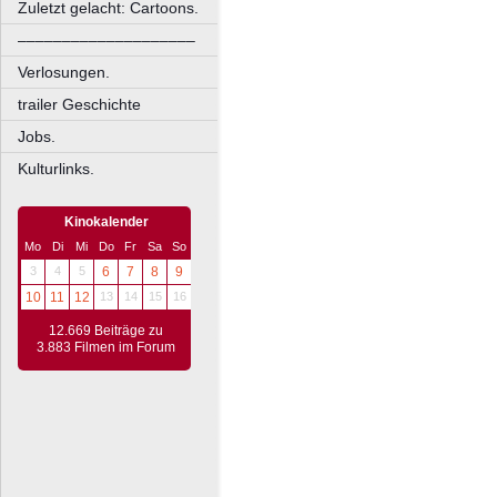
Zuletzt gelacht: Cartoons.
––––––––––––––––––––
Verlosungen.
trailer Geschichte
Jobs.
Kulturlinks.
Kinokalender
Mo
Di
Mi
Do
Fr
Sa
So
3
4
5
6
7
8
9
10
11
12
13
14
15
16
12.669 Beiträge zu
3.883 Filmen im Forum