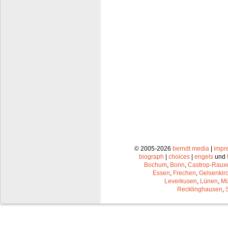
© 2005-2026
berndt media
|
impr
biograph
|
choices
|
engels
und
Bochum
,
Bonn
,
Castrop-Raux
Essen
,
Frechen
,
Gelsenkir
Leverkusen
,
Lünen
,
Mü
Recklinghausen
,