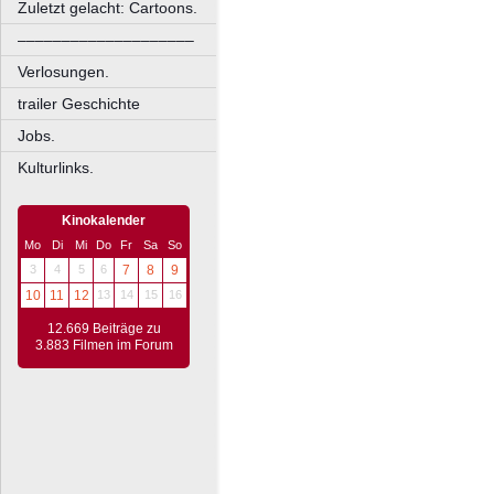
Zuletzt gelacht: Cartoons.
––––––––––––––––––––
Verlosungen.
trailer Geschichte
Jobs.
Kulturlinks.
Kinokalender
Mo
Di
Mi
Do
Fr
Sa
So
3
4
5
6
7
8
9
10
11
12
13
14
15
16
12.669 Beiträge zu
3.883 Filmen im Forum