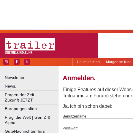
Heute im Kino
Morgen im Kino
Anmelden.
Newsletter.
News.
Einige Features auf dieser Websi
Fragen der Zeit
Teilnahme am Forum) stehen nur re
Zukunft JETZT
Ja, ich bin schon dabei:
Europa gestalten
Benutzername
Frag' die Welt | Gen Z &
Alpha
Passwort
GuteNachrichten fürs