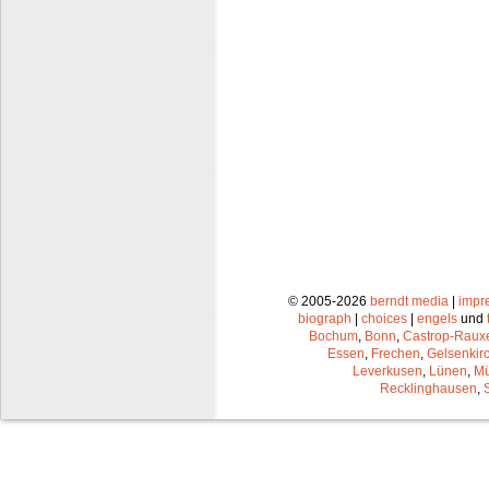
© 2005-2026
berndt media
|
impr
biograph
|
choices
|
engels
und
Bochum
,
Bonn
,
Castrop-Raux
Essen
,
Frechen
,
Gelsenkir
Leverkusen
,
Lünen
,
Mü
Recklinghausen
,