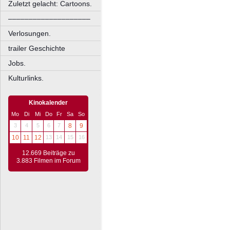
Zuletzt gelacht: Cartoons.
––––––––––––––––––––
Verlosungen.
trailer Geschichte
Jobs.
Kulturlinks.
Kinokalender
Mo
Di
Mi
Do
Fr
Sa
So
3
4
5
6
7
8
9
10
11
12
13
14
15
16
12.669 Beiträge zu
3.883 Filmen im Forum