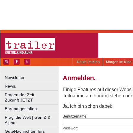
Heute im Kino
Morgen im Kino
Anmelden.
Newsletter.
News.
Einige Features auf dieser Websi
Fragen der Zeit
Teilnahme am Forum) stehen nur re
Zukunft JETZT
Ja, ich bin schon dabei:
Europa gestalten
Benutzername
Frag' die Welt | Gen Z &
Alpha
Passwort
GuteNachrichten fürs