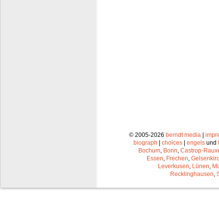
© 2005-2026
berndt media
|
impr
biograph
|
choices
|
engels
und
Bochum
,
Bonn
,
Castrop-Raux
Essen
,
Frechen
,
Gelsenkir
Leverkusen
,
Lünen
,
Mü
Recklinghausen
,