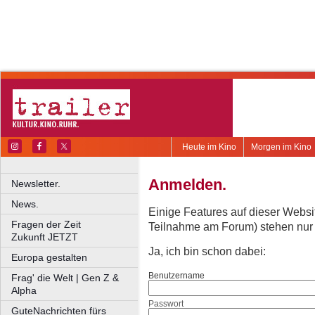
Heute im Kino
Morgen im Kino
Anmelden.
Newsletter.
News.
Einige Features auf dieser Websi
Fragen der Zeit
Teilnahme am Forum) stehen nur re
Zukunft JETZT
Ja, ich bin schon dabei:
Europa gestalten
Benutzername
Frag' die Welt | Gen Z &
Alpha
Passwort
GuteNachrichten fürs