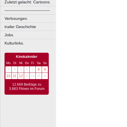
Zuletzt gelacht: Cartoons.
––––––––––––––––––––
Verlosungen.
trailer Geschichte
Jobs.
Kulturlinks.
Kinokalender
Mo
Di
Mi
Do
Fr
Sa
So
3
4
5
6
7
8
9
10
11
12
13
14
15
16
12.669 Beiträge zu
3.883 Filmen im Forum