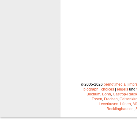
© 2005-2026
berndt media
|
impr
biograph
|
choices
|
engels
und
Bochum
,
Bonn
,
Castrop-Raux
Essen
,
Frechen
,
Gelsenkir
Leverkusen
,
Lünen
,
Mü
Recklinghausen
,