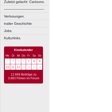
Zuletzt gelacht: Cartoons.
––––––––––––––––––––
Verlosungen.
trailer Geschichte
Jobs.
Kulturlinks.
Kinokalender
Mo
Di
Mi
Do
Fr
Sa
So
3
4
5
6
7
8
9
10
11
12
13
14
15
16
12.669 Beiträge zu
3.883 Filmen im Forum