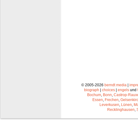
© 2005-2026
berndt media
|
impr
biograph
|
choices
|
engels
und
Bochum
,
Bonn
,
Castrop-Raux
Essen
,
Frechen
,
Gelsenkir
Leverkusen
,
Lünen
,
Mü
Recklinghausen
,