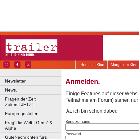
Heute im Kino
Morgen im Kino
Anmelden.
Newsletter.
News.
Einige Features auf dieser Websi
Fragen der Zeit
Teilnahme am Forum) stehen nur re
Zukunft JETZT
Ja, ich bin schon dabei:
Europa gestalten
Benutzername
Frag' die Welt | Gen Z &
Alpha
Passwort
GuteNachrichten fürs