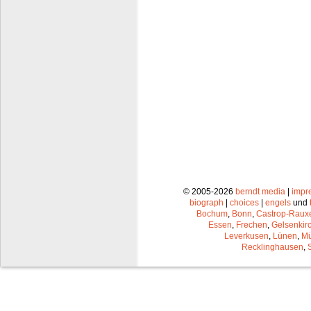
© 2005-2026
berndt media
|
impr
biograph
|
choices
|
engels
und
Bochum
,
Bonn
,
Castrop-Raux
Essen
,
Frechen
,
Gelsenkir
Leverkusen
,
Lünen
,
Mü
Recklinghausen
,