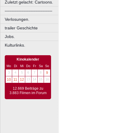
Zuletzt gelacht: Cartoons.
––––––––––––––––––––
Verlosungen.
trailer Geschichte
Jobs.
Kulturlinks.
Kinokalender
Mo
Di
Mi
Do
Fr
Sa
So
3
4
5
6
7
8
9
10
11
12
13
14
15
16
12.669 Beiträge zu
3.883 Filmen im Forum