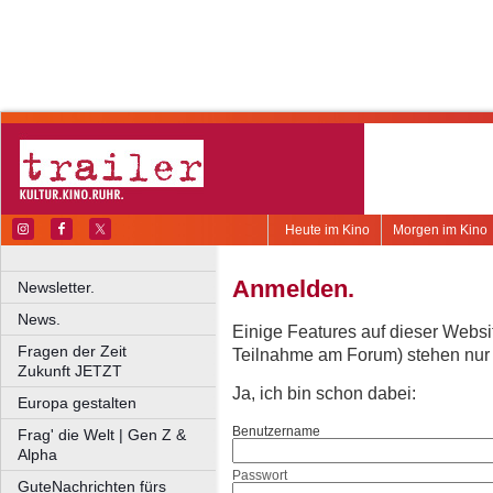
Heute im Kino
Morgen im Kino
Anmelden.
Newsletter.
News.
Einige Features auf dieser Websi
Fragen der Zeit
Teilnahme am Forum) stehen nur re
Zukunft JETZT
Ja, ich bin schon dabei:
Europa gestalten
Benutzername
Frag' die Welt | Gen Z &
Alpha
Passwort
GuteNachrichten fürs