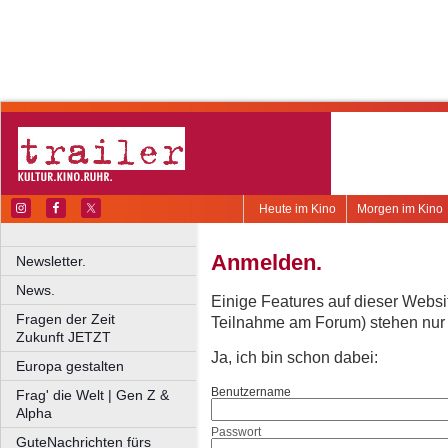
Heute im Kino
Morgen im Kino
Anmelden.
Newsletter.
News.
Einige Features auf dieser Websi
Fragen der Zeit
Teilnahme am Forum) stehen nur re
Zukunft JETZT
Ja, ich bin schon dabei:
Europa gestalten
Benutzername
Frag' die Welt | Gen Z &
Alpha
Passwort
GuteNachrichten fürs