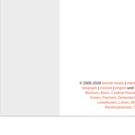
© 2005-2026
berndt media
|
impr
biograph
|
choices
|
engels
und
Bochum
,
Bonn
,
Castrop-Raux
Essen
,
Frechen
,
Gelsenkir
Leverkusen
,
Lünen
,
Mü
Recklinghausen
,