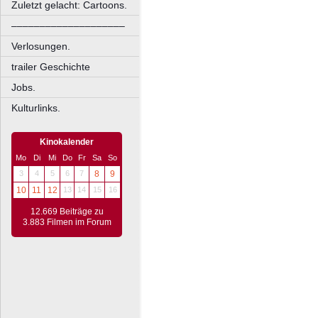
Zuletzt gelacht: Cartoons.
––––––––––––––––––––
Verlosungen.
trailer Geschichte
Jobs.
Kulturlinks.
Kinokalender
Mo
Di
Mi
Do
Fr
Sa
So
3
4
5
6
7
8
9
10
11
12
13
14
15
16
12.669 Beiträge zu
3.883 Filmen im Forum