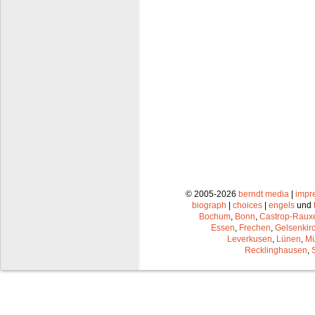
© 2005-2026
berndt media
|
impr
biograph
|
choices
|
engels
und
Bochum
,
Bonn
,
Castrop-Raux
Essen
,
Frechen
,
Gelsenkir
Leverkusen
,
Lünen
,
Mü
Recklinghausen
,