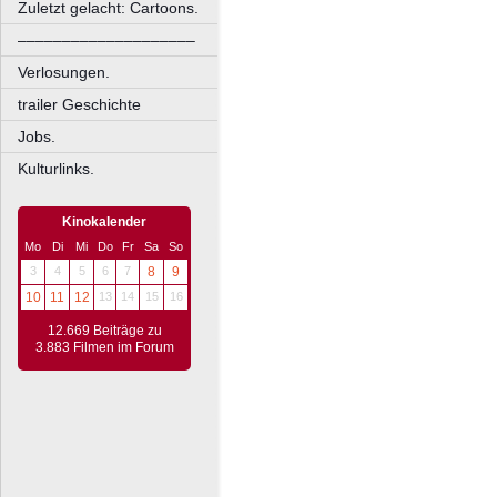
Zuletzt gelacht: Cartoons.
––––––––––––––––––––
Verlosungen.
trailer Geschichte
Jobs.
Kulturlinks.
Kinokalender
Mo
Di
Mi
Do
Fr
Sa
So
3
4
5
6
7
8
9
10
11
12
13
14
15
16
12.669 Beiträge zu
3.883 Filmen im Forum