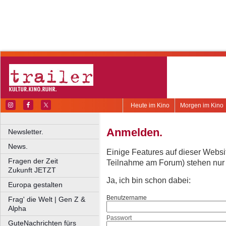
Heute im Kino
Morgen im Kino
Anmelden.
Newsletter.
News.
Einige Features auf dieser Websi
Fragen der Zeit
Teilnahme am Forum) stehen nur re
Zukunft JETZT
Ja, ich bin schon dabei:
Europa gestalten
Benutzername
Frag' die Welt | Gen Z &
Alpha
Passwort
GuteNachrichten fürs