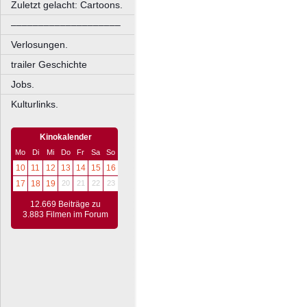
Zuletzt gelacht: Cartoons.
––––––––––––––––––––
Verlosungen.
trailer Geschichte
Jobs.
Kulturlinks.
Kinokalender
Mo
Di
Mi
Do
Fr
Sa
So
10
11
12
13
14
15
16
17
18
19
20
21
22
23
12.669 Beiträge zu
3.883 Filmen im Forum