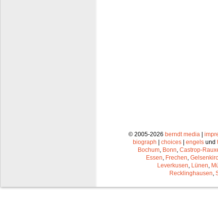
© 2005-2026
berndt media
|
impr
biograph
|
choices
|
engels
und
Bochum
,
Bonn
,
Castrop-Raux
Essen
,
Frechen
,
Gelsenkir
Leverkusen
,
Lünen
,
Mü
Recklinghausen
,