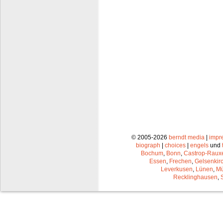
© 2005-2026
berndt media
|
impr
biograph
|
choices
|
engels
und
Bochum
,
Bonn
,
Castrop-Raux
Essen
,
Frechen
,
Gelsenkir
Leverkusen
,
Lünen
,
Mü
Recklinghausen
,