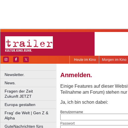
Heute im Kino
Morgen im Kino
Anmelden.
Newsletter.
News.
Einige Features auf dieser Websi
Fragen der Zeit
Teilnahme am Forum) stehen nur re
Zukunft JETZT
Ja, ich bin schon dabei:
Europa gestalten
Benutzername
Frag' die Welt | Gen Z &
Alpha
Passwort
GuteNachrichten fürs