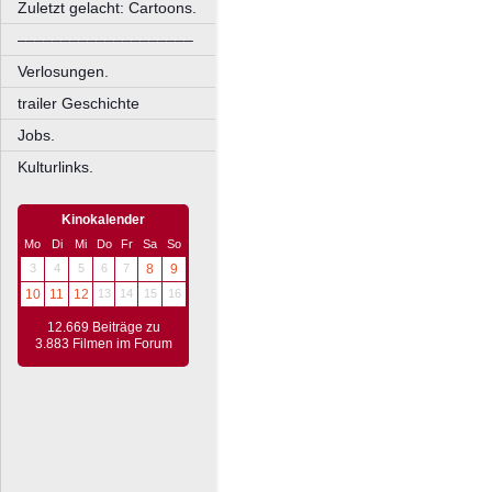
Zuletzt gelacht: Cartoons.
––––––––––––––––––––
Verlosungen.
trailer Geschichte
Jobs.
Kulturlinks.
Kinokalender
Mo
Di
Mi
Do
Fr
Sa
So
3
4
5
6
7
8
9
10
11
12
13
14
15
16
12.669 Beiträge zu
3.883 Filmen im Forum