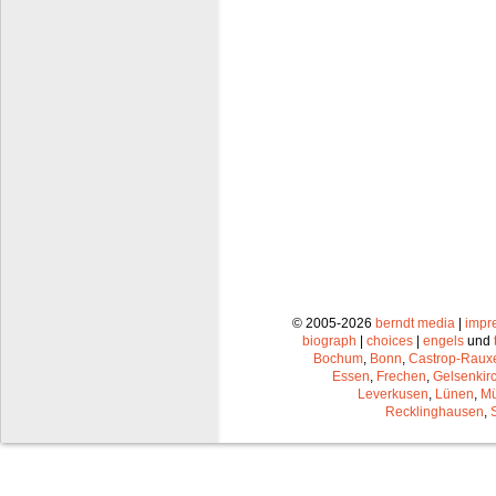
© 2005-2026
berndt media
|
impr
biograph
|
choices
|
engels
und
Bochum
,
Bonn
,
Castrop-Raux
Essen
,
Frechen
,
Gelsenkir
Leverkusen
,
Lünen
,
Mü
Recklinghausen
,