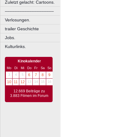
Zuletzt gelacht: Cartoons.
––––––––––––––––––––
Verlosungen.
trailer Geschichte
Jobs.
Kulturlinks.
Kinokalender
Mo
Di
Mi
Do
Fr
Sa
So
3
4
5
6
7
8
9
10
11
12
13
14
15
16
12.669 Beiträge zu
3.883 Filmen im Forum