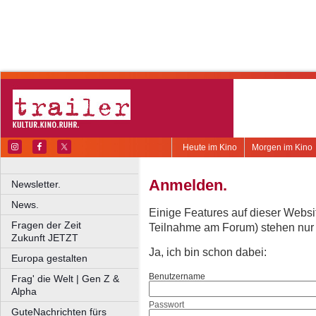
Heute im Kino
Morgen im Kino
Anmelden.
Newsletter.
News.
Einige Features auf dieser Websi
Fragen der Zeit
Teilnahme am Forum) stehen nur re
Zukunft JETZT
Ja, ich bin schon dabei:
Europa gestalten
Benutzername
Frag' die Welt | Gen Z &
Alpha
Passwort
GuteNachrichten fürs