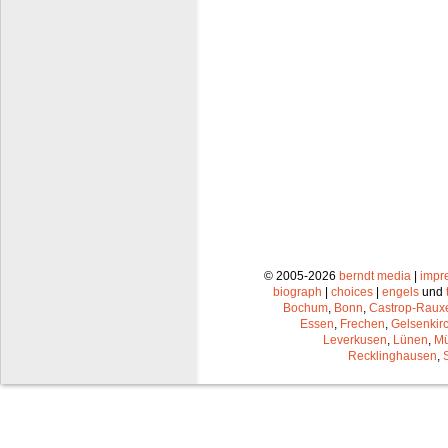
© 2005-2026
berndt media
|
impr
biograph
|
choices
|
engels
und
Bochum
,
Bonn
,
Castrop-Raux
Essen
,
Frechen
,
Gelsenkir
Leverkusen
,
Lünen
,
Mü
Recklinghausen
,