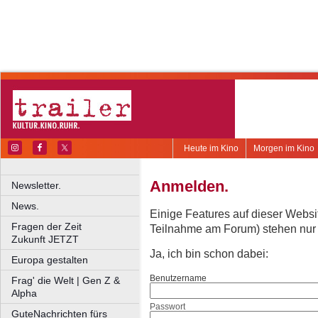
Heute im Kino
Morgen im Kino
Anmelden.
Newsletter.
News.
Einige Features auf dieser Websi
Fragen der Zeit
Teilnahme am Forum) stehen nur re
Zukunft JETZT
Ja, ich bin schon dabei:
Europa gestalten
Benutzername
Frag' die Welt | Gen Z &
Alpha
Passwort
GuteNachrichten fürs