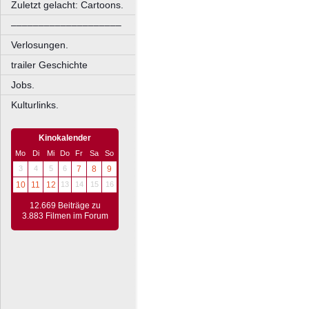
Zuletzt gelacht: Cartoons.
––––––––––––––––––––
Verlosungen.
trailer Geschichte
Jobs.
Kulturlinks.
Kinokalender
Mo
Di
Mi
Do
Fr
Sa
So
3
4
5
6
7
8
9
10
11
12
13
14
15
16
12.669 Beiträge zu
3.883 Filmen im Forum