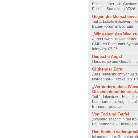
Pizonka über „Ich, Gustave
Essen – Sammlung 07/26
Gegen die Menschenve
Teil 1: Lokale Initiativen – D
Bauer-Forum in Bochum
„Wir gehen den Weg z
Aurel Dawidiuk wird neuer 
GMD der Bochumer Sympho
Interview 07/26
Deutsche Angst
Geschichte und Gedächtnis
Glühender Zorn
„Das Teufelsbuch“ von Asta 
Nordenhof – Textwelten 07
„Verhindern, dass Wiss
Geschichtspolitik ersetz
Teil 1: Interview – Historike
Leonhard über Angriffe auf 
Erinnerungskultur
Von Tod und Teufel
„Walpurgisnacht“ in der Kö
Philharmonie – Klassik am
Den Banken widersprec
Island und das Gemeinwoh