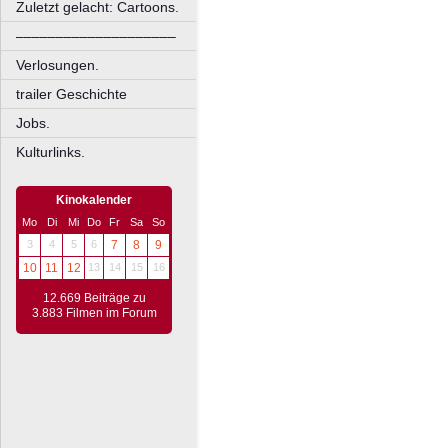
Zuletzt gelacht: Cartoons.
––––––––––––––––––––
Verlosungen.
trailer Geschichte
Jobs.
Kulturlinks.
Kinokalender
Mo
Di
Mi
Do
Fr
Sa
So
3
4
5
6
7
8
9
10
11
12
13
14
15
16
12.669 Beiträge zu
3.883 Filmen im Forum