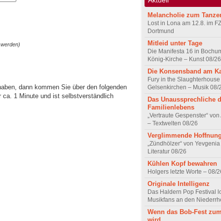
Melancholie zum Tanze
Lost in Lona am 12.8. im F
Dortmund
Mitleid unter Tage
 werden)
Die Manifesta 16 in Bochum
König-Kirche – Kunst 08/26
Die Konsensband am K
Fury in the Slaughterhouse 
 haben, dann kommen Sie über den folgenden
Gelsenkirchen – Musik 08/
ca. 1 Minute und ist selbstverständlich
Das Unaussprechliche 
Familienlebens
„Vertraute Gespenster“ vo
– Textwelten 08/26
Verglimmende Hoffnun
„Zündhölzer“ von Yevgenia
Literatur 08/26
Kühlen Kopf bewahren
Holgers letzte Worte – 08/2
Originale Intelligenz
Das Haldern Pop Festival l
Musikfans an den Niederrh
Wenn das Bob-Fest zum
wird