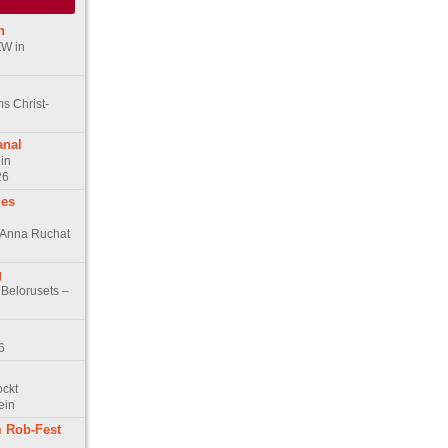
n
ZW in
s Christ-
anal
in
26
des
n Anna Ruchat
g
 Belorusets –
6
ockt
ein
 Rob-Fest