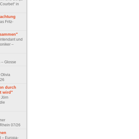
 Courbet“ in
rachtung
as Fritz-
usammen“
Intendant und
niker –
 – Glosse
Olivia
/26
en durch
t wird“
r Jörn
die
lner
 Rhein 07/26
hen
l – Europa-