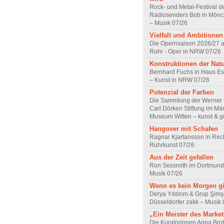
Rock- und Metal-Festival d
Radiosenders Bob in Mön
– Musik 07/26
Vielfalt und Ambitionen
Die Opernsaison 2026/27 
Ruhr - Oper in NRW 07/26
Konstruktionen der Nat
Bernhard Fuchs in Haus Est
– Kunst in NRW 07/26
Potenzial der Farben
Die Sammlung der Werner R
Carl Dörken Stiftung im Mä
Museum Witten – kunst & g
Hangover mit Schafen
Ragnar Kjartansson in Rec
Ruhrkunst 07/26
Aus der Zeit gefallen
Ron Sexsmith im Dortmund
Musik 07/26
Wenn es kein Morgen gi
Derya Yıldırım & Grup Şimş
Düsseldorfer zakk – Musik 
„Ein Meister des Marke
Die Kuratorinnen Anna Br