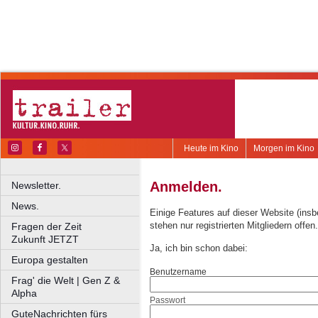
Heute im Kino
Morgen im Kino
Anmelden.
Newsletter.
News.
Einige Features auf dieser Website (ins
stehen nur registrierten Mitgliedern offen.
Fragen der Zeit
Zukunft JETZT
Ja, ich bin schon dabei:
Europa gestalten
Benutzername
Frag' die Welt | Gen Z &
Alpha
Passwort
GuteNachrichten fürs