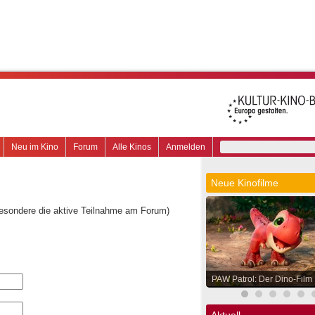
Neu im Kino
Forum
Alle Kinos
Anmelden
Neue Kinofilme
besondere die aktive Teilnahme am Forum)
PAW Patrol: Der Dino-Film
Aktuell