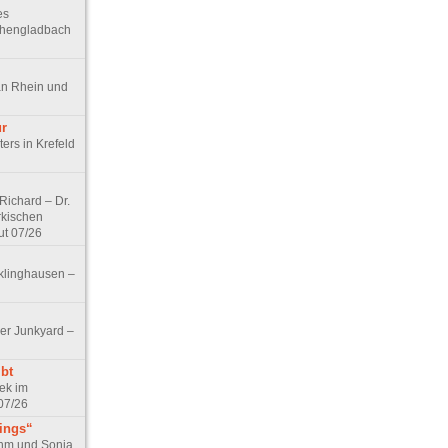
es
chengladbach
an Rhein und
ur
ers in Krefeld
ichard – Dr.
rkischen
ut 07/26
klinghausen –
er Junkyard –
bt
ek im
07/26
tings“
ohm und Sonja