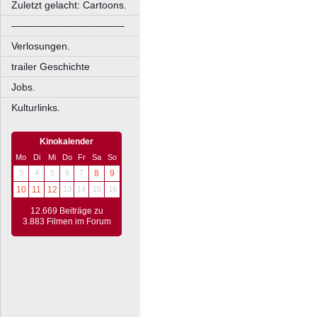
Zuletzt gelacht: Cartoons.
––––––––––––––––––––
Verlosungen.
trailer Geschichte
Jobs.
Kulturlinks.
Kinokalender
Mo
Di
Mi
Do
Fr
Sa
So
3
4
5
6
7
8
9
10
11
12
13
14
15
16
12.669 Beiträge zu
3.883 Filmen im Forum