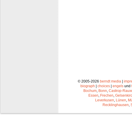
© 2005-2026
berndt media
|
impr
biograph
|
choices
|
engels
und
Bochum
,
Bonn
,
Castrop-Raux
Essen
,
Frechen
,
Gelsenkir
Leverkusen
,
Lünen
,
Mü
Recklinghausen
,