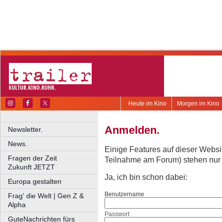
Heute im Kino
Morgen im Kino
Anmelden.
Newsletter.
News.
Einige Features auf dieser Websi
Fragen der Zeit
Teilnahme am Forum) stehen nur re
Zukunft JETZT
Ja, ich bin schon dabei:
Europa gestalten
Benutzername
Frag' die Welt | Gen Z &
Alpha
Passwort
GuteNachrichten fürs