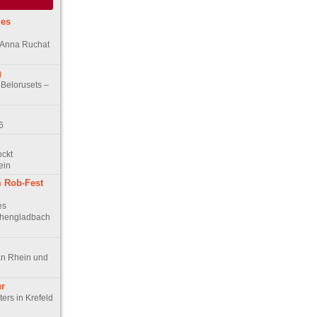
des
n Anna Ruchat
g
 Belorusets –
6
ockt
ein
 Rob-Fest
es
chengladbach
an Rhein und
ur
ers in Krefeld