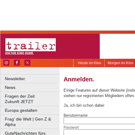
Heute im Kino
Morgen im Kino
Anmelden.
Newsletter.
News.
Einige Features auf dieser Website (ins
stehen nur registrierten Mitgliedern offen.
Fragen der Zeit
Zukunft JETZT
Ja, ich bin schon dabei:
Europa gestalten
Benutzername
Frag' die Welt | Gen Z &
Alpha
Passwort
GuteNachrichten fürs