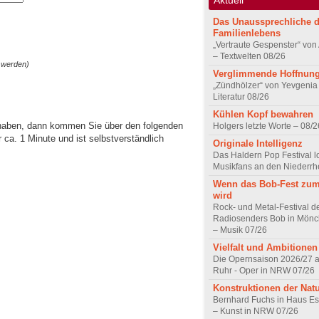
Das Unaussprechliche 
Familienlebens
„Vertraute Gespenster“ vo
– Textwelten 08/26
 werden)
Verglimmende Hoffnun
„Zündhölzer“ von Yevgenia
Literatur 08/26
Kühlen Kopf bewahren
 haben, dann kommen Sie über den folgenden
Holgers letzte Worte – 08/2
ca. 1 Minute und ist selbstverständlich
Originale Intelligenz
Das Haldern Pop Festival l
Musikfans an den Niederrh
Wenn das Bob-Fest zum
wird
Rock- und Metal-Festival d
Radiosenders Bob in Mön
– Musik 07/26
Vielfalt und Ambitionen
Die Opernsaison 2026/27 
Ruhr - Oper in NRW 07/26
Konstruktionen der Nat
Bernhard Fuchs in Haus Est
– Kunst in NRW 07/26