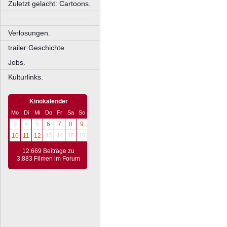
Zuletzt gelacht: Cartoons.
––––––––––––––––––––
Verlosungen.
trailer Geschichte
Jobs.
Kulturlinks.
Kinokalender
Mo
Di
Mi
Do
Fr
Sa
So
3
4
5
6
7
8
9
10
11
12
13
14
15
16
12.669 Beiträge zu
3.883 Filmen im Forum