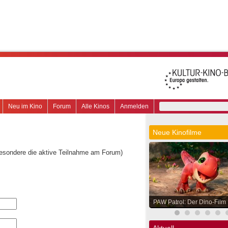
Neu im Kino
Forum
Alle Kinos
Anmelden
Neue Kinofilme
besondere die aktive Teilnahme am Forum)
PAW Patrol: Der Dino-Film
Aktuell