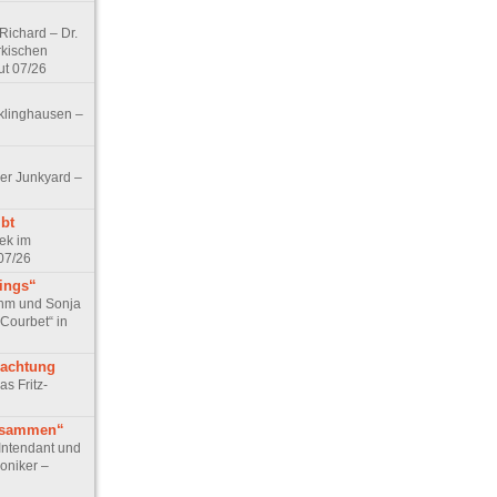
ichard – Dr.
rkischen
ut 07/26
klinghausen –
er Junkyard –
bt
ek im
07/26
tings“
ohm und Sonja
 Courbet“ in
rachtung
as Fritz-
usammen“
Intendant und
niker –