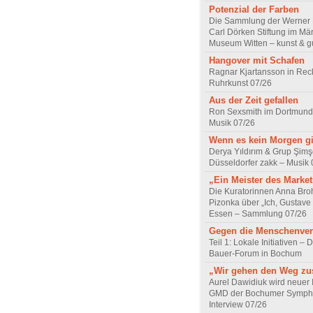
Potenzial der Farben
Die Sammlung der Werner R
Carl Dörken Stiftung im Mä
Museum Witten – kunst & g
Hangover mit Schafen
Ragnar Kjartansson in Rec
Ruhrkunst 07/26
Aus der Zeit gefallen
Ron Sexsmith im Dortmund
Musik 07/26
Wenn es kein Morgen gi
Derya Yıldırım & Grup Şimş
Düsseldorfer zakk – Musik 
„Ein Meister des Marke
Die Kuratorinnen Anna Br
Pizonka über „Ich, Gustave
Essen – Sammlung 07/26
Gegen die Menschenve
Teil 1: Lokale Initiativen – D
Bauer-Forum in Bochum
„Wir gehen den Weg z
Aurel Dawidiuk wird neuer 
GMD der Bochumer Sympho
Interview 07/26