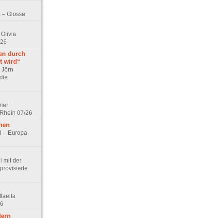
 – Glosse
Olivia
/26
en durch
t wird“
r Jörn
die
lner
 Rhein 07/26
hen
l – Europa-
 mit der
rovisierte
faella
26
tern