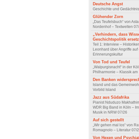
Deutsche Angst
Geschichte und Gedächtnis
Glühender Zorn
„Das Teufelsbuch“ von Asta 
Nordenhof – Textwelten 07
„Verhindern, dass Wiss
Geschichtspolitik ersetz
Teil 1: Interview – Historike
Leonhard über Angriffe auf 
Erinnerungskultur
Von Tod und Teufel
„Walpurgisnacht“ in der Kö
Philharmonie – Klassik am
Den Banken widersprec
Island und das Gemeinwoh
Vorbild Island
Jazz aus Südafrika
Pianist Nduduzo Makhathini
WDR Big Band in Köln – Imp
Musik in NRW 07/26
Auf sich gestellt
„Wir gehen mal los“ von Raf
Romagnolo – Literatur 07/
Von Hexen und Psychia