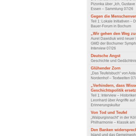
Pizonka über „Ich, Gustave
Essen – Sammlung 07/26
Gegen die Menschenve
Teil 1: Lokale Initiativen – D
Bauer-Forum in Bochum
„Wir gehen den Weg z
Aurel Dawidiuk wird neuer 
GMD der Bochumer Sympho
Interview 07/26
Deutsche Angst
Geschichte und Gedächtnis
Glühender Zorn
„Das Teufelsbuch“ von Asta 
Nordenhof – Textwelten 07
„Verhindern, dass Wiss
Geschichtspolitik ersetz
Teil 1: Interview – Historike
Leonhard über Angriffe auf 
Erinnerungskultur
Von Tod und Teufel
„Walpurgisnacht“ in der Kö
Philharmonie – Klassik am
Den Banken widersprec
Island und das Gemeinwoh