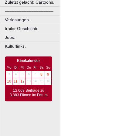
Zuletzt gelacht: Cartoons.
––––––––––––––––––––
Verlosungen.
trailer Geschichte
Jobs.
Kulturlinks.
Kinokalender
Mo
Di
Mi
Do
Fr
Sa
So
3
4
5
6
7
8
9
10
11
12
13
14
15
16
12.669 Beiträge zu
3.883 Filmen im Forum