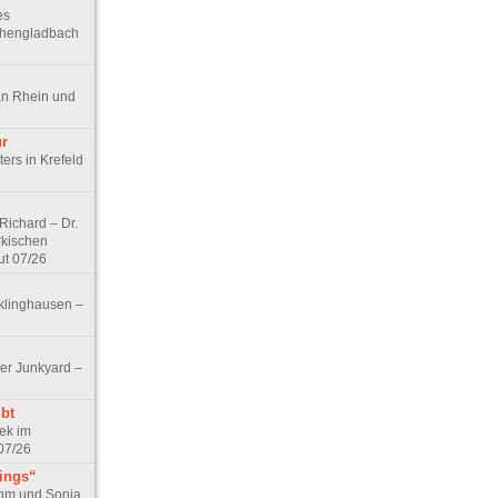
es
chengladbach
an Rhein und
ur
ers in Krefeld
ichard – Dr.
rkischen
ut 07/26
klinghausen –
er Junkyard –
bt
ek im
07/26
tings“
ohm und Sonja