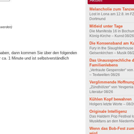
Melancholie zum Tanze
Lost in Lona am 12.8. im F
Dortmund
Mitleid unter Tage
 werden)
Die Manifesta 16 in Bochum
König-Kirche – Kunst 08/26
Die Konsensband am K
Fury in the Slaughterhouse 
 haben, dann kommen Sie über den folgenden
Gelsenkirchen – Musik 08/
ca. 1 Minute und ist selbstverständlich
Das Unaussprechliche 
Familienlebens
„Vertraute Gespenster“ vo
– Textwelten 08/26
Verglimmende Hoffnun
„Zündhölzer“ von Yevgenia
Literatur 08/26
Kühlen Kopf bewahren
Holgers letzte Worte – 08/2
Originale Intelligenz
Das Haldern Pop Festival l
Musikfans an den Niederrh
Wenn das Bob-Fest zum
wird