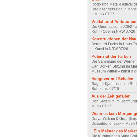
Rock- und Metal-Festival d
Radiosenders Bob in Mön
– Musik 07/26
Vielfalt und Ambitionen
Die Opernsaison 2026/27 
Ruhr - Oper in NRW 07/26
Konstruktionen der Nat
Bernhard Fuchs in Haus Est
– Kunst in NRW 07/26
Potenzial der Farben
Die Sammlung der Werner R
Carl Dörken Stiftung im Mä
Museum Witten – kunst & g
Hangover mit Schafen
Ragnar Kjartansson in Rec
Ruhrkunst 07/26
Aus der Zeit gefallen
Ron Sexsmith im Dortmund
Musik 07/26
Wenn es kein Morgen gi
Derya Yıldırım & Grup Şimş
Düsseldorfer zakk – Musik 
„Ein Meister des Marke
Die Kuratorinnen Anna Br