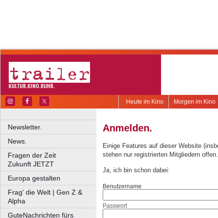
Heute im Kino
Morgen im Kino
Anmelden.
Newsletter.
News.
Einige Features auf dieser Website (ins
stehen nur registrierten Mitgliedern offen.
Fragen der Zeit
Zukunft JETZT
Ja, ich bin schon dabei:
Europa gestalten
Benutzername
Frag' die Welt | Gen Z &
Alpha
Passwort
GuteNachrichten fürs