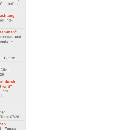
 Courbet“ in
rachtung
as Fritz-
usammen“
Intendant und
niker –
 – Glosse
Olivia
/26
en durch
t wird“
r Jörn
die
lner
 Rhein 07/26
hen
l – Europa-