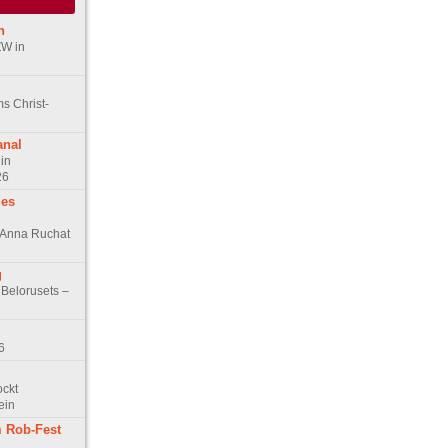
n
ZW in
s Christ-
anal
in
26
des
n Anna Ruchat
g
 Belorusets –
6
ockt
ein
 Rob-Fest