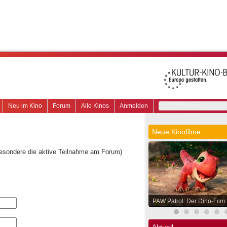
Neu im Kino
Forum
Alle Kinos
Anmelden
Neue Kinofilme
besondere die aktive Teilnahme am Forum)
PAW Patrol: Der Dino-Film
Aktuell