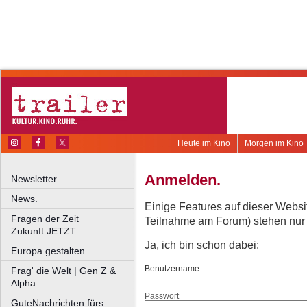
Heute im Kino
Morgen im Kino
Anmelden.
Newsletter.
News.
Einige Features auf dieser Websi
Fragen der Zeit
Teilnahme am Forum) stehen nur re
Zukunft JETZT
Ja, ich bin schon dabei:
Europa gestalten
Benutzername
Frag' die Welt | Gen Z &
Alpha
Passwort
GuteNachrichten fürs