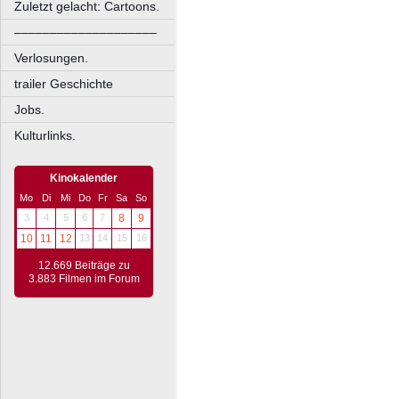
Zuletzt gelacht: Cartoons.
––––––––––––––––––––
Verlosungen.
trailer Geschichte
Jobs.
Kulturlinks.
Kinokalender
Mo
Di
Mi
Do
Fr
Sa
So
3
4
5
6
7
8
9
10
11
12
13
14
15
16
12.669 Beiträge zu
3.883 Filmen im Forum