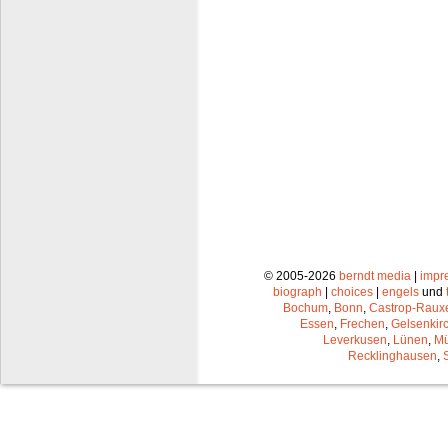
© 2005-2026
berndt media
|
impr
biograph
|
choices
|
engels
und
Bochum
,
Bonn
,
Castrop-Raux
Essen
,
Frechen
,
Gelsenkir
Leverkusen
,
Lünen
,
Mü
Recklinghausen
,