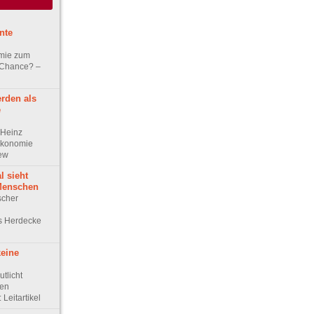
nte
mie zum
 Chance? –
erden als
e
-Heinz
Ökonomie
iew
l sieht
Menschen
scher
s Herdecke
keine
tlicht
gen
 Leitartikel