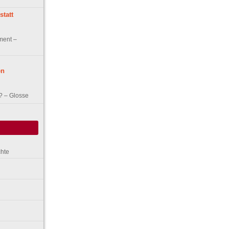
statt
ment –
en
? – Glosse
chte