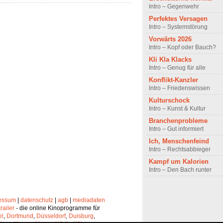
Intro – Gegenwehr
Perfektes Versagen
Intro – Systemstörung
Vorwärts 2026
Intro – Kopf oder Bauch?
Kli Kla Klacks
Intro – Genug für alle
Konflikt-Kanzler
Intro – Friedenswissen
Kulturschock
Intro – Kunst & Kultur
Branchenprobleme
Intro – Gut informiert
Ich, Menschenfeind
Intro – Rechtsabbieger
Kampf um Kalorien
Intro – Den Bach runter
essum
|
datenschutz
|
agb
|
mediadaten
trailer
- die online Kinoprogramme für
el
,
Dortmund
,
Düsseldorf
,
Duisburg
,