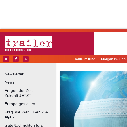
Heute im Kino
Morgen im Kino
Newsletter.
News.
Fragen der Zeit
Zukunft JETZT
Europa gestalten
Frag' die Welt | Gen Z &
Alpha
GuteNachrichten fürs