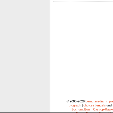
© 2005-2026
berndt media
|
impr
biograph
|
choices
|
engels
und
Bochum
,
Bonn
,
Castrop-Raux