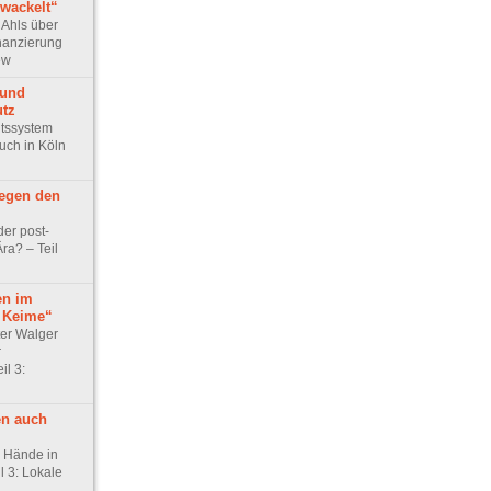
wackelt“
 Ahls über
nanzierung
iew
 und
utz
tssystem
uch in Köln
gegen den
der post-
Ära? – Teil
en im
 Keime“
ter Walger
r
il 3:
n auch
 Hände in
l 3: Lokale