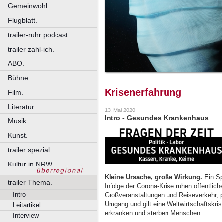
Gemeinwohl
Flugblatt.
trailer-ruhr podcast.
trailer zahl-ich.
ABO.
Bühne.
Krisenerfahrung
Film.
Literatur.
13. Mai 2020
Intro - Gesundes Krankenhaus
Musik.
Kunst.
trailer spezial.
Kultur in NRW.
Kleine Ursache, große Wirkung.
Ein Sp
trailer Thema.
Infolge der Corona-Krise ruhen öffentlich
Intro
Großveranstaltungen und Reiseverkehr, 
Umgang und gilt eine Weltwirtschaftskr
Leitartikel
erkranken und sterben Menschen.
Interview