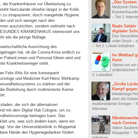
„Das System 
, die Krankenhäuser vor Überlastung zu
Mediziner Felix
ht hierzulande ohnehin längst in der Kritik,
Krankenhausfi
zu strapazieren, durch mangelnde Hygiene
– Teil 2: Interv
rden und sich weniger nach den
Reale Gefahr
:innen auszurichten, sondern vielmehr nach
digitaler Sch
 GESUNDES KRANKENHAUS interessiert uns
Das Gesundhei
hr wie die jetzige Notlage.
unter Druck – a
– Teil 2: Lokale Initiativen
ebswirtschaftliche Ausrichtung des
etragen hat, ob die Corona-Krise endlich zu
Im Wettlauf 
Patient:innen und Personal führen wird und
Keim
te Krankheitserreger steht.
Stehen wir vor 
antibiotischen 
ner Felix Ahls für eine konsequent
3: Leitartikel
Soziologe und Mediziner Karl-Heinz Wehkamp
„Große Lück
 Gesundheitssystems zu stärken und der
Kampf gegen
m die Bedrohung durch multirestente Keime
Infektiologe Pe
ört.
über die Gefah
multiresistenter Erreger – Te
laden, der sich der alternativen
Interview
nd mit dem Digital Hub Cologne, um zu
sundheitsvorsorge beitragen kann. Das
Händewasche
ärt uns, was sich ändern kann, wenn ein
nach Corona
gt. Von der Universitätsklinik in Wuppertal
Aktion Saubere
ubere Hände den Hygienegedanken fördert.
Wuppertal – Tei
Initiativen