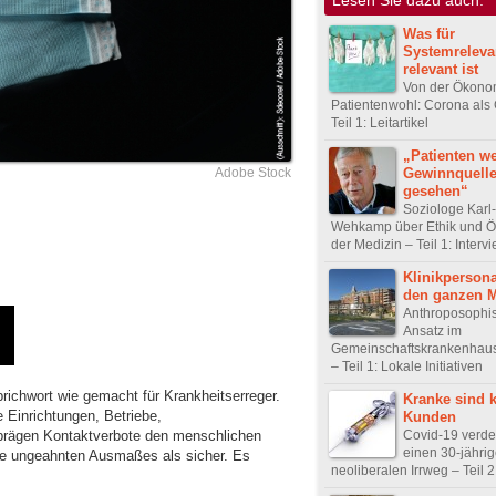
Was für
Systemreleva
relevant ist
Von der Ökono
Patientenwohl: Corona als
Teil 1: Leitartikel
„Patienten w
Gewinnquell
Adobe Stock
gesehen“
Soziologe Karl
Wehkamp über Ethik und 
der Medizin – Teil 1: Interv
Klinikpersona
den ganzen 
Anthroposophi
Ansatz im
Gemeinschaftskrankenhau
– Teil 1: Lokale Initiativen
richwort wie gemacht für Krankheitserreger.
Kranke sind 
e Einrichtungen, Betriebe,
Kunden
prägen Kontaktverbote den menschlichen
Covid-19 verdeu
einen 30-jähri
ise ungeahnten Ausmaßes als sicher. Es
neoliberalen Irrweg – Teil 2: