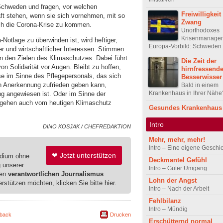
 Schweden und fragen, vor welchen
Freiwilligkeit 
ft stehen, wenn sie sich vornehmen, mit so
Zwang
ch die Corona-Krise zu kommen.
Unorthodoxes
Krisenmanage
Notlage zu überwinden ist, wird heftiger,
Europa-Vorbild: Schweden
r und wirtschaftlicher Interessen. Stimmen
 an den Zielen des Klimaschutzes. Dabei führt
Die Zeit der
n Solidarität vor Augen. Bleibt zu hoffen,
hirnfressend
ise im Sinne des Pflegepersonals, das sich
Besserwisser
en Anerkennung zufrieden geben kann,
Bald in einem
Krankenhaus in Ihrer Nähe
ng angewiesen ist. Oder im Sinne der
gehen auch vom heutigen Klimaschutz
Gesundes Krankenhaus
Intro
DINO KOSJAK / CHEFREDAKTION
Mehr, mehr, mehr!
Intro – Eine eigene Geschi
❤ Jetzt unterstützen
edium ohne
Deckmantel Gefühl
g unserer
Intro – Guter Umgang
ren
verantwortlichen Journalismus
Lohn der Angst
erstützen möchten, klicken Sie bitte hier.
Intro – Nach der Arbeit
Fehlbilanz
Intro – Mündig
back
Drucken
Erschütternd normal