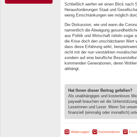
Schließlich werfen wir einen Blick nach
Herausforderungen Staat und Gesellscha
wenig Einschränkungen wie möglich dur
Die Diskussion, wie und wann die Corona-
namentlich die Abwägung gesundheitliche
aus Politik und Wirtschaft rütteln sogar
die Krise doch den unschätzbaren Wert vo
dass diese Erfahrung wirkt, beispielswe
nicht mit der nun verstärkten moralisch
sondern auf eine berufliche Besserstellu
kommenden Generationen, deren Wohler
abhängt.
Hat Ihnen dieser Beitrag gefallen?
Als unabhängiges und kostenloses M
paywall brauchen wir die Unterstützun
Leserinnen und Leser. Wenn Sie unse
finanziell (einmalig oder monatlich) unt
Weitersagen
Kommentieren
Feed