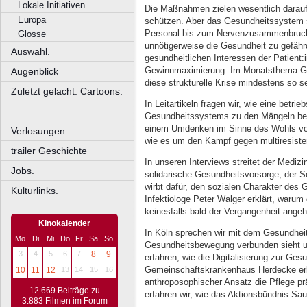
Lokale Initiativen
Die Maßnahmen zielen wesentlich darauf
Europa
schützen. Aber das Gesundheitssystem ste
Personal bis zum Nervenzusammenbruch 
Glosse
unnötigerweise die Gesundheit zu gefäh
Auswahl.
gesundheitlichen Interessen der Patient
Gewinnmaximierung. Im Monatsthema
Augenblick
diese strukturelle Krise mindestens so se
Zuletzt gelacht: Cartoons.
In Leitartikeln fragen wir, wie eine betri
––––––––––––––––––––
Gesundheitssystems zu den Mängeln beig
einem Umdenken im Sinne des Wohls von 
Verlosungen.
wie es um den Kampf gegen multiresisten
trailer Geschichte
In unseren Interviews streitet der Medizi
Jobs.
solidarische Gesundheitsvorsorge, der 
wirbt dafür, den sozialen Charakter des
Kulturlinks.
Infektiologe Peter Walger erklärt, waru
keinesfalls bald der Vergangenheit angeh
Kinokalender
In Köln sprechen wir mit dem Gesundheits
Mo
Di
Mi
Do
Fr
Sa
So
Gesundheitsbewegung verbunden sieht u
3
4
5
6
7
8
9
erfahren, wie die Digitalisierung zur Ge
Gemeinschaftskrankenhaus Herdecke erkl
10
11
12
13
14
15
16
anthroposophischer Ansatz die Pflege prä
12.669 Beiträge zu
erfahren wir, wie das Aktionsbündnis Sa
3.883 Filmen im Forum