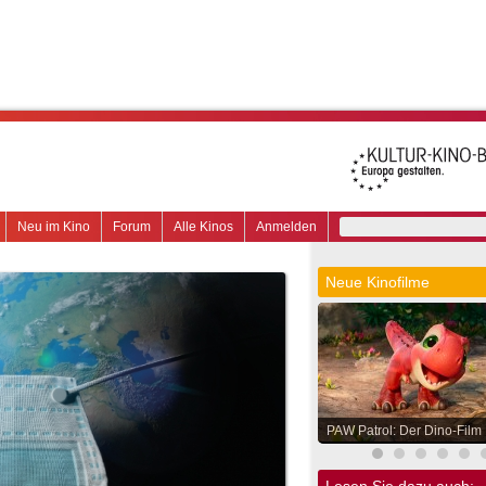
Neu im Kino
Forum
Alle Kinos
Anmelden
Neue Kinofilme
PAW Patrol: Der Dino-Film
Lesen Sie dazu auch: