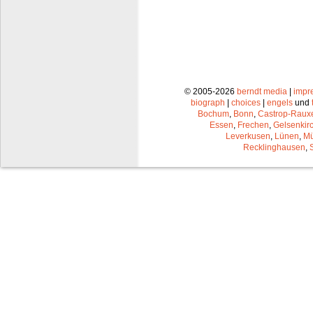
© 2005-2026
berndt media
|
impr
biograph
|
choices
|
engels
und
Bochum
,
Bonn
,
Castrop-Raux
Essen
,
Frechen
,
Gelsenkir
Leverkusen
,
Lünen
,
Mü
Recklinghausen
,