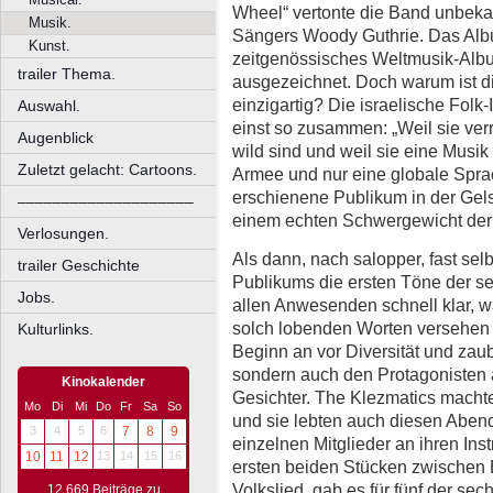
Wheel“ vertonte die Band unbeka
Musik.
Sängers Woody Guthrie. Das Alb
Kunst.
zeitgenössisches Weltmusik-Al
trailer Thema.
ausgezeichnet. Doch warum ist d
einzigartig? Die israelische Folk
Auswahl.
einst so zusammen: „Weil sie verrü
Augenblick
wild sind und weil sie eine Musi
Zuletzt gelacht: Cartoons.
Armee und nur eine globale Sprac
erschienene Publikum in der Gels
––––––––––––––––––––
einem echten Schwergewicht der 
Verlosungen.
Als dann, nach salopper, fast se
trailer Geschichte
Publikums die ersten Töne der s
Jobs.
allen Anwesenden schnell klar, w
solch lobenden Worten versehen w
Kulturlinks.
Beginn an vor Diversität und zau
sondern auch den Protagonisten a
Kinokalender
Gesichter. The Klezmatics machten
Mo
Di
Mi
Do
Fr
Sa
So
und sie lebten auch diesen Abend
3
4
5
6
7
8
9
einzelnen Mitglieder an ihren In
10
11
12
13
14
15
16
ersten beiden Stücken zwischen 
Volkslied, gab es für fünf der se
12.669 Beiträge zu