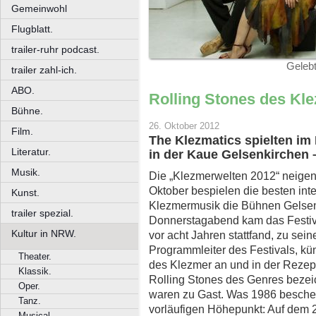
Gemeinwohl
Flugblatt.
trailer-ruhr podcast.
Geleb
trailer zahl-ich.
ABO.
Rolling Stones des Kl
Bühne.
26. Oktober 2012
Film.
The Klezmatics spielten i
Literatur.
in der Kaue Gelsenkirchen 
Musik.
Die „Klezmerwelten 2012“ neigen
Oktober bespielen die besten int
Kunst.
Klezmermusik die Bühnen Gelsen
trailer spezial.
Donnerstagabend kam das Festiva
Kultur in NRW.
vor acht Jahren stattfand, zu se
Programmleiter des Festivals, kün
Theater.
des Klezmer an und in der Rezepti
Klassik.
Rolling Stones des Genres bezei
Oper.
waren zu Gast. Was 1986 besche
Tanz.
vorläufigen Höhepunkt: Auf dem 
Musical.