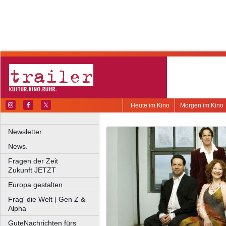
Heute im Kino
Morgen im Kino
Newsletter.
News.
Fragen der Zeit
Zukunft JETZT
Europa gestalten
Frag' die Welt | Gen Z &
Alpha
GuteNachrichten fürs