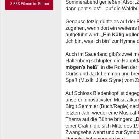
Sommerabend genießen. Also: „
3.883 Filmen im Forum
dann geht’s los“ – auf die Waldbü
Genauso fetzig dürfte es auf der
zugehen, wenn dort ein weiteres
aufgeführt wird:
„Ein Käfig volle
„Ich bin, was ich bin“ zur Hymn
Auch im Sauerland gibt’s zwei mal
Hallenberg schlüpfen die Hauptda
mögen’s heiß“
in die Rollen der
Curtis und Jack Lemmon und bre
Spaß (Musik: Jules Styne) vom Z
Auf Schloss Biedenkopf ist dageg
unserer innovativsten Musicalk
Birgit Semmler (Buch/Regie) nac
letzten Jahr wieder eine Musical
Thema auf die Bühne bringen:
„D
einer Gräfin, die sich Mitte des 1
Zwangsehe wehrt und zur Symbolf
Demokratiebewegung wird.