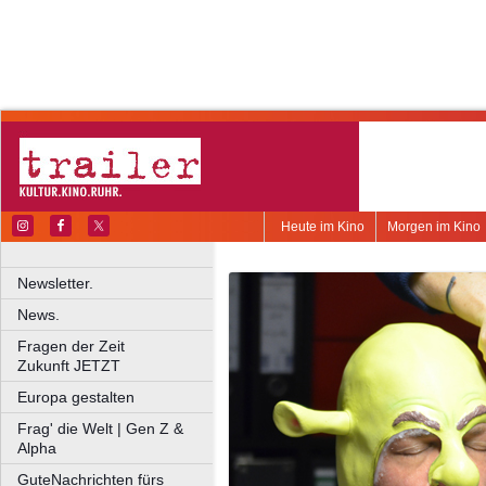
Heute im Kino
Morgen im Kino
Newsletter.
News.
Fragen der Zeit
Zukunft JETZT
Europa gestalten
Frag' die Welt | Gen Z &
Alpha
GuteNachrichten fürs