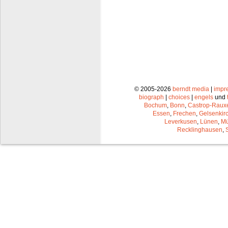
© 2005-2026
berndt media
|
impr
biograph
|
choices
|
engels
und
Bochum
,
Bonn
,
Castrop-Raux
Essen
,
Frechen
,
Gelsenkir
Leverkusen
,
Lünen
,
Mü
Recklinghausen
,