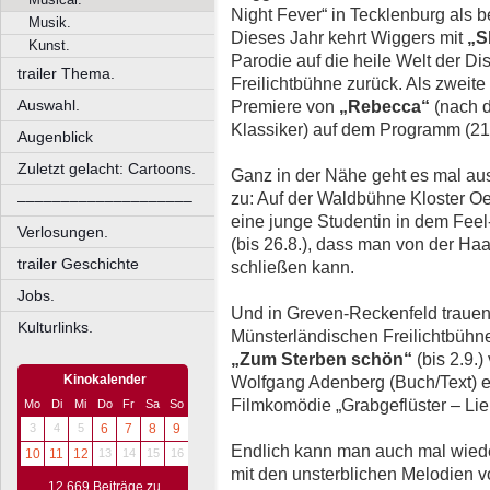
Night Fever“ in Tecklenburg als 
Musik.
Dieses Jahr kehrt Wiggers mit
„S
Kunst.
Parodie auf die heile Welt der D
trailer Thema.
Freilichtbühne zurück. Als zweite
Auswahl.
Premiere von
„Rebecca“
(nach d
Klassiker) auf dem Programm (21.7
Augenblick
Zuletzt gelacht: Cartoons.
Ganz in der Nähe geht es mal au
zu: Auf der Waldbühne Kloster O
––––––––––––––––––––
eine junge Studentin in dem Fee
Verlosungen.
(bis 26.8.), dass man von der Haa
trailer Geschichte
schließen kann.
Jobs.
Und in Greven-Reckenfeld trauen 
Kulturlinks.
Münsterländischen Freilichtbühne
„Zum Sterben schön“
(bis 2.9.
Kinokalender
Wolfgang Adenberg (Buch/Text) 
Filmkomödie „Grabgeflüster – Lie
Mo
Di
Mi
Do
Fr
Sa
So
3
4
5
6
7
8
9
Endlich kann man auch mal wied
10
11
12
13
14
15
16
mit den unsterblichen Melodien 
12.669 Beiträge zu