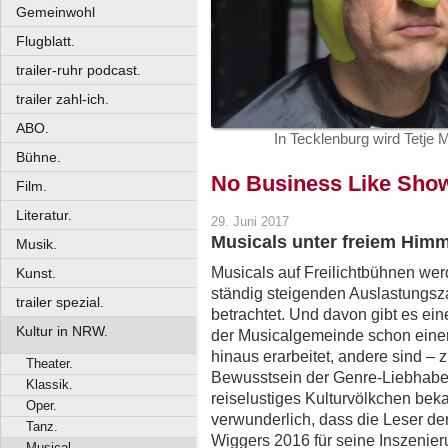
Gemeinwohl
Flugblatt.
trailer-ruhr podcast.
trailer zahl-ich.
ABO.
In Tecklenburg wird Tetje M
Bühne.
No Business Like Sho
Film.
Literatur.
29. Juni 2017
Musicals unter freiem Himm
Musik.
Musicals auf Freilichtbühnen we
Kunst.
ständig steigenden Auslastungsz
trailer spezial.
betrachtet. Und davon gibt es ei
Kultur in NRW.
der Musicalgemeinde schon eine
hinaus erarbeitet, andere sind – z
Theater.
Bewusstsein der Genre-Liebhaber
Klassik.
reiselustiges Kulturvölkchen beka
Oper.
verwunderlich, dass die Leser der
Tanz.
Wiggers 2016 für seine Inszenier
Musical.