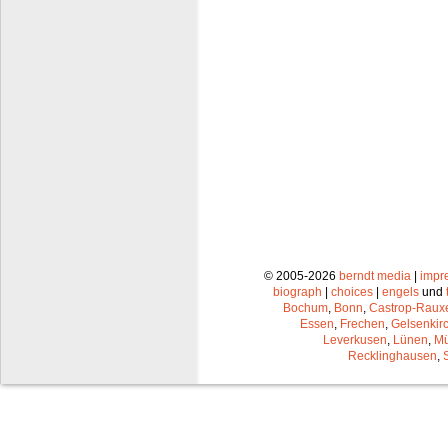
© 2005-2026
berndt media
|
impr
biograph
|
choices
|
engels
und
Bochum
,
Bonn
,
Castrop-Raux
Essen
,
Frechen
,
Gelsenkir
Leverkusen
,
Lünen
,
Mü
Recklinghausen
,