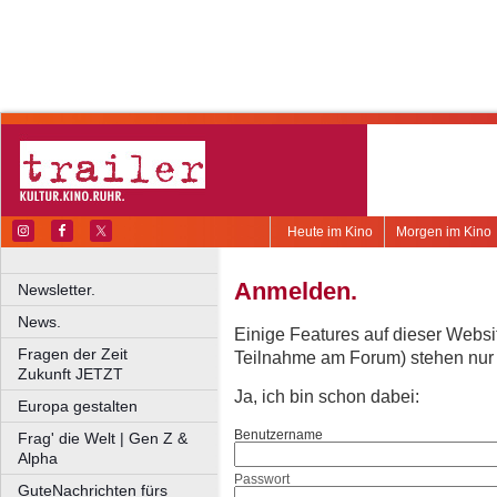
Heute im Kino
Morgen im Kino
Anmelden.
Newsletter.
News.
Einige Features auf dieser Websi
Fragen der Zeit
Teilnahme am Forum) stehen nur re
Zukunft JETZT
Ja, ich bin schon dabei:
Europa gestalten
Benutzername
Frag' die Welt | Gen Z &
Alpha
Passwort
GuteNachrichten fürs