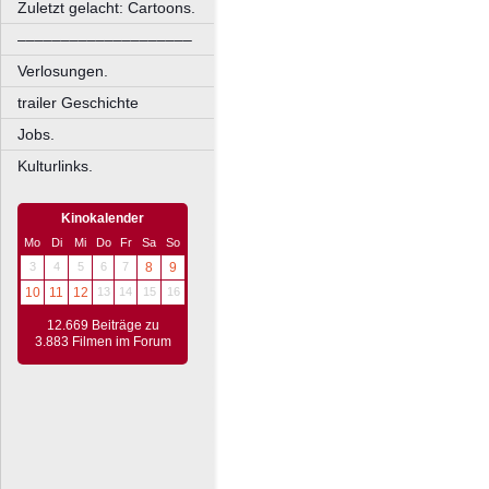
Zuletzt gelacht: Cartoons.
––––––––––––––––––––
Verlosungen.
trailer Geschichte
Jobs.
Kulturlinks.
Kinokalender
Mo
Di
Mi
Do
Fr
Sa
So
3
4
5
6
7
8
9
10
11
12
13
14
15
16
12.669 Beiträge zu
3.883 Filmen im Forum